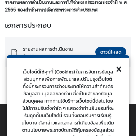
รายงานผลการดำเนินงานและการใช้จ่ายงบประมาณประจำปี พ.ศ.
ต่
2565
ของสำนักงานปลัดกระทรวงการต่างประเทศ
า
ง
เอกสารประกอบ
ป
ร
ะ
รายงานผลการดำเนินงาน
เ
ดาวน์โหลด
ปี_65_สป..pdf
ท
ศ
เว็บไซต์นี้ใช้คุกกี้ (Cookies) ในการจัดการข้อมูล
ส่วนบุคคลเพื่อการพัฒนาและปรับปรุงเว็บไซต์
ก่อนหน้า
ถัดไป
น
ทั้งนี้กระทรวงการต่างประเทศให้ความสำคัญต่อ
โ
ข้อมูลส่วนบุคคลของท่าน ซึ่งเป็นเจ้าของข้อมูล
ย
ส่วนบุคคล หากท่านใช้บริการเว็บไซต์นี้ต่อไปโดย
บ
ไม่มีการปรับตั้งค่าใด ๆ แสดงว่าท่านยินยอมที่จะ
า
รับคุกกี้บนเว็บไซต์นี้ รวมทั้งยอมรับการเรียนรู้
ย
นโยบาย ดังกล่าวและเอกสารที่เกี่ยวข้องเพิ่มเติม
TOP
ก
ตามนโยบายพระราชบัญญัติคุ้มครองข้อมูลส่วน
า