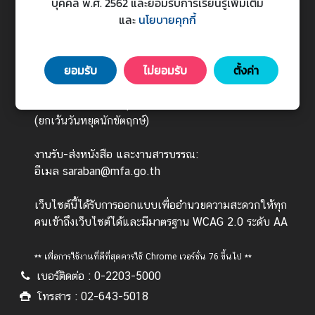
บุคคล พ.ศ. 2562 และยอมรับการเรียนรู้เพิ่มเติม
ร
กระทรวงการต่างประเทศ
และ
นโยบายคุกกี้
ต่
Ministry of Foreign Affairs
า
443 ถนนศรีอยุธยา แขวงทุ่งพญาไท เขตราชเทวี
ง
ยอมรับ
ไม่ยอมรับ
ตั้งค่า
กรุงเทพมหานคร 10400
ป
ร
วันทำการ : จันทร์ - ศุกร์ เวลา 08.30 - 16.30 น.
ะ
(ยกเว้นวันหยุดนักขัตฤกษ์)
เ
ท
งานรับ-ส่งหนังสือ และงานสารบรรณ:
ศ
อีเมล saraban@mfa.go.th
เว็บไซต์นี้ได้รับการออกแบบเพื่ออำนวยความสะดวกให้ทุก
บ
คนเข้าถึงเว็บไซต์ได้และมีมาตรฐาน WCAG 2.0 ระดับ AA
ริ
ก
** เพื่อการใช้งานที่ดีที่สุดควรใช้ Chrome เวอร์ชั่น 76 ขึ้นไป **
า
เบอร์ติดต่อ : 0-2203-5000
ร
ป
โทรสาร : 02-643-5018
ร