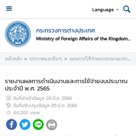
Language
ห
น้
กระทรวงการต่างประเทศ
า
Ministry of Foreign Affairs of the Kingdom of Thailand
ห
ลั
ก
หน้าหลัก
ประกาศและอื่นๆ
แผนการใช้จ่ายงบประมาณประจำปี
ก
ร
รายงานผลการดำเนินงานและการใช้จ่ายงบประมาณ
ะ
ประจำปี พ.ศ. 2565
ท
วันที่นำเข้าข้อมูล
20 มี.ค. 2566
ร
วันที่ปรับปรุงข้อมูล
20 มี.ค. 2566
ว
ง
44,000
view
ก
า
ร