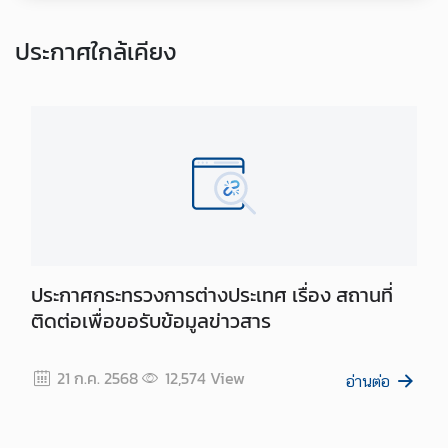
ไ
ท
ประกาศ
ใกล้เคียง
ย
กั
บ
อ
า
เ
ซี
ย
น
ประกาศกระทรวงการต่างประเทศ เรื่อง สถานที่
ศู
น
ติดต่อเพื่อขอรับข้อมูลข่าวสาร
ย์
ข่
21 ก.ค. 2568
12,574
View
อ่านต่อ
า
ว