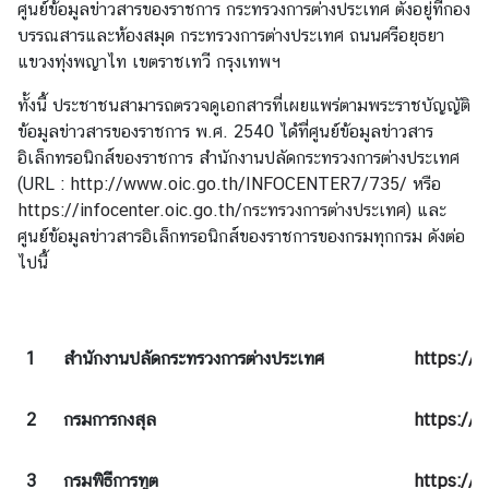
ศูนย์ข้อมูลข่าวสารของราชการ กระทรวงการต่างประเทศ ตั้งอยู่ที่กอง
ต่
บรรณสารและห้องสมุด กระทรวงการต่างประเทศ ถนนศรีอยุธยา
า
แขวงทุ่งพญาไท เขตราชเทวี กรุงเทพฯ
ง
ป
ทั้งนี้ ประชาชนสามารถตรวจดูเอกสารที่เผยแพร่ตามพระราชบัญญัติ
ร
ข้อมูลข่าวสารของราชการ พ.ศ. 2540 ได้ที่ศูนย์ข้อมูลข่าวสาร
ะ
อิเล็กทรอนิกส์ของราชการ สำนักงานปลัดกระทรวงการต่างประเทศ
เ
(URL :
http://www.oic.go.th/INFOCENTER7/735/
หรือ
ท
https://infocenter.oic.go.th/กระทรวงการต่างประเทศ
) และ
ศ
ศูนย์ข้อมูลข่าวสารอิเล็กทรอนิกส์ของราชการของกรมทุกกรม ดังต่อ
ไปนี้
น
โ
ย
1
สำนักงานปลัดกระทรวงการต่างประเทศ
https://i
บ
า
2
กรมการกงสุล
https://i
ย
ก
3
กรมพิธีการทูต
https://i
า