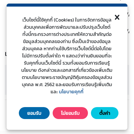
ะ
ช
12
กรมเอเชียใต้ ตะวันออกกลางและแอฟริกา
https://i
เว็บไซต์นี้ใช้คุกกี้ (Cookies) ในการจัดการข้อมูล
า
ส่วนบุคคลเพื่อการพัฒนาและปรับปรุงเว็บไซต์
ช
13
กรมความร่วมมือระหว่างประเทศ
https://i
ทั้งนี้กระทรวงการต่างประเทศให้ความสำคัญต่อ
น
ข้อมูลส่วนบุคคลของท่าน ซึ่งเป็นเจ้าของข้อมูล
ส่วนบุคคล หากท่านใช้บริการเว็บไซต์นี้ต่อไปโดย
เอกสารประกอบ
ข้
ไม่มีการปรับตั้งค่าใด ๆ แสดงว่าท่านยินยอมที่จะ
อ
รับคุกกี้บนเว็บไซต์นี้ รวมทั้งยอมรับการเรียนรู้
มู
นโยบาย ดังกล่าวและเอกสารที่เกี่ยวข้องเพิ่มเติม
ล
2568_URL_ศูนย์ข้อมูลข่าวสาร
ตามนโยบายพระราชบัญญัติคุ้มครองข้อมูลส่วน
ดาวน์โหลด
ป
อิเล็กทรอนิกส์ของหน่วยงาน
บุคคล พ.ศ. 2562 และยอมรับการเรียนรู้เพิ่มเติม
ร
ต่าง_ๆ_(เผยแพร่).pdf
และ
นโยบายคุกกี้
ะ
เ
ก่อนหน้า
ถัดไป
ท
ยอมรับ
ไม่ยอมรับ
ตั้งค่า
ศ