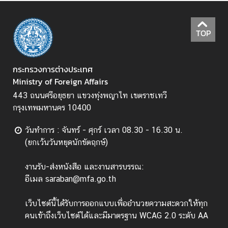
ป
ร
TOP
ะ
ก
า
กระทรวงการต่างประเทศ
ศ
Ministry of Foreign Affairs
แ
443 ถนนศรีอยุธยา แขวงทุ่งพญาไท เขตราชเทวี
ล
กรุงเทพมหานคร 10400
ะ
อื่
วันทำการ : จันทร์ - ศุกร์ เวลา 08.30 - 16.30 น.
น
(ยกเว้นวันหยุดนักขัตฤกษ์)
ๆ
งานรับ-ส่งหนังสือ และงานสารบรรณ:
อีเมล saraban@mfa.go.th
T
h
เว็บไซต์นี้ได้รับการออกแบบเพื่ออำนวยความสะดวกให้ทุก
a
คนเข้าถึงเว็บไซต์ได้และมีมาตรฐาน WCAG 2.0 ระดับ AA
i