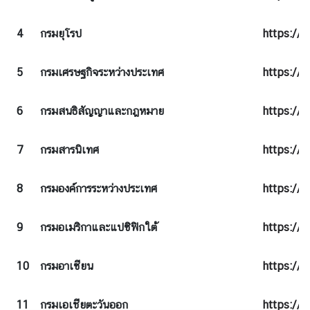
ร
ต่
4
กรมยุโรป
https://i
า
ง
5
กรมเศรษฐกิจระหว่างประเทศ
https://i
ป
ร
6
กรมสนธิสัญญาและกฎหมาย
https://
ะ
เ
ท
7
กรมสารนิเทศ
https://i
ศ
8
กรมองค์การระหว่างประเทศ
https://i
บ
ริ
9
กรมอเมริกาและแปซิฟิกใต้
https://i
ก
า
10
กรมอาเซียน
https://i
ร
ป
11
กรมเอเชียตะวันออก
https://i
ร