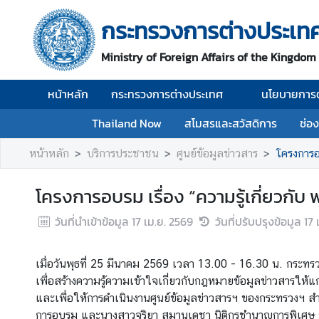
กระทรวงการต่างประเท
ห
Ministry of Foreign Affairs of the Kingdom
น้
า
หน้าหลัก
กระทรวงการต่างประเทศ
นโยบายการต
ห
ลั
Thailand Now
สโมสรและสวัสดิการ
ช่อ
ก
หน้าหลัก
บริการประชาชน
ศูนย์ข้อมูลข่าวสาร
โครงการอ
ก
ร
โครงการอบรม เรื่อง “ความรู้เกี่ยวกั
ะ
ท
วันที่นำเข้าข้อมูล
17 เม.ย. 2569
วันที่ปรับปรุงข้อมูล
17 
ร
ว
ง
เมื่อวันพุธที่ 25 มีนาคม 2569 เวลา 13.00 - 16.30 น. กระทร
ก
เพื่อสร้างความรู้ความเข้าใจเกี่ยวกับกฎหมายข้อมูลข่าวสารให้แ
า
และเพื่อให้การดำเนินงานศูนย์ข้อมูลข่าวสารฯ ของกระทรวงฯ 
ร
การอบรม และนางสาวจริยา สมานเดชา นิติกรชำนาญการพิเศษ จา