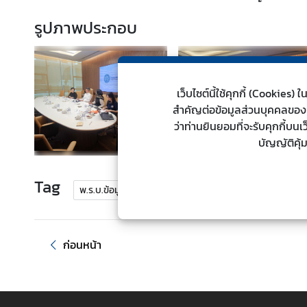
ต่
รูปภาพประกอบ
า
ง
ป
ร
เว็บไซต์นี้ใช้คุกกี้ (Cookie
ะ
สำคัญต่อข้อมูลส่วนบุคคลของท่า
เ
ว่าท่านยินยอมที่จะรับคุกกี้บน
ท
บัญญัติคุ้
ศ
Tag
น
พ.ร.บ.ข้อมูลข่าวสาร
อบรมความรู้
โ
ย
บ
ก่อนหน้า
า
ย
ก
า