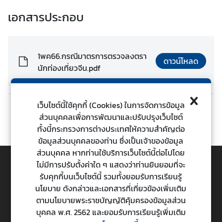
ต่
เอกสารประกอบ
า
ง
ป
1พค66.กรณีมาตรการตรวจลงตรา
ร
ดาวน์โหลด
นักท่องเที่ยวจีน.pdf
ะ
เ
ท
ศ
เว็บไซต์นี้ใช้คุกกี้ (Cookies) ในการจัดการข้อมูล
ก่อนหน้า
ถัดไป
ส่วนบุคคลเพื่อการพัฒนาและปรับปรุงเว็บไซต์
ทั้งนี้กระทรวงการต่างประเทศให้ความสำคัญต่อ
น
ข้อมูลส่วนบุคคลของท่าน ซึ่งเป็นเจ้าของข้อมูล
โ
ส่วนบุคคล หากท่านใช้บริการเว็บไซต์นี้ต่อไปโดย
ย
ไม่มีการปรับตั้งค่าใด ๆ แสดงว่าท่านยินยอมที่จะ
บ
รับคุกกี้บนเว็บไซต์นี้ รวมทั้งยอมรับการเรียนรู้
TOP
า
นโยบาย ดังกล่าวและเอกสารที่เกี่ยวข้องเพิ่มเติม
ย
ตามนโยบายพระราชบัญญัติคุ้มครองข้อมูลส่วน
ก
กระทรวงการต่างประเทศ
บุคคล พ.ศ. 2562 และยอมรับการเรียนรู้เพิ่มเติม
า