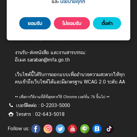
Ministry of Foreign Affairs
และ
นโยบายคุกกี้
ร
443 ถนนศรีอยุธยา แขวงทุ่งพญาไท เขตราชเทวี
ต่
กรุงเทพมหานคร 10400
า
ยอมรับ
ไม่ยอมรับ
ตั้งค่า
ง
วันทำการ : จันทร์ - ศุกร์ เวลา 08.30 - 16.30 น.
ป
(ยกเว้นวันหยุดนักขัตฤกษ์)
ร
ะ
งานรับ-ส่งหนังสือ และงานสารบรรณ:
เ
อีเมล saraban@mfa.go.th
ท
ศ
เว็บไซต์นี้ได้รับการออกแบบเพื่ออำนวยความสะดวกให้ทุก
คนเข้าถึงเว็บไซต์ได้และมีมาตรฐาน WCAG 2.0 ระดับ AA
บ
** เพื่อการใช้งานที่ดีที่สุดควรใช้ Chrome เวอร์ชั่น 76 ขึ้นไป **
ริ
เบอร์ติดต่อ : 0-2203-5000
ก
า
โทรสาร : 02-643-5018
ร
ป
Follow us:
ร