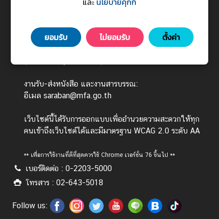
Ministry of Foreign Affairs
และ
นโยบายคุกกี้
ร
443 ถนนศรีอยุธยา แขวงทุ่งพญาไท เขตราชเทวี
ต่
กรุงเทพมหานคร 10400
า
ยอมรับ
ไม่ยอมรับ
ตั้งค่า
ง
วันทำการ : จันทร์ - ศุกร์ เวลา 08.30 - 16.30 น.
ป
(ยกเว้นวันหยุดนักขัตฤกษ์)
ร
ะ
งานรับ-ส่งหนังสือ และงานสารบรรณ:
เ
อีเมล saraban@mfa.go.th
ท
ศ
เว็บไซต์นี้ได้รับการออกแบบเพื่ออำนวยความสะดวกให้ทุก
คนเข้าถึงเว็บไซต์ได้และมีมาตรฐาน WCAG 2.0 ระดับ AA
บ
** เพื่อการใช้งานที่ดีที่สุดควรใช้ Chrome เวอร์ชั่น 76 ขึ้นไป **
ริ
เบอร์ติดต่อ : 0-2203-5000
ก
า
โทรสาร : 02-643-5018
ร
ป
Follow us:
ร