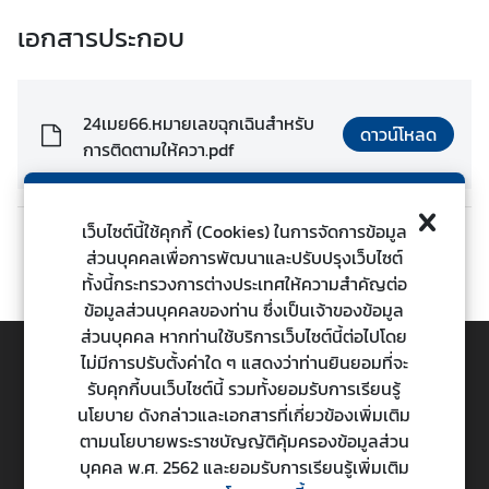
ต่
เอกสารประกอบ
า
ง
ป
24เมย66.หมายเลขฉุกเฉินสำหรับ
ร
ดาวน์โหลด
การติดตามให้ควา.pdf
ะ
เ
ท
ศ
เว็บไซต์นี้ใช้คุกกี้ (Cookies) ในการจัดการข้อมูล
ก่อนหน้า
ถัดไป
ส่วนบุคคลเพื่อการพัฒนาและปรับปรุงเว็บไซต์
ทั้งนี้กระทรวงการต่างประเทศให้ความสำคัญต่อ
น
ข้อมูลส่วนบุคคลของท่าน ซึ่งเป็นเจ้าของข้อมูล
โ
ส่วนบุคคล หากท่านใช้บริการเว็บไซต์นี้ต่อไปโดย
ย
ไม่มีการปรับตั้งค่าใด ๆ แสดงว่าท่านยินยอมที่จะ
บ
รับคุกกี้บนเว็บไซต์นี้ รวมทั้งยอมรับการเรียนรู้
TOP
า
นโยบาย ดังกล่าวและเอกสารที่เกี่ยวข้องเพิ่มเติม
ย
ตามนโยบายพระราชบัญญัติคุ้มครองข้อมูลส่วน
ก
กระทรวงการต่างประเทศ
บุคคล พ.ศ. 2562 และยอมรับการเรียนรู้เพิ่มเติม
า