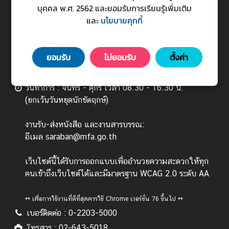
บุคคล พ.ศ. 2562 และยอมรับการเรียนรู้เพิ่มเติม
ร
และ
นโยบายคุกกี้
ต่
กระทรวงการต่างประเทศ
า
Ministry of Foreign Affairs
ง
443 ถนนศรีอยุธยา แขวงทุ่งพญาไท เขตราชเทวี
ยอมรับ
ไม่ยอมรับ
ตั้งค่า
ป
กรุงเทพมหานคร 10400
ร
ะ
วันทำการ : จันทร์ - ศุกร์ เวลา 08.30 - 16.30 น.
เ
(ยกเว้นวันหยุดนักขัตฤกษ์)
ท
ศ
งานรับ-ส่งหนังสือ และงานสารบรรณ:
อีเมล saraban@mfa.go.th
บ
เว็บไซต์นี้ได้รับการออกแบบเพื่ออำนวยความสะดวกให้ทุก
ริ
คนเข้าถึงเว็บไซต์ได้และมีมาตรฐาน WCAG 2.0 ระดับ AA
ก
า
** เพื่อการใช้งานที่ดีที่สุดควรใช้ Chrome เวอร์ชั่น 76 ขึ้นไป **
ร
เบอร์ติดต่อ : 0-2203-5000
ป
ร
โทรสาร : 02-643-5018