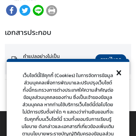
ต่
า
ง
ป
เอกสารประกอบ
ร
ะ
เ
คำแปลอย่างไม่เป็น
ท
ดาวน์โหลด
ทางการ_DPMFM_Statement_O
ศ
ECD_MCM_2026.pdf
เว็บไซต์นี้ใช้คุกกี้ (Cookies) ในการจัดการข้อมูล
ส่วนบุคคลเพื่อการพัฒนาและปรับปรุงเว็บไซต์
น
ทั้งนี้กระทรวงการต่างประเทศให้ความสำคัญต่อ
ก่อนหน้า
ถัดไป
โ
ข้อมูลส่วนบุคคลของท่าน ซึ่งเป็นเจ้าของข้อมูล
ย
ส่วนบุคคล หากท่านใช้บริการเว็บไซต์นี้ต่อไปโดย
บ
ไม่มีการปรับตั้งค่าใด ๆ แสดงว่าท่านยินยอมที่จะ
า
รับคุกกี้บนเว็บไซต์นี้ รวมทั้งยอมรับการเรียนรู้
ย
นโยบาย ดังกล่าวและเอกสารที่เกี่ยวข้องเพิ่มเติม
ก
TOP
ตามนโยบายพระราชบัญญัติคุ้มครองข้อมูลส่วน
า