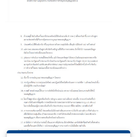
ร
ต่
า
ง
ป
ร
ะ
เ
ท
ศ
บ
ริ
ก
า
ร
ป
ร