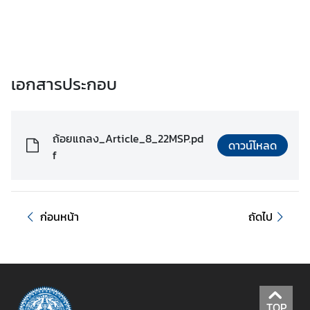
ไ
ท
ย
กั
บ
เอกสารประกอบ
อ
า
เ
ถ้อยแถลง_Article_8_22MSP.pd
ซี
ดาวน์โหลด
f
ย
น
ศู
ก่อนหน้า
ถัดไป
น
ย์
ข่
า
ว
TOP