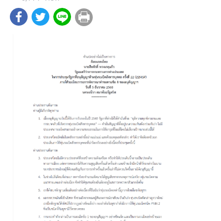
ต่
า
ง
ป
ร
ะ
เ
ท
ศ
น
โ
ย
บ
า
ย
ก
า