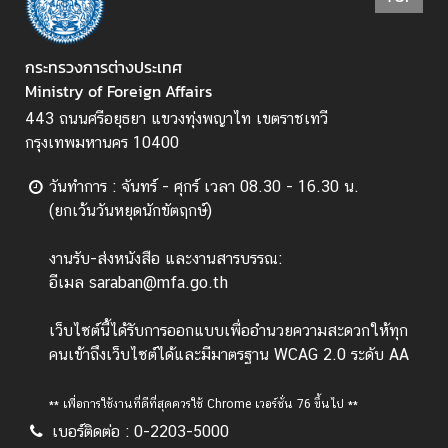
ป
ร
กระทรวงการต่างประเทศ
ะ
Ministry of Foreign Affairs
ก
443 ถนนศรีอยุธยา แขวงทุ่งพญาไท เขตราชเทวี
า
กรุงเทพมหานคร 10400
ศ
แ
วันทำการ : จันทร์ - ศุกร์ เวลา 08.30 - 16.30 น.
ล
(ยกเว้นวันหยุดนักขัตฤกษ์)
ะ
อื่
งานรับ-ส่งหนังสือ และงานสารบรรณ:
น
อีเมล saraban@mfa.go.th
ๆ
เว็บไซต์นี้ได้รับการออกแบบเพื่ออำนวยความสะดวกให้ทุก
T
คนเข้าถึงเว็บไซต์ได้และมีมาตรฐาน WCAG 2.0 ระดับ AA
h
a
** เพื่อการใช้งานที่ดีที่สุดควรใช้ Chrome เวอร์ชั่น 76 ขึ้นไป **
i
เบอร์ติดต่อ : 0-2203-5000