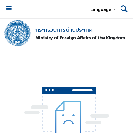
Language
ห
น้
กระทรวงการต่างประเทศ
า
Ministry of Foreign Affairs of the Kingdom of Thailand
ห
ลั
ก
ก
ร
ะ
ท
ร
ว
ง
ก
า
ร