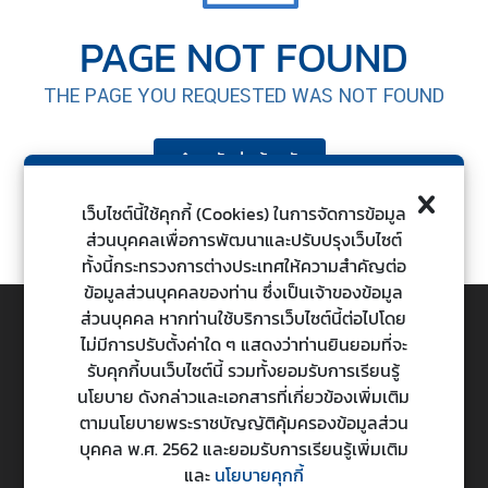
ต่
PAGE NOT FOUND
า
ง
THE PAGE YOU REQUESTED WAS NOT FOUND
ป
ร
ะ
กลับสู่หน้าหลัก
เ
ท
เว็บไซต์นี้ใช้คุกกี้ (Cookies) ในการจัดการข้อมูล
ศ
ส่วนบุคคลเพื่อการพัฒนาและปรับปรุงเว็บไซต์
ทั้งนี้กระทรวงการต่างประเทศให้ความสำคัญต่อ
ข้อมูลส่วนบุคคลของท่าน ซึ่งเป็นเจ้าของข้อมูล
น
ส่วนบุคคล หากท่านใช้บริการเว็บไซต์นี้ต่อไปโดย
โ
ไม่มีการปรับตั้งค่าใด ๆ แสดงว่าท่านยินยอมที่จะ
ย
TOP
รับคุกกี้บนเว็บไซต์นี้ รวมทั้งยอมรับการเรียนรู้
บ
นโยบาย ดังกล่าวและเอกสารที่เกี่ยวข้องเพิ่มเติม
า
ตามนโยบายพระราชบัญญัติคุ้มครองข้อมูลส่วน
กระทรวงการต่างประเทศ
ย
บุคคล พ.ศ. 2562 และยอมรับการเรียนรู้เพิ่มเติม
Ministry of Foreign Affairs
ก
และ
นโยบายคุกกี้
า
443 ถนนศรีอยุธยา แขวงทุ่งพญาไท เขตราชเทวี