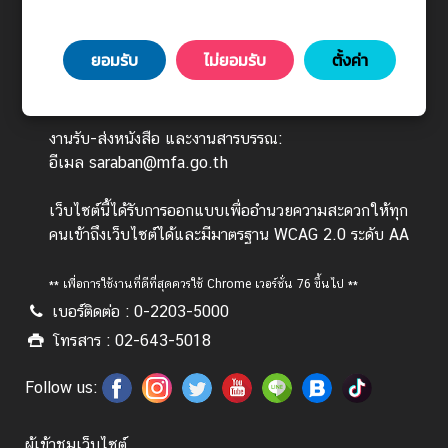
ร
กรุงเทพมหานคร 10400
ต่
ยอมรับ
ไม่ยอมรับ
ตั้งค่า
า
วันทำการ : จันทร์ - ศุกร์ เวลา 08.30 - 16.30 น.
ง
(ยกเว้นวันหยุดนักขัตฤกษ์)
ป
ร
งานรับ-ส่งหนังสือ และงานสารบรรณ:
ะ
อีเมล saraban@mfa.go.th
เ
ท
เว็บไซต์นี้ได้รับการออกแบบเพื่ออำนวยความสะดวกให้ทุก
ศ
คนเข้าถึงเว็บไซต์ได้และมีมาตรฐาน WCAG 2.0 ระดับ AA
** เพื่อการใช้งานที่ดีที่สุดควรใช้ Chrome เวอร์ชั่น 76 ขึ้นไป **
บ
เบอร์ติดต่อ : 0-2203-5000
ริ
โทรสาร : 02-643-5018
ก
า
Follow us:
ร
ป
ร
ผู้เข้าชมเว็บไซต์