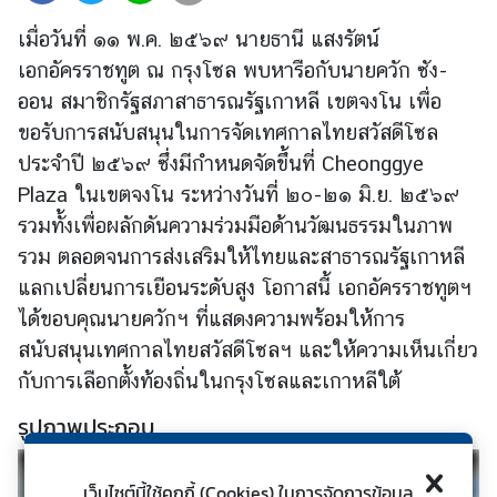
ต่
เมื่อวันที่ ๑๑ พ.ค. ๒๕๖๙ นายธานี แสงรัตน์
า
เอกอัครราชทูต ณ กรุงโซล พบหารือกับนายควัก ซัง-
ง
ออน สมาชิกรัฐสภาสาธารณรัฐเกาหลี เขตจงโน เพื่อ
ป
ร
ขอรับการสนับสนุนในการจัดเทศกาลไทยสวัสดีโซล
ะ
ประจำปี ๒๕๖๙ ซึ่งมีกำหนดจัดขึ้นที่ Cheonggye
เ
Plaza ในเขตจงโน ระหว่างวันที่ ๒๐-๒๑ มิ.ย. ๒๕๖๙
ท
รวมทั้งเพื่อผลักดันความร่วมมือด้านวัฒนธรรมในภาพ
ศ
รวม ตลอดจนการส่งเสริมให้ไทยและสาธารณรัฐเกาหลี
แลกเปลี่ยนการเยือนระดับสูง โอกาสนี้ เอกอัครราชทูตฯ
น
ได้ขอบคุณนายควักฯ ที่แสดงความพร้อมให้การ
โ
สนับสนุนเทศกาลไทยสวัสดีโซลฯ และให้ความเห็นเกี่ยว
ย
กับการเลือกตั้งท้องถิ่นในกรุงโซลและเกาหลีใต้
บ
า
รูปภาพประกอบ
ย
ก
า
เว็บไซต์นี้ใช้คุกกี้ (Cookies) ในการจัดการข้อมูล