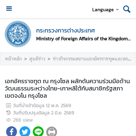
Language
ห
น้
กระทรวงการต่างประเทศ
า
Ministry of Foreign Affairs of the Kingdom of Thailand
ห
ลั
ก
หน้าหลัก
ศูนย์ข่าว
ข่าวกิจกรรมสถานเอกอัครราชทูตและสถานกงสุลใหญ่
ก
ร
เอกอัครราชทูต ณ กรุงโซล ผลักดันความร่วมมือด้าน
ะ
วัฒนธรรมระหว่างไทย-เกาหลีใต้กับสมาชิกรัฐสภา
ท
เขตจงโน กรุงโซล
ร
วันที่นำเข้าข้อมูล
12 พ.ค. 2569
ว
วันที่ปรับปรุงข้อมูล
2 มิ.ย. 2569
ง
ก
266
view
า
ร