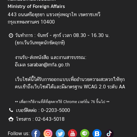
Ministry of Foreign Affairs
ะ
ช
443 ถนนศรีอยุธยา แขวงทุ่งพญาไท เขตราชเทวี
า
กรุงเทพมหานคร 10400
ช
น
วันทำการ : จันทร์ - ศุกร์ เวลา 08.30 - 16.30 น.
(ยกเว้นวันหยุดนักขัตฤกษ์)
ข้
งานรับ-ส่งหนังสือ และงานสารบรรณ:
อ
อีเมล saraban@mfa.go.th
มู
ล
เว็บไซต์นี้ได้รับการออกแบบเพื่ออำนวยความสะดวกให้ทุก
ป
คนเข้าถึงเว็บไซต์ได้และมีมาตรฐาน WCAG 2.0 ระดับ AA
ร
ะ
** เพื่อการใช้งานที่ดีที่สุดควรใช้ Chrome เวอร์ชั่น 76 ขึ้นไป **
เ
เบอร์ติดต่อ : 0-2203-5000
ท
โทรสาร : 02-643-5018
ศ
Follow us: