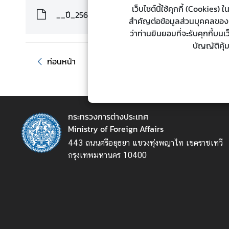
เว็บไซต์นี้ใช้คุกกี้ (Cookie
ต่
__ปี_2562.pdf
สำคัญต่อข้อมูลส่วนบุคคลของท่า
า
ว่าท่านยินยอมที่จะรับคุกกี้บน
ง
บัญญัติคุ้
ป
ร
ก่อนหน้า
ะ
เ
ท
ศ
กระทรวงการต่างประเทศ
Ministry of Foreign Affairs
น
443 ถนนศรีอยุธยา แขวงทุ่งพญาไท เขตราชเทวี
โ
กรุงเทพมหานคร 10400
ย
บ
า
ย
ก
า