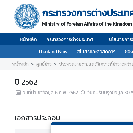
กระทรวงการต่างประเท
ห
Ministry of Foreign Affairs of the Kingdom
น้
า
หน้าหลัก
กระทรวงการต่างประเทศ
นโยบายการต
ห
ลั
Thailand Now
สโมสรและสวัสดิการ
ช่อ
ก
หน้าหลัก
ศูนย์ข่าว
ประมวลรายงานและวิเคราะห์ข่าวระหว่า
ก
ร
ปี 2562
ะ
ท
วันที่นำเข้าข้อมูล
6 ก.พ. 2562
วันที่ปรับปรุงข้อมูล
30 พ
ร
ว
ง
เอกสารประกอบ
ก
า
ร