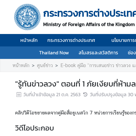
กระทรวงการต่างประเท
ห
Ministry of Foreign Affairs of the Kingdom
น้
า
หน้าหลัก
กระทรวงการต่างประเทศ
นโยบายการต
ห
ลั
Thailand Now
สโมสรและสวัสดิการ
ช่อ
ก
หน้าหลัก
ศูนย์ข่าว
E-book คู่มือ “การเสนอข่าว ข่าวลวง 
ก
ร
"รู้ทันข่าวลวง" ตอนที่ 1 ภัยเงียบที่ห้าม
ะ
ท
วันที่นำเข้าข้อมูล
21 ต.ค. 2563
วันที่ปรับปรุงข้อมูล
30 
ร
ว
ง
คลิปวิดีโอขยายผลจากคู่มือสื่อยูเนสโก 7 หน่วยการเรียนรู้ของกรม
ก
วิดีโอประกอบ
า
ร