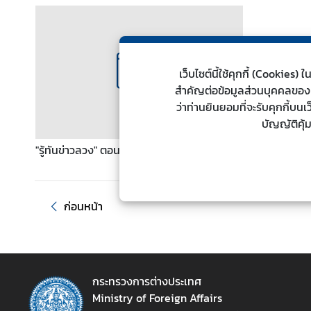
ต่
า
ง
ป
เว็บไซต์นี้ใช้คุกกี้ (Cookie
ร
สำคัญต่อข้อมูลส่วนบุคคลของท่า
ะ
ว่าท่านยินยอมที่จะรับคุกกี้บน
เ
บัญญัติคุ้
ท
ศ
"รู้ทันข่าวลวง" ตอน ภัยเงียบที่ห้ามละเลย
น
ก่อนหน้า
โ
ย
บ
า
ย
กระทรวงการต่างประเทศ
ก
Ministry of Foreign Affairs
า