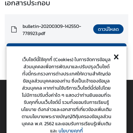
เอกสารประกอบ
ต่
า
ง
bulletin-20200309-142550-
ป
ดาวน์โหลด
778923.pdf
ร
ะ
เ
ท
เว็บไซต์นี้ใช้คุกกี้ (Cookies) ในการจัดการข้อมูล
ก่อนหน้า
ถัดไป
ศ
ส่วนบุคคลเพื่อการพัฒนาและปรับปรุงเว็บไซต์
ทั้งนี้กระทรวงการต่างประเทศให้ความสำคัญต่อ
ข้อมูลส่วนบุคคลของท่าน ซึ่งเป็นเจ้าของข้อมูล
น
ส่วนบุคคล หากท่านใช้บริการเว็บไซต์นี้ต่อไปโดย
โ
ไม่มีการปรับตั้งค่าใด ๆ แสดงว่าท่านยินยอมที่จะ
ย
TOP
รับคุกกี้บนเว็บไซต์นี้ รวมทั้งยอมรับการเรียนรู้
บ
นโยบาย ดังกล่าวและเอกสารที่เกี่ยวข้องเพิ่มเติม
า
ตามนโยบายพระราชบัญญัติคุ้มครองข้อมูลส่วน
ย
กระทรวงการต่างประเทศ
บุคคล พ.ศ. 2562 และยอมรับการเรียนรู้เพิ่มเติม
ก
Ministry of Foreign Affairs
และ
นโยบายคุกกี้
า