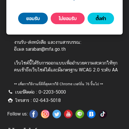
443 ถนนศรีอยุธยา แขวงทุ่งพญาไท เขตราชเทวี
ร
กรุงเทพมหานคร 10400
ต่
ยอมรับ
ไม่ยอมรับ
ตั้งค่า
า
วันทำการ : จันทร์ - ศุกร์ เวลา 08.30 - 16.30 น.
ง
(ยกเว้นวันหยุดนักขัตฤกษ์)
ป
ร
งานรับ-ส่งหนังสือ และงานสารบรรณ:
ะ
อีเมล saraban@mfa.go.th
เ
ท
เว็บไซต์นี้ได้รับการออกแบบเพื่ออำนวยความสะดวกให้ทุก
ศ
คนเข้าถึงเว็บไซต์ได้และมีมาตรฐาน WCAG 2.0 ระดับ AA
** เพื่อการใช้งานที่ดีที่สุดควรใช้ Chrome เวอร์ชั่น 76 ขึ้นไป **
บ
เบอร์ติดต่อ : 0-2203-5000
ริ
ก
โทรสาร : 02-643-5018
า
ร
Follow us:
ป
ร