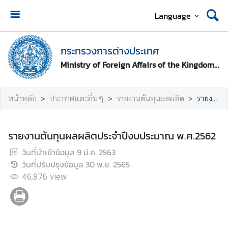
Language
ห
น้
กระทรวงการต่างประเทศ
า
Ministry of Foreign Affairs of the Kingdom of Thailand
ห
ลั
ก
หน้าหลัก
ประกาศและอื่นๆ
รายงานต้นทุนผลผลิต
รายงานต้นทุนผลผลิตประจำปีงบประมาณ พ.ศ.2562
ก
ร
รายงานต้นทุนผลผลิตประจำปีงบประมาณ พ.ศ.2562
ะ
วันที่นำเข้าข้อมูล
9 มี.ค. 2563
ท
วันที่ปรับปรุงข้อมูล
30 พ.ย. 2565
ร
ว
46,876
view
ง
ก
า
ร