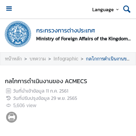
Language
ห
น้
กระทรวงการต่างประเทศ
า
Ministry of Foreign Affairs of the Kingdom of Thailand
ห
ลั
ก
หน้าหลัก
บทความ
Infographic
กลไกการดำเนินงานของ ACMECS
ก
ร
กลไกการดำเนินงานของ ACMECS
ะ
วันที่นำเข้าข้อมูล
11 ก.ค. 2561
ท
วันที่ปรับปรุงข้อมูล
29 พ.ย. 2565
ร
ว
5,606
view
ง
ก
า
ร