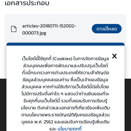
เอกสารประกอบ
ต่
า
ง
articles-20180711-152002-
ป
ดาวน์โหลด
000073.jpg
ร
ะ
เ
ท
เว็บไซต์นี้ใช้คุกกี้ (Cookies) ในการจัดการข้อมูล
ก่อนหน้า
ถัดไป
ศ
ส่วนบุคคลเพื่อการพัฒนาและปรับปรุงเว็บไซต์
ทั้งนี้กระทรวงการต่างประเทศให้ความสำคัญต่อ
ข้อมูลส่วนบุคคลของท่าน ซึ่งเป็นเจ้าของข้อมูล
น
ส่วนบุคคล หากท่านใช้บริการเว็บไซต์นี้ต่อไปโดย
โ
ไม่มีการปรับตั้งค่าใด ๆ แสดงว่าท่านยินยอมที่จะ
ย
TOP
รับคุกกี้บนเว็บไซต์นี้ รวมทั้งยอมรับการเรียนรู้
บ
นโยบาย ดังกล่าวและเอกสารที่เกี่ยวข้องเพิ่มเติม
า
ตามนโยบายพระราชบัญญัติคุ้มครองข้อมูลส่วน
ย
กระทรวงการต่างประเทศ
บุคคล พ.ศ. 2562 และยอมรับการเรียนรู้เพิ่มเติม
ก
Ministry of Foreign Affairs
และ
นโยบายคุกกี้
า