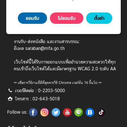
443 ถนนศรีอยุธยา แขวงทุ่งพญาไท เขตราชเทวี
ร
กรุงเทพมหานคร 10400
ต่
ยอมรับ
ไม่ยอมรับ
ตั้งค่า
า
วันทำการ : จันทร์ - ศุกร์ เวลา 08.30 - 16.30 น.
ง
(ยกเว้นวันหยุดนักขัตฤกษ์)
ป
ร
งานรับ-ส่งหนังสือ และงานสารบรรณ:
ะ
อีเมล saraban@mfa.go.th
เ
ท
เว็บไซต์นี้ได้รับการออกแบบเพื่ออำนวยความสะดวกให้ทุก
ศ
คนเข้าถึงเว็บไซต์ได้และมีมาตรฐาน WCAG 2.0 ระดับ AA
** เพื่อการใช้งานที่ดีที่สุดควรใช้ Chrome เวอร์ชั่น 76 ขึ้นไป **
บ
เบอร์ติดต่อ : 0-2203-5000
ริ
ก
โทรสาร : 02-643-5018
า
ร
Follow us:
ป
ร