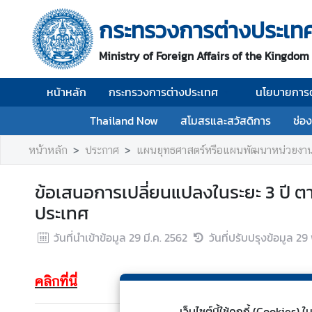
กระทรวงการต่างประเท
ห
Ministry of Foreign Affairs of the Kingdom
น้
า
หน้าหลัก
กระทรวงการต่างประเทศ
นโยบายการต
ห
ลั
Thailand Now
สโมสรและสวัสดิการ
ช่อ
ก
หน้าหลัก
ประกาศ
แผนยุทธศาสตร์หรือแผนพัฒนาหน่วยงา
ก
ร
ข้อเสนอการเปลี่ยนแปลงในระยะ 3 ปี 
ะ
ประเทศ
ท
ร
วันที่นำเข้าข้อมูล
29 มี.ค. 2562
วันที่ปรับปรุงข้อมูล
29 
ว
ง
ก
คลิกที่นี่
า
ร
เว็บไซต์นี้ใช้คุกกี้ (Cookie