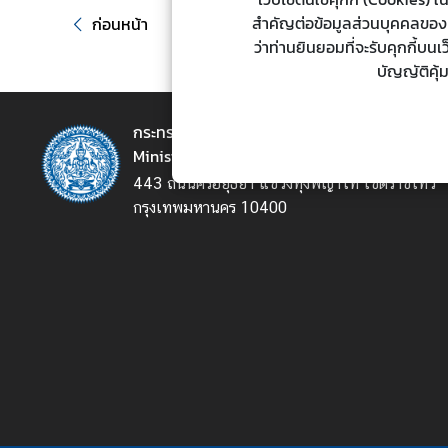
ต่
สำคัญต่อข้อมูลส่วนบุคคลของท่า
ก่อนหน้า
า
ว่าท่านยินยอมที่จะรับคุกกี้บน
ง
บัญญัติคุ้
ป
ร
กระทรวงการต่างประเทศ
ะ
Ministry of Foreign Affairs
เ
443 ถนนศรีอยุธยา แขวงทุ่งพญาไท เขตราชเทวี
ท
กรุงเทพมหานคร 10400
ศ
น
โ
ย
บ
า
ย
ก
า