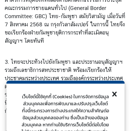
ร
คณะกรรมการชายแดนทั่วไป (General Border
ต่
Committee: GBC) ไทย-กัมพูชา สมัยวิสามัญ เมื่อวันที่
า
7 สิงหาคม 2568 ณ กรุงกัวลาลัมเปอร์ ในการนี้ ไทยจึง
ง
ขอเรียกร้องฝ่ายกัมพูชายุติการกระทำที่ละเมิดอนุ
ป
สัญญาฯ โดยทันที
ร
ะ
เ
3. ไทยจะประท้วงไปยังกัมพูชา และประธานอนุสัญญาฯ
ท
ศ
รวมถึงเลขาธิการสหประชาชาติ พร้อมเรียกร้องให้
ประชาคมระหว่างประเทศ รวมถึงองค์กรระหว่างประเทศ
ต่าง ๆ ที่ให้ความช่วยเหลือกัมพูชาในการเก็บกู้ทุ่น
บ
ระเบิด พิจารณาทบทวนการให้ความช่วยเหลือ นอกจาก
ริ
เว็บไซต์นี้ใช้คุกกี้ (Cookies) ในการจัดการข้อมูล
ก
นี้ ไทยจะพิจารณาดำเนินมาตรการอื่นๆ เพื่อตอบโต้
ส่วนบุคคลเพื่อการพัฒนาและปรับปรุงเว็บไซต์
า
ทั้งนี้กระทรวงการต่างประเทศให้ความสำคัญต่อ
กัมพูชาตามที่เห็นเหมาะสมต่อไป
ร
ข้อมูลส่วนบุคคลของท่าน ซึ่งเป็นเจ้าของข้อมูล
ป
ส่วนบุคคล หากท่านใช้บริการเว็บไซต์นี้ต่อไปโดย
ร