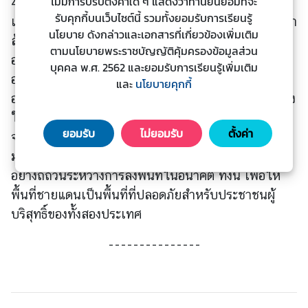
ไม่มีการปรับตั้งค่าใด ๆ แสดงว่าท่านยินยอมที่จะ
4. ไทยยืนยันความมุ่งมั่นในการปฏิบัติตามอนุสัญญาฯ
ะ
รับคุกกี้บนเว็บไซต์นี้ รวมทั้งยอมรับการเรียนรู้
และผิดหวังอย่างยิ่งที่กัมพูชา ซึ่งเคยผ่านเหตุการณ์การฆ่า
ช
นโยบาย ดังกล่าวและเอกสารที่เกี่ยวข้องเพิ่มเติม
ล้างเผ่าพันธ์ุและแสดงตนเป็นผู้ยึดมั่นในพันธกรณีตาม
า
ตามนโยบายพระราชบัญญัติคุ้มครองข้อมูลส่วน
อนุสัญญาฯ กลับใช้ทุ่นระเบิดเพื่อสังหารมนุษย์ด้วยกัน
ช
บุคคล พ.ศ. 2562 และยอมรับการเรียนรู้เพิ่มเติม
อย่างไร้มนุษยธรรม และขอเรียกร้องให้ประชาคม
น
และ
นโยบายคุกกี้
อาเซียนซึ่งทำงานบนพื้นฐานของกฎกติกาสากล เรียกร้อง
ให้กัมพูชาดำเนินการตามกฎหมายระหว่างประเทศอย่าง
ข้
ยอมรับ
ไม่ยอมรับ
ตั้งค่า
จริงจัง และให้คณะผู้สังเกตการณ์ชั่วคราวที่จัดตั้งขึ้นตาม
อ
มติที่ประชุม GBC สมัยวิสามัญ ข้างต้น พิจารณาเรื่องนี้
มู
ล
อย่างถี่ถ้วนระหว่างการลงพื้นที่ในอนาคต ทั้งนี้ เพื่อให้
ป
พื้นที่ชายแดนเป็นพื้นที่ที่ปลอดภัยสำหรับประชาชนผู้
ร
บริสุทธิ์ของทั้งสองประเทศ
ะ
เ
---------------
ท
ศ