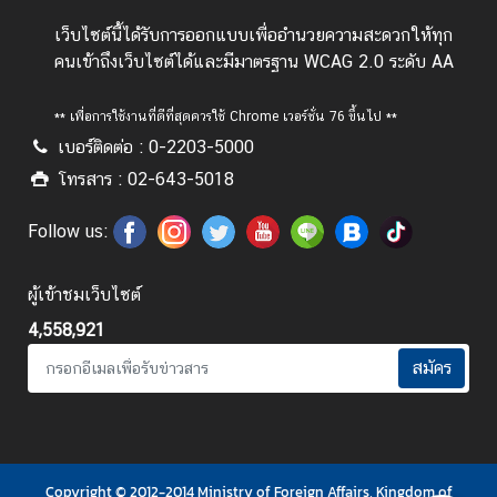
ป
เว็บไซต์นี้ได้รับการออกแบบเพื่ออำนวยความสะดวกให้ทุก
ร
คนเข้าถึงเว็บไซต์ได้และมีมาตรฐาน WCAG 2.0 ระดับ AA
ะ
ก
** เพื่อการใช้งานที่ดีที่สุดควรใช้ Chrome เวอร์ชั่น 76 ขึ้นไป **
า
เบอร์ติดต่อ : 0-2203-5000
ศ
โทรสาร : 02-643-5018
แ
ล
Follow us:
ะ
อื่
ผู้เข้าชมเว็บไซต์
น
ๆ
4,558,921
สมัคร
T
h
a
i
Copyright © 2012-2014 Ministry of Foreign Affairs, Kingdom of