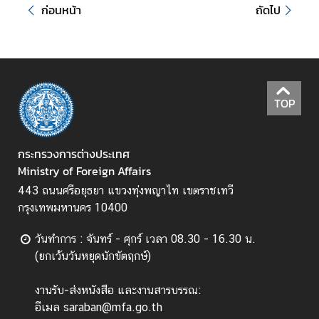
ไ
ก่อนหน้า
ถัดไป
ท
ย
กั
บ
อ
TOP
า
เ
ซี
กระทรวงการต่างประเทศ
ย
Ministry of Foreign Affairs
น
443 ถนนศรีอยุธยา แขวงทุ่งพญาไท เขตราชเทวี
ศู
กรุงเทพมหานคร 10400
น
วันทำการ : จันทร์ - ศุกร์ เวลา 08.30 - 16.30 น.
ย์
(ยกเว้นวันหยุดนักขัตฤกษ์)
ข่
า
งานรับ-ส่งหนังสือ และงานสารบรรณ:
ว
อีเมล saraban@mfa.go.th