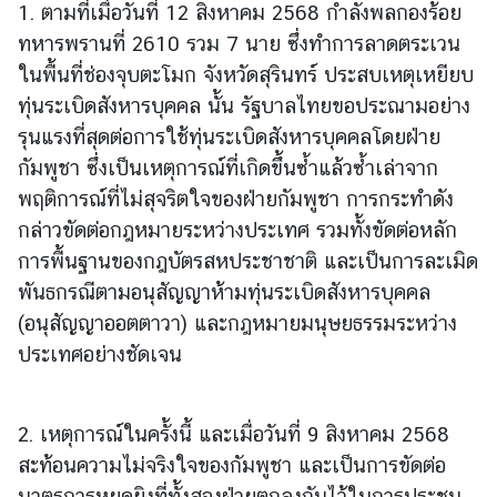
1. ตามที่เมื่อวันที่ 12 สิงหาคม 2568 กำลังพลกองร้อย
ต่
ทหารพรานที่ 2610 รวม 7 นาย ซึ่งทำการลาดตระเวน
า
ในพื้นที่ช่องจุบตะโมก จังหวัดสุรินทร์ ประสบเหตุเหยียบ
ง
ป
ทุ่นระเบิดสังหารบุคคล นั้น รัฐบาลไทยขอประณามอย่าง
ร
รุนแรงที่สุดต่อการใช้ทุ่นระเบิดสังหารบุคคลโดยฝ่าย
ะ
กัมพูชา ซึ่งเป็นเหตุการณ์ที่เกิดขึ้นซ้ำแล้วซ้ำเล่าจาก
เ
พฤติการณ์ที่ไม่สุจริตใจของฝ่ายกัมพูชา การกระทำดัง
ท
กล่าวขัดต่อกฎหมายระหว่างประเทศ รวมทั้งขัดต่อหลัก
ศ
การพื้นฐานของกฎบัตรสหประชาชาติ และเป็นการละเมิด
พันธกรณีตามอนุสัญญาห้ามทุ่นระเบิดสังหารบุคคล
น
(อนุสัญญาออตตาวา) และกฎหมายมนุษยธรรมระหว่าง
โ
ประเทศอย่างชัดเจน
ย
บ
า
2. เหตุการณ์ในครั้งนี้ และเมื่อวันที่ 9 สิงหาคม 2568
ย
สะท้อนความไม่จริงใจของกัมพูชา และเป็นการขัดต่อ
ก
า
มาตรการหยุดยิงที่ทั้งสองฝ่ายตกลงกันไว้ในการประชุม