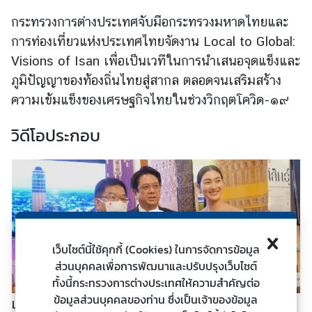
ต่
กระทรวงการต่างประเทศจับมือกระทรวงมหาดไทยและ
า
การท่องเที่ยวแห่งประเทศไทยจัดงาน Local to Global:
ง
Visions of Isan เพื่อเป็นเวทีในการนำเสนอจุดแข็งและ
ป
ภูมิปัญญาของท้องถิ่นไทยสู่สากล ตลอดจนเสริมสร้าง
ร
ะ
ความเข้มแข็งของเศรษฐกิจไทยในช่วงวิกฤตโควิด-๑๙
เ
ท
วิดีโอประกอบ
ศ
น
โ
ย
บ
เว็บไซต์นี้ใช้คุกกี้ (Cookies) ในการจัดการข้อมูล
า
ส่วนบุคคลเพื่อการพัฒนาและปรับปรุงเว็บไซต์
ย
ทั้งนี้กระทรวงการต่างประเทศให้ความสำคัญต่อ
ก
ข้อมูลส่วนบุคคลของท่าน ซึ่งเป็นเจ้าของข้อมูล
Local to Global : Visions of Isan
า