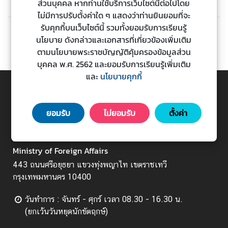
ส่วนบุคคล หากท่านใช้บริการเว็บไซต์นี้ต่อไปโดย
ร
ไม่มีการปรับตั้งค่าใด ๆ แสดงว่าท่านยินยอมที่จะ
ต่
รับคุกกี้บนเว็บไซต์นี้ รวมทั้งยอมรับการเรียนรู้
า
ก่อนหน้า
ถัดไป
นโยบาย ดังกล่าวและเอกสารที่เกี่ยวข้องเพิ่มเติม
ง
ตามนโยบายพระราชบัญญัติคุ้มครองข้อมูลส่วน
ป
บุคคล พ.ศ. 2562 และยอมรับการเรียนรู้เพิ่มเติม
ร
และ
นโยบายคุกกี้
ะ
เ
TOP
ท
ยอมรับ
ไม่ยอมรับ
ตั้งค่า
ศ
กระทรวงการต่างประเทศ
Ministry of Foreign Affairs
บ
ริ
443 ถนนศรีอยุธยา แขวงทุ่งพญาไท เขตราชเทวี
ก
กรุงเทพมหานคร 10400
า
วันทำการ : จันทร์ - ศุกร์ เวลา 08.30 - 16.30 น.
ร
(ยกเว้นวันหยุดนักขัตฤกษ์)
ป
ร