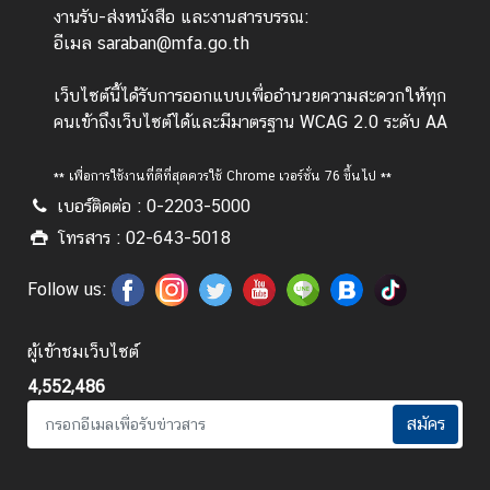
งานรับ-ส่งหนังสือ และงานสารบรรณ:
ะ
อีเมล saraban@mfa.go.th
ช
า
เว็บไซต์นี้ได้รับการออกแบบเพื่ออำนวยความสะดวกให้ทุก
ช
คนเข้าถึงเว็บไซต์ได้และมีมาตรฐาน WCAG 2.0 ระดับ AA
น
** เพื่อการใช้งานที่ดีที่สุดควรใช้ Chrome เวอร์ชั่น 76 ขึ้นไป **
ข้
เบอร์ติดต่อ : 0-2203-5000
อ
โทรสาร : 02-643-5018
มู
ล
Follow us:
ป
ร
ผู้เข้าชมเว็บไซต์
ะ
เ
4,552,486
ท
สมัคร
ศ