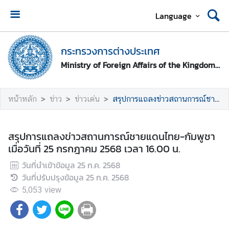
Language
ห
น้
กระทรวงการต่างประเทศ
า
Ministry of Foreign Affairs of the Kingdom of Thailand
ห
ลั
ก
หน้าหลัก
ข่าว
ข่าวเด่น
สรุปการแถลงข่าวสถานการณ์ชายแดนไทย-กัมพูชา เมื่อวันที่ 25 กรกฎาคม 2568 เวลา 16.00 น.
ก
ร
สรุปการแถลงข่าวสถานการณ์ชายแดนไทย-กัมพูชา
ะ
เมื่อวันที่ 25 กรกฎาคม 2568 เวลา 16.00 น.
ท
วันที่นำเข้าข้อมูล
25 ก.ค. 2568
ร
วันที่ปรับปรุงข้อมูล
25 ก.ค. 2568
ว
ง
5,053
view
ก
า
ร