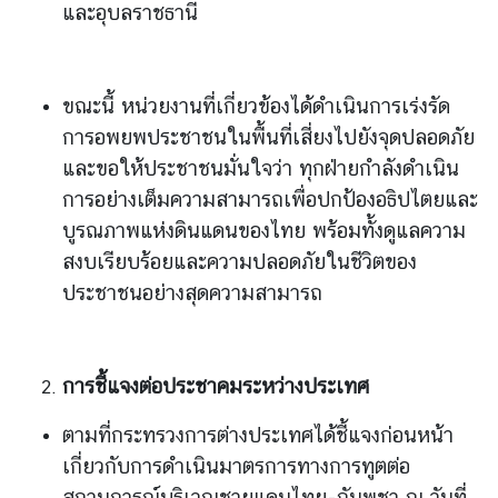
ไ
และอุบลราชธานี
ท
ย
กั
ขณะนี้ หน่วยงานที่เกี่ยวข้องได้ดำเนินการเร่งรัด
บ
การอพยพประชาชนในพื้นที่เสี่ยงไปยังจุดปลอดภัย
อ
และขอให้ประชาชนมั่นใจว่า ทุกฝ่ายกำลังดำเนิน
า
เ
การอย่างเต็มความสามารถเพื่อปกป้องอธิปไตยและ
ซี
บูรณภาพแห่งดินแดนของไทย พร้อมทั้งดูแลความ
ย
สงบเรียบร้อยและความปลอดภัยในชีวิตของ
น
ประชาชนอย่างสุดความสามารถ
ศู
น
ย์
การชี้แจงต่อประชาคมระหว่างประเทศ
ข่
า
ตามที่กระทรวงการต่างประเทศได้ชี้แจงก่อนหน้า
ว
เกี่ยวกับการดำเนินมาตรการทางการทูตต่อ
สถานการณ์บริเวณชายแดนไทย-กัมพูชา ณ วันที่