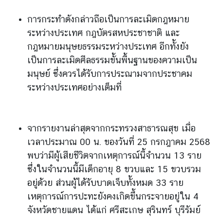
ะ
การกระทำดังกล่าวถือเป็นการละเมิดกฎหมาย
ช
า
ระหว่างประเทศ กฎบัตรสหประชาชาติ และ
ช
กฎหมายมนุษยธรรมระหว่างประเทศ อีกทั้งยัง
น
เป็นการละเมิดศีลธรรมขั้นพื้นฐานของความเป็น
มนุษย์ ซึ่งควรได้รับการประณามจากประชาคม
ข้
ระหว่างประเทศอย่างเต็มที่
อ
มู
ล
จากรายงานล่าสุดจากกระทรวงสาธารณสุข เมื่อ
ป
เวลาประมาณ 00 น. ของวันที่ 25 กรกฎาคม 2568
ร
พบว่ามีผู้เสียชีวิตจากเหตุการณ์นี้จำนวน 13 ราย
ะ
เ
ซึ่งในจำนวนนี้มีเด็กอายุ 8 ขวบและ 15 ขวบรวม
ท
อยู่ด้วย ส่วนผู้ได้รับบาดเจ็บทั้งหมด 33 ราย
ศ
เหตุการณ์การปะทะยังคงเกิดขึ้นกระจายอยู่ใน 4
จังหวัดชายแดน ได้แก่ ศรีสะเกษ สุรินทร์ บุรีรัมย์