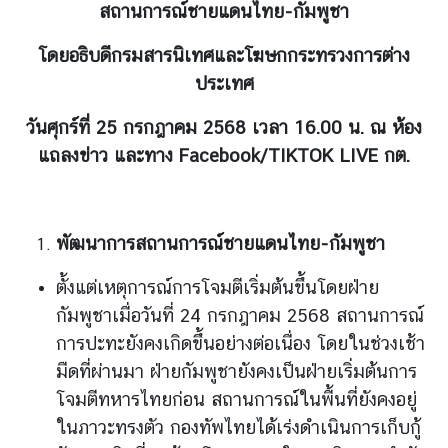
สถานการณ์ชายแดนไทย-กัมพูชา
ต่
า
โดยอธิบดีกรมสารนิเทศและโฆษกกระทรวงการต่าง
ง
ประเทศ
ป
ร
วันศุกร์ที่ 25 กรกฎาคม 2568 เวลา 16.00 น. ณ ห้อง
ะ
แถลงข่าว และทาง
Facebook/TIKTOK LIVE กต.
เ
ท
ศ
พัฒนาการสถานการณ์ชายแดนไทย-กัมพูชา
น
ตั้งแต่เหตุการณ์การโจมตีเริ่มต้นขึ้นโดยฝ่าย
โ
กัมพูชาเมื่อวันที่ 24 กรกฎาคม 2568 สถานการณ์
ย
การปะทะยังคงเกิดขึ้นอย่างต่อเนื่อง โดยในช่วงเช้า
บ
า
มืดที่ผ่านมา ฝ่ายกัมพูชายังคงเป็นฝ่ายเริ่มต้นการ
ย
โจมตีทหารไทยก่อน สถานการณ์ในพื้นที่ยังคงอยู่
ก
ในภาวะทรงตัว กองทัพไทยได้เร่งดำเนินการเก็บกู้
า