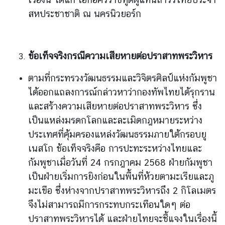
ดิ
ก
สหประชาชาติ ณ นครนิวยอร์ก
า
ร
ข้อเท็จจริงกรณีความเสียหายต่อปราสาทพระวิหาร
ช่
อ
ตามที่กระทรวงวัฒนธรรมและวิจิตรศิลป์แห่งกัมพูชา
ง
ได้ออกแถลงการณ์กล่าวหาว่ากองทัพไทยได้รุกราน
ท
า
และสร้างความเสียหายต่อปราสาทพระวิหาร ซึ่ง
ง
เป็นแหล่งมรดกโลกและละเมิดกฎหมายระหว่าง
ก
ประเทศที่คุ้มครองแหล่งวัฒนธรรมภายใต้กรอบยู
า
เนสโก ข้อเท็จจริงคือ การปะทะระหว่างไทยและ
ร
กัมพูชาเมื่อวันที่ 24 กรกฎาคม 2568 ฝ่ายกัมพูชา
แ
เป็นฝ่ายเริ่มการยิงก่อนในพื้นที่ห้วยตามะเรียและภู
ส
ด
มะเขือ ซึ่งห่างจากปราสาทพระวิหารถึง 2 กิโลเมตร
ง
จึงไม่สามารถมีการกระทบกระเทือนใดๆ ต่อ
ค
ปราสาทพระวิหารได้ และฝ่ายไทยจะชี้แจงในเรื่องนี้