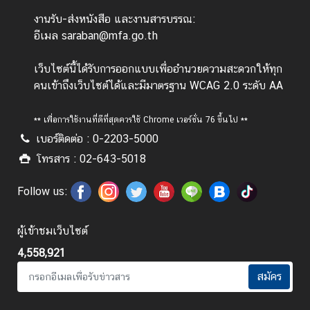
ย
ก
งานรับ-ส่งหนังสือ และงานสารบรรณ:
า
อีเมล saraban@mfa.go.th
ร
คุ้
เว็บไซต์นี้ได้รับการออกแบบเพื่ออำนวยความสะดวกให้ทุก
ม
คนเข้าถึงเว็บไซต์ได้และมีมาตรฐาน WCAG 2.0 ระดับ AA
ค
ร
** เพื่อการใช้งานที่ดีที่สุดควรใช้ Chrome เวอร์ชั่น 76 ขึ้นไป **
อ
เบอร์ติดต่อ : 0-2203-5000
ง
โทรสาร : 02-643-5018
ข้
อ
Follow us:
มู
ล
ผู้เข้าชมเว็บไซต์
ส่
ว
4,558,921
น
สมัคร
บุ
ค