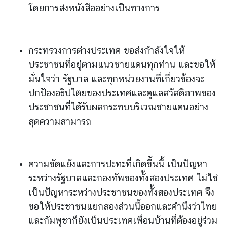
ว
โดยการส่งหนังสืออย่างเป็นทางการ
า
ม
คิ
ด
กระทรวงการต่างประเทศ ขอส่งกำลังใจให้
เ
ประชาชนที่อยู่ตามแนวชายแดนทุกท่าน และขอให้
ห็
มั่นใจว่า รัฐบาล และทุกหน่วยงานที่เกี่ยวข้องจะ
น
ปกป้องอธิปไตยของประเทศและดูแลสวัสดิภาพของ
ศู
ประชาชนที่ได้รับผลกระทบบริเวณชายแดนอย่าง
น
สุดความสามารถ
ย์
ป
ฏิ
ความขัดแย้งและการปะทะที่เกิดขึ้นนี้ เป็นปัญหา
บั
ระหว่างรัฐบาลและกองทัพของทั้งสองประเทศ ไม่ใช่
ติ
ก
เป็นปัญหาระหว่างประชาชนของทั้งสองประเทศ จึง
า
ขอให้ประชาชนแยกสองส่วนนี้ออกและคำนึงว่าไทย
ร
และกัมพูชาก็ยังเป็นประเทศเพื่อนบ้านที่ต้องอยู่ร่วม