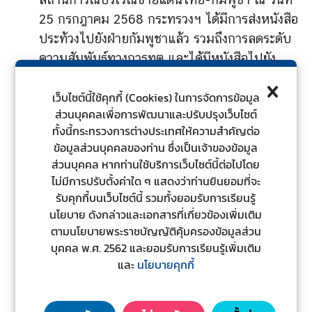
ป
25 กรกฎาคม 2568 กระทรวงฯ ได้มีการส่งหนังสือ
ร
ประท้วงไปยังฝ่ายกัมพูชาแล้ว รวมถึงการลดระดับ
ะ
ความสัมพันธ์ทางการทูต และได้มีหนังสือไปยัง
ก
เลขาธิการสหประชาชาติอีกด้วย
า
เว็บไซต์นี้ใช้คุกกี้ (Cookies) ในการจัดการข้อมูล
ศ
ส่วนบุคคลเพื่อการพัฒนาและปรับปรุงเว็บไซต์
แ
ทั้งนี้กระทรวงการต่างประเทศให้ความสำคัญต่อ
ล
นอกจากนี้ เอกอัครราชทูต ผู้แทนถาวรไทย ประจำ
ข้อมูลส่วนบุคคลของท่าน ซึ่งเป็นเจ้าของข้อมูล
ะ
สหประชาชาติ ณ นครนิวยอร์ก ได้เข้าพบ
ส่วนบุคคล หากท่านใช้บริการเว็บไซต์นี้ต่อไปโดย
อื่
เอกอัครราชทูต ผู้แทนถาวรปากีสถาน ณ นคร
ไม่มีการปรับตั้งค่าใด ๆ แสดงว่าท่านยินยอมที่จะ
น
นิวยอร์ก ในฐานะประธานคณะมนตรีความมั่นคง
รับคุกกี้บนเว็บไซต์นี้ รวมทั้งยอมรับการเรียนรู้
ๆ
แห่งสหประชาชาติ (UNSC) ประจำเดือนกรกฎาคม
นโยบาย ดังกล่าวและเอกสารที่เกี่ยวข้องเพิ่มเติม
ตามนโยบายพระราชบัญญัติคุ้มครองข้อมูลส่วน
2568 เพื่อยื่นหนังสือชี้แจงเหตุการณ์การใช้กำลัง
T
บุคคล พ.ศ. 2562 และยอมรับการเรียนรู้เพิ่มเติม
ทางทหารที่เริ่มโดยฝ่ายกัมพูชา รวมถึงการละเมิด
h
และ
นโยบายคุกกี้
พันธกรณีระหว่างประเทศที่เกี่ยวข้อง รวมถึงขอให้
a
เวียนหนังสือดังกล่าวของไทยเป็นเอกสารของ
i
UNSC เพื่อให้ประเทศสมาชิก UNSC ได้รับทราบ