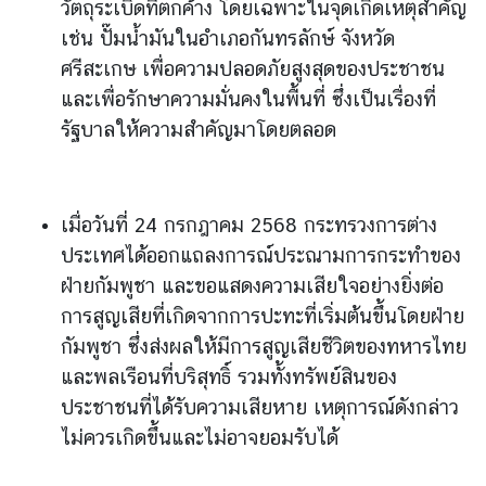
วัตถุระเบิดที่ตกค้าง โดยเฉพาะในจุดเกิดเหตุสำคัญ
ร
เช่น ปั๊มน้ำมันในอำเภอกันทรลักษ์ จังหวัด
ต่
ศรีสะเกษ เพื่อความปลอดภัยสูงสุดของประชาชน
า
ง
และเพื่อรักษาความมั่นคงในพื้นที่ ซึ่งเป็นเรื่องที่
ป
รัฐบาลให้ความสำคัญมาโดยตลอด
ร
ะ
เ
เมื่อวันที่ 24 กรกฎาคม 2568 กระทรวงการต่าง
ท
ศ
ประเทศได้ออกแถลงการณ์ประณามการกระทำของ
ฝ่ายกัมพูชา และขอแสดงความเสียใจอย่างยิ่งต่อ
การสูญเสียที่เกิดจากการปะทะที่เริ่มต้นขึ้นโดยฝ่าย
บ
กัมพูชา ซึ่งส่งผลให้มีการสูญเสียชีวิตของทหารไทย
ริ
ก
และพลเรือนที่บริสุทธิ์ รวมทั้งทรัพย์สินของ
า
ประชาชนที่ได้รับความเสียหาย เหตุการณ์ดังกล่าว
ร
ไม่ควรเกิดขึ้นและไม่อาจยอมรับได้
ป
ร