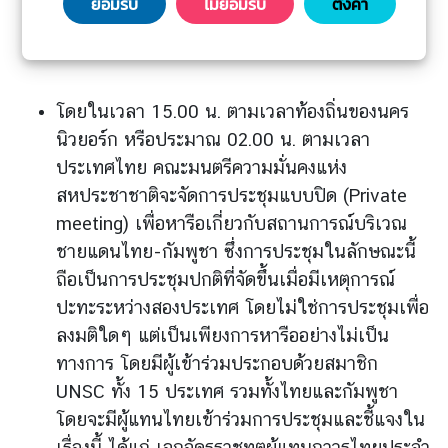
l
ยอมรับ
ไม่ยอมรับ
ตั้งค่า
a
อย่างเป็นทางการ
n
d
N
โดยในเวลา 15.00 น. ตามเวลาท้องถิ่นของนคร
o
นิวยอร์ก หรือประมาณ 02.00 น. ตามเวลา
w
ประเทศไทย คณะมนตรีความมั่นคงแห่ง
ส
สหประชาชาติจะจัดการประชุมแบบปิด (Private
โ
meeting) เพื่อหารือเกี่ยวกับสถานการณ์บริเวณ
ม
ชายแดนไทย-กัมพูชา ซึ่งการประชุมในลักษณะนี้
ส
ถือเป็นการประชุมปกติที่จัดขึ้นเมื่อมีเหตุการณ์
ร
แ
ปะทะระหว่างสองประเทศ โดยไม่ใช่การประชุมเพื่อ
ล
ลงมติใดๆ แต่เป็นเพียงการหารืออย่างไม่เป็น
ะ
ทางการ โดยมีผู้เข้าร่วมประกอบด้วยสมาชิก
ส
UNSC ทั้ง 15 ประเทศ รวมทั้งไทยและกัมพูชา
วั
โดยจะมีผู้แทนไทยเข้าร่วมการประชุมและชี้แจงใน
ส
เรื่องนี้ ได้แก่ เอกอัครราชทูตผู้แทนถาวรไทยประจำ