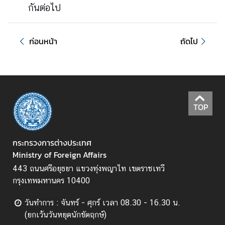
ต่
กันต่อไป
อ
ต้
า
ก่อนหน้า
ถัดไป
น
ก
า
ร
ทุ
TOP
จ
ริ
ต
กระทรวงการต่างประเทศ
Ministry of Foreign Affairs
น
443 ถนนศรีอยุธยา แขวงทุ่งพญาไท เขตราชเทวี
โ
กรุงเทพมหานคร 10400
ย
บ
วันทำการ : จันทร์ - ศุกร์ เวลา 08.30 - 16.30 น.
า
(ยกเว้นวันหยุดนักขัตฤกษ์)