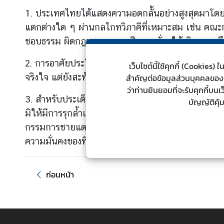
ต่
1. ประเทศไทยได้แสดงความอดกลั้นอย่างสูงสุดมาโดยต
า
แตกต่างใด ๆ ผ่านกลไกทวิภาคีที่เหมาะสม เช่น คณะ
ง
ชอบธรรม ผิดกฎหมาย และเป็นการยั่วยุให้เกิดความตึ
ป
ร
2. การอาศัยประโยชน์จากการให้ความช่วยเหลือชาวกั
เว็บไซต์นี้ใช้คุกกี้ (Cookie
ะ
จริงใจ แต่ยังสะท้อนถึงเจตนาร้ายที่แท้จริงของฝ่ายกัม
สำคัญต่อข้อมูลส่วนบุคคลของท่า
เ
ว่าท่านยินยอมที่จะรับคุกกี้บน
ท
3. สำหรับประเด็นที่เกี่ยวข้องกับการติดตั้งลวดห
บัญญัติคุ้
ศ
มิให้มีการรุกล้ำเพิ่มเติมจากฝ่ายกัมพูชา และป้อง
กรรมการชายแดนทั่วไป (GBC) สมัยวิสามัญ เมื่อวันที
น
ความมั่นคงของที่ตั้งทางทหารล้ำออกไปนอกเขตของฝ่
โ
ย
บ
ก่อนหน้า
า
ย
ก
า