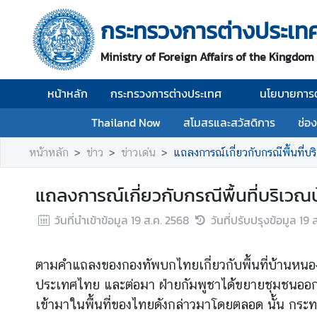
กระทรวงการต่างประเท
ห
Ministry of Foreign Affairs of the Kingdom
น้
า
หน้าหลัก
กระทรวงการต่างประเทศ
นโยบายการต
ห
ลั
Thailand Now
สโมสรและสวัสดิการ
ช่อ
ก
หน้าหลัก
ข่าว
ข่าวเด่น
แถลงการณ์เกี่ยวกับกรณีพื้นที่
ก
ร
แถลงการณ์เกี่ยวกับกรณีพื้นที่บริเว
ะ
ท
วันที่นำเข้าข้อมูล
19 ส.ค. 2568
วันที่ปรับปรุงข้อมูล
19 
ร
ว
ง
ตามคำแถลงของกองทัพบกไทยเกี่ยวกับพื้นที่บ้านหนองจา
ก
ประเทศไทย และต่อมา ฝ่ายกัมพูชาได้ขยายชุมชนออกไ
า
เข้ามาในพื้นที่ของไทยดังกล่าวมาโดยตลอด นั้น กร
ร