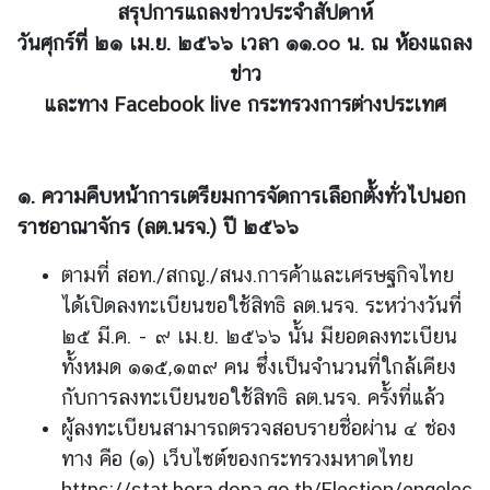
สรุปการแถลงข่าวประจำสัปดาห์
ต่
วันศุกร์ที่ ๒๑ เม
.
ย
.
๒๕๖๖ เวลา ๑๑
.
๐๐ น
.
ณ ห้องแถลง
า
ง
ข่าว
ป
และทาง
Facebook live
กระทรวงการต่างประเทศ
ร
ะ
เ
๑
.
ความคืบหน้าการเตรียมการจัดการเลือกตั้งทั่วไปนอก
ท
ราชอาณาจักร (ลต.นรจ.) ปี ๒๕๖๖
ศ
ตามที่ สอท./สกญ./สนง.การค้าและเศรษฐกิจไทย
น
ได้เปิดลงทะเบียนขอใช้สิทธิ ลต.นรจ. ระหว่างวันที่
โ
๒๕ มี.ค. - ๙ เม.ย. ๒๕๖๖ นั้น มียอดลงทะเบียน
ย
ทั้งหมด ๑๑๕,๑๓๙ คน ซึ่งเป็นจำนวนที่ใกล้เคียง
บ
กับการลงทะเบียนขอใช้สิทธิ ลต.นรจ. ครั้งที่แล้ว
า
ผู้ลงทะเบียนสามารถตรวจสอบรายชื่อผ่าน ๔ ช่อง
ย
ก
ทาง คือ (๑) เว็บไซต์ของกระทรวงมหาดไทย
า
https://stat.bora.dopa.go.th/Election/enqelec