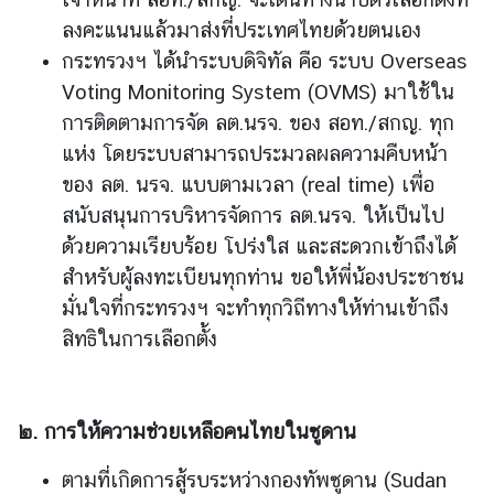
ไ
ลงคะแนนแล้วมาส่งที่ประเทศไทยด้วยตนเอง
ท
กระทรวงฯ ได้นำระบบดิจิทัล คือ ระบบ Overseas
ย
กั
Voting Monitoring System (OVMS) มาใช้ใน
บ
การติดตามการจัด ลต.นรจ. ของ สอท./สกญ. ทุก
อ
แห่ง โดยระบบสามารถประมวลผลความคืบหน้า
า
ของ ลต. นรจ. แบบตามเวลา (real time) เพื่อ
เ
สนับสนุนการบริหารจัดการ ลต.นรจ. ให้เป็นไป
ซี
ด้วยความเรียบร้อย โปร่งใส และสะดวกเข้าถึงได้
ย
น
สำหรับผู้ลงทะเบียนทุกท่าน ขอให้พี่น้องประชาชน
มั่นใจที่กระทรวงฯ จะทำทุกวิถีทางให้ท่านเข้าถึง
ศู
สิทธิในการเลือกตั้ง
น
ย์
ข่
า
๒
.
การให้ความช่วยเหลือคนไทยในซูดาน
ว
ตามที่เกิดการสู้รบระหว่างกองทัพซูดาน (Sudan