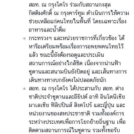
ดิ
สอท. ณ กรุงไคโร ร่วมกับสถานกงสุล
ก
กิตติมศักดิ์ ณ กรุงคาร์ทูม ดำเนินการให้ความ
า
ช่วยเหลือแก่คนไทยในพื้นที่ โดยเฉพาะเรื่อง
ร
อาหารและน้ำดื่ม
ช่
กระทรวงฯ และหน่วยราชการที่เกี่ยวข้อง ได้
อ
หารือเตรียมพร้อมเรื่องการอพยพคนไทยไว้
ง
แล้ว ขณะนี้ยังต้องรอดูและประเมิน
ท
า
สถานการณ์อย่างใกล้ชิด เนื่องจากน่านฟ้า
ง
ซูดานและสนามบินยังปิดอยู่ และเส้นทางการ
ก
เดินทางทางบกยังคงไม่ปลอดภัยนัก
า
สอท. ณ กรุงไคโร ได้ประสานกับ สอท. ต่าง
ร
ชาติประจำซูดานและอียิปต์ อาทิ อินโดนีเซีย
แ
มาเลเซีย ฟิลิปปินส์ สิงคโปร์ และญี่ปุ่น และ
ส
ด
หน่วยงานของสหประชาชาติ รวมทั้งองค์การ
ง
ระหว่างประเทศเพื่อการโยกย้ายถิ่นฐาน เพื่อ
ค
ติดตามสถานการณ์ในซูดาน รวมทั้งขอรับ