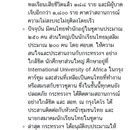
l
พลเรือนเสียชีวิตแล้ว ๑๘๘ ราย และมีผู้บาด
a
เจ็บอีกกว่า ๑,๘๐๐ ราย คาดว่าสถานการณ์
n
ความไม่สงบจะไม่ยุติลงโดยเร็ว
d
N
ปัจจุบัน มีคนไทยพำนักอยู่ในซูดานประมาณ
o
๒๕๐ คน ส่วนใหญ่เป็นนักเรียนไทยมุสลิม
w
ประมาณ ๒๐๐ คน โดย ศอบต. ให้ความ
สนใจและประสานงานกับกระทรวงฯ อย่าง
ส
โ
ใกล้ชิด นักศึกษาส่วนใหญ่ ศึกษาอยู่ที่
ม
International University of Africa ในกรุง
ส
คาร์ทูม และส่วนที่เหลือเป็นคนไทยที่ทำงาน
ร
หรือสมรสกับชาวซูดาน ซึ่งในชั้นนี้ทุกคนยัง
แ
ปลอดภัย กระทรวงฯ ได้ติดตามสถานการณ์
ล
อย่างใกล้ชิด และ สอท. ณ กรุงไคโร ได้
ะ
ส
ประสานติดต่อกับหัวหน้าชุมชนไทย และ
วั
นายกสมาคมนักเรียนไทยในซูดาน
ส
ล่าสุด กระทรวงฯ ได้อนุมัติงบประมาณให้