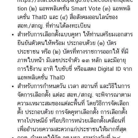
ร
tion
(๒) แอพพลิเคชั่น Smart Vote (๓) แอพพลิ
ต่
เคชั่น ThaID และ (๔) สื่อสังคมออนไลน์ของ
า
สอท./สกญ. ที่ท่านได้ลงทะเบียน
ง
สำหรับการเลือกตั้งแบบคูหา ให้ท่านเตรียมเอกสาร
ป
ร
ยืนยันตัวตนให้พร้อม ประกอบด้วย (๑) บัตร
ะ
ประชาชน หรือ (๒) บัตรที่ทางราชการออกให้ ที่มี
เ
ภาพใบหน้า มีเลขประจำตัว ๑๓ หลัก และมีอายุ
ท
การใช้งาน อาทิ ใบขับขี่ หรือแสดง Digital ID จาก
ศ
แอพพลิเคชั่น ThaID
สำหรับการกำหนดวัน เวลา สถานที่ และวิธีในการ
บ
จัดการเลือกตั้ง แต่ละ สอท./สกญ. จะพิจารณาตาม
ริ
ความเหมาะสมของแต่ละพื้นที่ โดยวิธีการจัดเลือก
ก
ตั้ง ประกอบด้วย การจัดคูหาเลือกตั้ง การเลือกตั้ง
า
ทางไปรษณีย์ หรือบริการหน่วยเลือกตั้งเคลื่อนที่
ร
ป
เพื่ออำนวยความสะดวกแก่ประชาชนให้มากที่สุด
ร
กกต. กำหนดให้จัด ลต.นรจ. ระหว่างวันที่ ๒๔