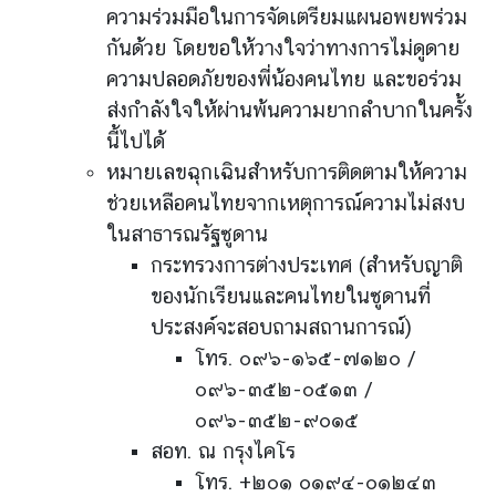
ว
ความร่วมมือในการจัดเตรียมแผนอพยพร่วม
า
กันด้วย โดยขอให้วางใจว่าทางการไม่ดูดาย
ม
ความปลอดภัยของพี่น้องคนไทย และขอร่วม
คิ
ด
ส่งกำลังใจให้ผ่านพ้นความยากลำบากในครั้ง
เ
นี้ไปได้
ห็
หมายเลขฉุกเฉินสำหรับการติดตามให้ความ
น
ช่วยเหลือคนไทยจากเหตุการณ์ความไม่สงบ
ศู
ในสาธารณรัฐซูดาน
น
กระทรวงการต่างประเทศ (สำหรับญาติ
ย์
ของนักเรียนและคนไทยในซูดานที่
ป
ประสงค์จะสอบถามสถานการณ์)
ฏิ
โทร. ๐๙๖-๑๖๕-๗๑๒๐ /
บั
๐๙๖-๓๕๒-๐๕๑๓ /
ติ
ก
๐๙๖-๓๕๒-๙๐๑๕
า
สอท. ณ กรุงไคโร
ร
โทร. +๒๐๑ ๐๑๙๔-๐๑๒๔๓