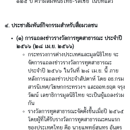
๑๒๕ ปี ความสัมพันธ์ไทย-รัสเซีย ในปีที่แล้ว
ค
ล
๔. ประชาสัมพันธ์กิจกรรมสำหรับสื่อมวลชน
(
๑
)
การแถลงข่าวรางวัลการทูตสาธารณะ ประจำปี
๒๕๖๖
(
๒๘ เม
.
ย
.
๒๕๖๖
)
กระทรวงการต่างประเทศและมูลนิธิไทย จะ
จัดการแถลงข่าวรางวัลการทูตสาธารณะ
ประจำปี ๒๕๖๖ ในวันที่ ๒๘ เม.ย. นี้ ภาย
หลังการแถลงข่าวประจำสัปดาห์ โดย อธ.กรม
สารนิเทศ/โฆษกกระทรวงฯ และออท.ธฤต จรุง
วัฒน์ เลขาธิการมูลนิธิไทย จะเป็นผู้แถลงร่วม
กัน
รางวัลการทูตสาธารณะจัดตั้งขึ้นเมื่อปี ๒๕๖๕
โดยผู้ที่ได้รับรางวัลการทูตสาธารณะคนแรก
ของประเทศไทย คือ นายแพทย์สุนทร อันตร