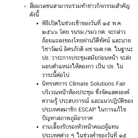
สื่อมวลชนสามารถร่วมทำข่าวกิจกรรมสำคัญ
ดังนี้
พิธีเปิดในช่วงเช้าของวันที่ ๑๕ พ.ค.
๒๕๖๖ โดย รนรม./รมว.กต. จะกล่าว
ถ้อยแถลงของไทยผ่านวีดิีทัศน์ และนาย
วิชาวัฒน์ อิศรภักดี ผช.รมต.กต. ในฐานะ
ปธ. วาระการประชุมสมัยก่อนหน้า จะส่ง
มอบตำแหน่งให้ตองกา เป็น ปธ. ใน
วาระนี้ต่อไป
นิทรรศการ Climate Solutions Fair
บริเวณหน้าห้องประชุม ซึ่งจัดแสดงองค์
ความรู้ ประสบการณ์ และแนวปฏิบัติของ
ประเทศสมาชิก ESCAP ในการแก้ไข
ปัญหาสภาพภูมิอากาศ
งานเลี้ยงรับรองหัวหน้าคณะผู้แทน
ประเทศต่าง ๆ ในช่วงค่ำของวันที่ ๑๕