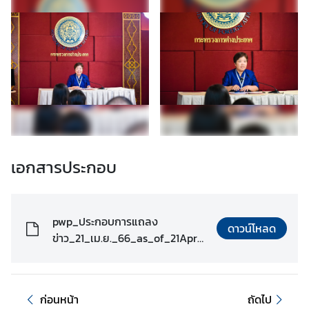
เอกสารประกอบ
pwp_ประกอบการแถลง
ดาวน์โหลด
ข่าว_21_เม.ย._66_as_of_21Apr2
3_10.45.pdf
ก่อนหน้า
ถัดไป