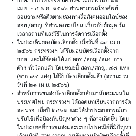
ะ
เม.ย. - ๕ พ.ค. ๒๕๖๖ ท่านสามารถโทรศัพท์
ช
สอบถามหรือติดตามช่องทางสื่อสังคมออนไลน์ของ
า
สอท./สกญ. ที่ท่านลงทะเบียน เกี่ยวกับข้อมูล วัน
ช
เวลาสถานที่และวิธีในการจัดการเลือกตั้ง
น
ในประเด็นของบัตรเลือกตั้ง เมื่อวันที่ ๑๔ เม.ย.
๒๕๖๖ กระทรวงฯ ได้รับมอบบัตรเลือกตั้งจาก
ข้
กกต. และได้จัดส่งให้แก่ สอท./สกญ./สนง. การ
อ
ค้าฯ ทั่วโลกแล้ว โดยขณะนี้ สอท./สกญ. ๘๘ แห่ง
มู
ล
(จาก ๙๔ แห่ง) ได้รับบัตรเลือกตั้งแล้ว (สถานะ ณ
ป
วันที่ ๒๑ เม.ย. ๒๕๖๖)
ร
สำหรับการขนส่งบัตรเลือกตั้งกลับมานับคะแนนใน
ะ
ประเทศไทย กระทรวงฯ ได้ถอดบทเรียนจากการจัด
เ
ลต.นรจ. เมื่อปี ๒๕๖๒ และได้นำประสบการณ์มา
ท
ปรับใช้เพื่อป้องกันปัญหาต่าง ๆ ที่อาจเกิดขึ้น โดย
ศ
ในประเทศที่การขนส่งและระบบไปรษณีย์ที่มีปัญหา
เจ้าหน้าที่ สอท./สกญ. จะเดินทางนำบัตรเลือกตั้งที่