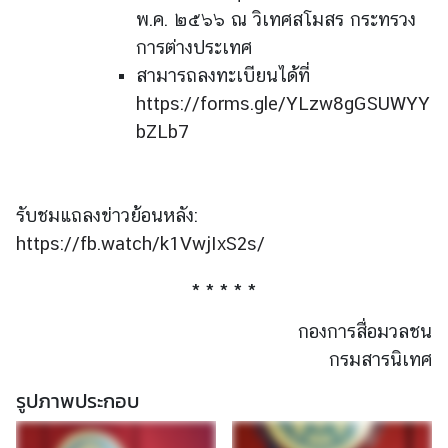
พ.ค. ๒๕๖๖ ณ วิเทศสโมสร กระทรวง
การต่างประเทศ
สามารถลงทะเบียนได้ที่
https://forms.gle/YLzw8gGSUWYY
bZLb7
รับชมแถลงข่าวย้อนหลัง:
https://fb.watch/k1VwjIxS2s/
* * * * *
กองการสื่อมวลชน
กรมสารนิเทศ
รูปภาพประกอบ