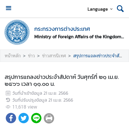
Language
ห
น้
กระทรวงการต่างประเทศ
า
Ministry of Foreign Affairs of the Kingdom of Thailand
ห
ลั
ก
หน้าหลัก
ข่าว
ข่าวสารนิเทศ
สรุปการแถลงข่าวประจำสัปดาห์ วันศุกร์ที่ ๒๑ เม.ย. ๒๕๖๖ เวลา ๑๑.๐๐ น.
ก
ร
สรุปการแถลงข่าวประจำสัปดาห์ วันศุกร์ที่ ๒๑ เม.ย.
ะ
๒๕๖๖ เวลา ๑๑.๐๐ น.
ท
วันที่นำเข้าข้อมูล
21 เม.ย. 2566
ร
วันที่ปรับปรุงข้อมูล
21 เม.ย. 2566
ว
ง
11,618
view
ก
า
ร