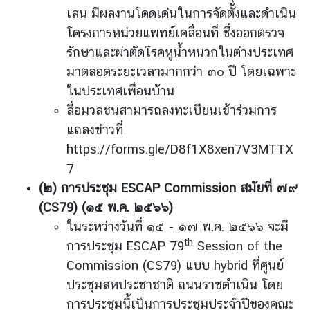
เสน มีผลงานโดดเด่นในการจัดตั้งและดำเนิน
โครงการหน่วยแพทย์เคลื่อนที่ ซึ่งออกตรวจ
รักษาและผ่าตัดโรคหูน้ำหนวกในต่างประเทศ
มาตลอดระยะเวลามากกว่า ๓๐ ปี โดยเฉพาะ
ในประเทศเพื่อนบ้าน
สื่อมวลชนสามารถลงทะเบียนเข้าร่วมการ
แถลงข่าวที่
https://forms.gle/D8f1X8xen7V3MTTX
7
(
๒
)
การประชุม
ESCAP Commission
สมัยที่ ๗๙
(CS79) (
๑๕ พ
.
ค
.
๒๕๖๖
)
ในระหว่างวันที่ ๑๕ - ๑๗ พ.ค. ๒๕๖๖ จะมี
th
การประชุม ESCAP 79
Session of the
Commission (CS79) แบบ hybrid ที่ศูนย์
ประชุมสหประชาชาติ ถนนราชดำเนิน โดย
การประชุมนี้เป็นการประชุมประจำปีของคณะ