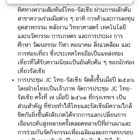
ย
การประชุมครั้งนี้มีวัตถุประสงค์เพื่อทบทวน กำหนด
ก
ทิศทางความสัมพันธ์ไทย-รัสเซีย ผ่านการผลักดัน
า
สาขาความร่วมมือต่าง ๆ อาทิ การค้าและการลงทุน
ร
อุตสาหกรรม พลังงาน วิทยาศาสตร์ เทคโนโลยี
คุ้
และนวัตกรรม การเกษตร และการประมง การ
ม
ศึกษา วัฒนธรรม กีฬา คมนาคม สิ่งแวดล้อม และ
ค
ร
การท่องเที่ยว ซึ่งประเทศไทยถือเป็นแหล่งท่อง
อ
เที่ยวที่ได้รับความนิยมเป็นอันดับต้น ๆ ของนักท่อง
ง
เที่ยวรัสเซีย
ข้
การประชุม JC ไทย-รัสเซีย จัดตั้งขึ้นเมื่อปี ๒๕๓๖
อ
โดยฝ่ายไทยเป็นเจ้าภาพ จัดการประชุม JC ไทย-
มู
รัสเซีย ครั้งที่ ๗ เมื่อปี ๒๕๖๑ ที่กรุงเทพฯ เป็น
ล
ส่
ส่วนสำคัญ ที่ช่วยทำให้ไทยและรัสเซียมีความใกล้
ว
ชิดกันยิ่งขึ้นดังสังเกตได้จากการแลกเปลี่ยนการ
น
เยือนระดับสูงหลายครั้งตลอดหลายปีที่ผ่านมาและ
บุ
การร่วมกันจัดกิจกรรมเพื่อเฉลิมฉลองการครบรอบ
ค