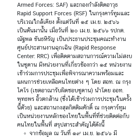
Armed Forces: SAF) และกองกำลังติดอาวุธ
ป
Rapid Support Forces (RSF) ในกรุงคาร์ทูมและ
ร
บริเวณใกล้เคียง ตั้งแต่วันที่ ๑๕ เม.ย. ๒๕๖๖
ะ
ก
เป็นต้นมานั้น เมื่อวันที่ ๒๐ เม.ย. ๒๕๖๖ รปกต.
า
ณัฐพล ขันธหิรัญ เป็นประธานประชุมคณะทำงาน
ศ
ศูนย์ประสานงานฉุกเฉิน (Rapid Response
แ
Center: RRC) เพื่อติดตามสถานการณ์ความไม่สงบ
ล
ในซูดาน มีหน่วยงานที่เกี่ยวข้องกว่า ๑๕ หน่วยงาน
ะ
เข้าร่วมการประชุมเพื่อพิจารณาความพร้อมและ
อื่
น
แผนการช่วยเหลือคนไทยต่าง ๆ โดย สอท. ณ กรุง
ๆ
ไคโร (เขตอาณารับผิดชอบซูดาน) นำโดย ออท.
พุทธพร อิ้วตกส้าน (ซึ่งได้เข้าร่วมการประชุมในครั้ง
นี้ด้วย) และสถานกงสุลกิตติมศักดิ์ ณ กรุงคาร์ทูม
T
h
เป็นหน่วยงานหลักของไทยในพื้นที่ที่ช่วยติดต่อกับ
a
คนไทยในพื้นที่ สรุปสาระสำคัญได้ดังนี้
i
จากข้อมูล ณ วันที่ ๑๙ เม.ย. ๒๕๖๖ มี