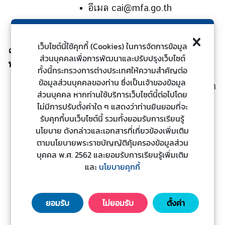
ต่
อีเมล cai@mfa.go.th
อ
ต้
า
เว็บไซต์นี้ใช้คุกกี้ (Cookies) ในการจัดการข้อมูล
๓
.
การประชุมคณะกรรมาธิการร่วมว่าด้วยความร่วมมือ
น
ส่วนบุคคลเพื่อการพัฒนาและปรับปรุงเว็บไซต์
ก
ทวิภาคีไทย
-
รัสเซีย ครั้งที่ ๘
ทั้งนี้กระทรวงการต่างประเทศให้ความสำคัญต่อ
า
ข้อมูลส่วนบุคคลของท่าน ซึ่งเป็นเจ้าของข้อมูล
ร
กระทรวงฯ จะจัดการประชุมคณะกรรมาธิการร่วมว่า
ส่วนบุคคล หากท่านใช้บริการเว็บไซต์นี้ต่อไปโดย
ทุ
ด้วยความร่วมมือทวิภาคีไทย-รัสเซีย (Joint Thai-
ไม่มีการปรับตั้งค่าใด ๆ แสดงว่าท่านยินยอมที่จะ
จ
Russian Commission on Bilateral
รับคุกกี้บนเว็บไซต์นี้ รวมทั้งยอมรับการเรียนรู้
ริ
Cooperation: JC) ครั้งที่ ๘ ระหว่างวันที่ ๒๖ -
นโยบาย ดังกล่าวและเอกสารที่เกี่ยวข้องเพิ่มเติม
ต
๒๗ เม.ย. ๒๕๖๖ โดยมีนายดอน ปรมัตถ์วินัย
ตามนโยบายพระราชบัญญัติคุ้มครองข้อมูลส่วน
บุคคล พ.ศ. 2562 และยอมรับการเรียนรู้เพิ่มเติม
รนรม./รมว.กต. เป็นประธานร่วมฝ่ายไทย และนา
น
และ
นโยบายคุกกี้
ยอะเล็กเซย์
โ
เซคุนคอฟ (Aleksey Chekunkov) รมว.กระทรวง
ย
การพัฒนาภูมิภาค ตะวันออกไกลและอาร์กติก เป็น
บ
ยอมรับ
ไม่ยอมรับ
ตั้งค่า
ประธานร่วมฝ่ายรัสเซีย
า