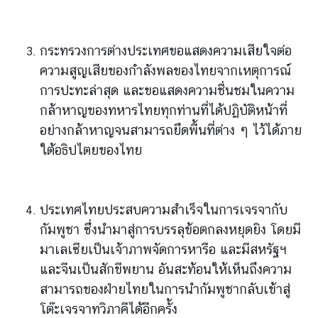
ะ
ช
า
กระทรวงการต่างประเทศขอแสดงความเสียใจต่อ
ช
ความสูญเสียของกำลังพลของไทยจากเหตุการณ์
น
การปะทะล่าสุด และขอแสดงความชื่นชมในความ
กล้าหาญของทหารไทยทุกท่านที่ได้ปฏิบัติหน้าที่
ข้
อย่างกล้าหาญจนสามารถยึดพื้นที่ต่าง ๆ ไว้ได้ภาย
อ
ใต้อธิปไตยของไทย
มู
ล
ป
ประเทศไทยประสบความสำเร็จในการเจรจากับ
ร
ะ
กัมพูชา ซึ่งนำมาสู่การบรรลุข้อตกลงหยุดยิง โดยมี
เ
มาเลเซียเป็นเจ้าภาพจัดการหารือ และมีสหรัฐฯ
ท
และจีนเป็นสักขีพยาน อันสะท้อนให้เห็นถึงความ
ศ
สามารถของฝ่ายไทยในการนำกัมพูชากลับเข้าสู่
โต๊ะเจรจาทวิภาคีได้อีกครั้ง