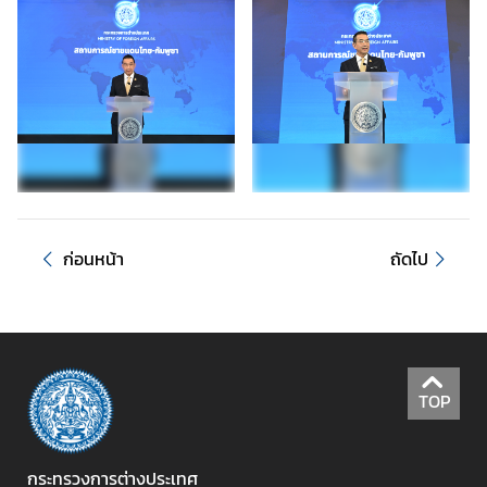
ดิ
ก
า
ร
ช่
อ
ง
ท
า
ง
ก่อนหน้า
ถัดไป
ก
า
ร
แ
ส
TOP
ด
ง
ค
กระทรวงการต่างประเทศ