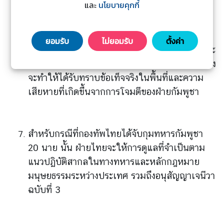
และ
นโยบายคุกกี้
ป
ในวันพรุ่งนี้ (1 สิงหาคม 2568) จะมีการนำคณะผู้
ร
ช่วยทูตฝ่ายทหารต่างประเทศประจำประเทศไทย
ะ
ยอมรับ
ไม่ยอมรับ
ตั้งค่า
ก
และสื่อทั้งไทยต่างประเทศ ลงพื้นที่สังเกตการณ์และ
า
ประเมินผลกระทบจากการปะทะบริเวณชายแดน ซึ่ง
ศ
จะทำให้ได้รับทราบข้อเท็จจริงในพื้นที่และความ
แ
เสียหายที่เกิดขึ้นจากการโจมตีของฝ่ายกัมพูชา
ล
ะ
อื่
น
สำหรับกรณีที่กองทัพไทยได้จับกุมทหารกัมพูชา
ๆ
20 นาย นั้น ฝ่ายไทยจะให้การดูแลที่จำเป็นตาม
แนวปฏิบัติสากลในทางทหารและหลักกฎหมาย
มนุษยธรรมระหว่างประเทศ รวมถึงอนุสัญญาเจนีวา
T
h
ฉบับที่ 3
a
i