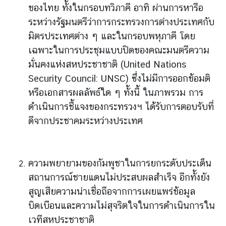
ของไทย ทั้งในกรอบทวิภาคี อาทิ ผ่านการหารือ
ร
ต่
ระหว่างรัฐมนตรีว่าการกระทรวงการต่างประเทศกับ
า
มิตรประเทศต่าง ๆ และในกรอบพหุภาคี โดย
ง
เฉพาะในการประชุมแบบปิดของคณะมนตรีความ
ป
มั่นคงแห่งสหประชาชาติ (United Nations
ร
Security Council: UNSC) ซึ่งไม่มีการออกข้อมติ
ะ
หรือเอกสารผลลัพธ์ใด ๆ ทั้งนี้ ในภาพรวม การ
เ
ท
ดำเนินการชี้แจงของกระทรวงฯ ได้รับการตอบรับที่
ศ
ดีจากประชาคมระหว่างประเทศ
บ
ริ
ความพยายามของกัมพูชาในการยกระดับประเด็น
ก
สถานการณ์ชายแดนไม่ประสบผลสำเร็จ อีกทั้งยัง
า
สูญเสียความน่าเชื่อถือจากการเผยแพร่ข้อมูล
ร
บิดเบือนและความไม่สุจริตใจในการดำเนินการใน
ป
เวทีสหประชาชาติ
ร