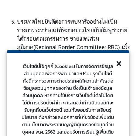
ไ
ท
ย
ประเทศไทยยินดีต่อการพบหารืออย่างไม่เป็น
กั
ทางการระหว่างแม่ทัพภาคของไทยกับกัมพูชาภาย
บ
ใต้กรอบคณะกรรมการ ชายแดนส่วน
อ
า
ภูมิภาค(Regional Border Committee: RBC) เมื่อ
เ
วันที่ 29 กรกฎาคม 2568 และหวังว่า การประชุม
ซี
คณะกรรมการชายแดนทั่วไป (General Border
เว็บไซต์นี้ใช้คุกกี้ (Cookies) ในการจัดการข้อมูล
ย
Committee: GBC) จะมีส่วนช่วยคลี่คลาย
ส่วนบุคคลเพื่อการพัฒนาและปรับปรุงเว็บไซต์
น
ทั้งนี้กระทรวงการต่างประเทศให้ความสำคัญต่อ
สถานการณ์ความตึงเครียดในปัจจุบัน นอกจากนี้
ข้อมูลส่วนบุคคลของท่าน ซึ่งเป็นเจ้าของข้อมูล
ศู
ประเทศไทยตั้งใจที่จะเห็นฝ่ายกัมพูชาเข้าร่วมการ
ส่วนบุคคล หากท่านใช้บริการเว็บไซต์นี้ต่อไปโดย
น
ประชุมคณะกรรมมาธิการเขตแดนร่วม (Joint
ไม่มีการปรับตั้งค่าใด ๆ แสดงว่าท่านยินยอมที่จะ
ย์
Boundary Commission: JBC) ที่ฝ่ายไทยจะเป็น
รับคุกกี้บนเว็บไซต์นี้ รวมทั้งยอมรับการเรียนรู้
ข่
เจ้าภาพในเดือนกันยายน ศกนี้ ตามที่กัมพูชาได้
นโยบาย ดังกล่าวและเอกสารที่เกี่ยวข้องเพิ่มเติม
า
ตอบรับเข้าร่วมการประชุมนี้แล้ว
ตามนโยบายพระราชบัญญัติคุ้มครองข้อมูลส่วน
ว
บุคคล พ.ศ. 2562 และยอมรับการเรียนรู้เพิ่มเติม