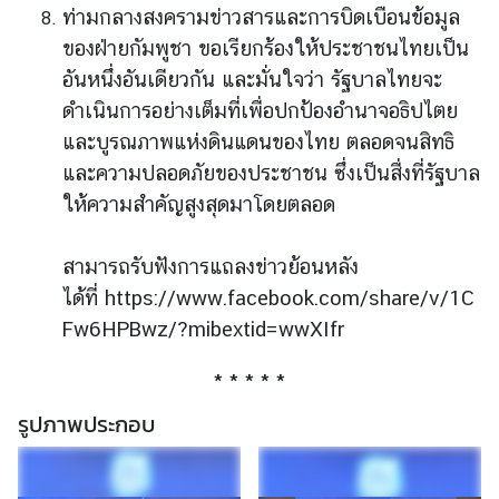
l
ท่ามกลางสงครามข่าวสารและการบิดเบือนข้อมูล
a
ของฝ่ายกัมพูชา ขอเรียกร้องให้ประชาชนไทยเป็น
n
อันหนึ่งอันเดียวกัน และมั่นใจว่า รัฐบาลไทยจะ
d
N
ดำเนินการอย่างเต็มที่เพื่อปกป้องอำนาจอธิปไตย
o
และบูรณภาพแห่งดินแดนของไทย ตลอดจนสิทธิ
w
และความปลอดภัยของประชาชน ซึ่งเป็นสื่งที่รัฐบาล
ให้ความสำคัญสูงสุดมาโดยตลอด
ส
โ
ม
สามารถรับฟังการแถลงข่าวย้อนหลัง
ส
ได้ที่ https://www.facebook.com/share/v/1C
ร
Fw6HPBwz/?mibextid=wwXIfr
แ
ล
* * * * *
ะ
รูปภาพประกอบ
ส
วั
ส