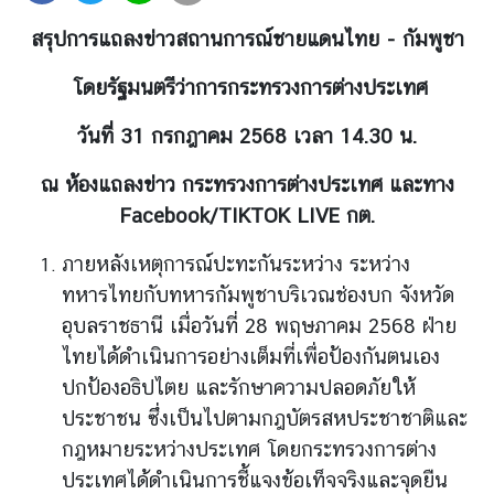
ต่
สรุปการแถลงข่าวสถานการณ์ชายแดนไทย - กัมพูชา
า
ง
โดยรัฐมนตรีว่าการกระทรวงการต่างประเทศ
ป
ร
วันที่ 31 กรกฎาคม 2568 เวลา 14.30 น.
ะ
เ
ณ ห้องแถลงข่าว กระทรวงการต่างประเทศ และทาง
ท
Facebook/TIKTOK LIVE กต.
ศ
ภายหลังเหตุการณ์ปะทะกันระหว่าง ระหว่าง
ทหารไทยกับทหารกัมพูชาบริเวณช่องบก จังหวัด
น
อุบลราชธานี เมื่อวันที่ 28 พฤษภาคม 2568 ฝ่าย
โ
ย
ไทยได้ดำเนินการอย่างเต็มที่เพื่อป้องกันตนเอง
บ
ปกป้องอธิปไตย และรักษาความปลอดภัยให้
า
ประชาชน ซึ่งเป็นไปตามกฎบัตรสหประชาชาติและ
ย
กฎหมายระหว่างประเทศ โดยกระทรวงการต่าง
ก
ประเทศได้ดำเนินการชี้แจงข้อเท็จจริงและจุดยืน
า