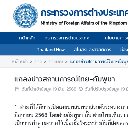
กระทรวงการต่างประเท
ห
Ministry of Foreign Affairs of the Kingdom
น้
า
หน้าหลัก
กระทรวงการต่างประเทศ
นโยบายการต
ห
ลั
Thailand Now
สโมสรและสวัสดิการ
ช่อ
ก
หน้าหลัก
ข่าว
ข่าวเด่น
แถลงข่าวสถานการณ์ไทย-กัมพู
ก
ร
แถลงข่าวสถานการณ์ไทย-กัมพูชา
ะ
ท
วันที่นำเข้าข้อมูล
19 มิ.ย. 2568
วันที่ปรับปรุงข้อมูล
19 ม
ร
ว
ง
1. ตามที่ได้มีการเปิดเผยบทสนทนาส่วนตัวระหว่างนา
ก
มิถุนายน 2568 โดยฝ่ายกัมพูชา นั้น ฝ่ายไทยเห็นว่า
า
เป็นการทำลายความไว้เนื้อเชื่อใจระหว่างกันที่ส่ง
ร