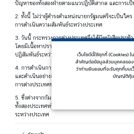
ปัญหาของทั้งสองฝ่ายตามแนวปฏิบัติสากล และการเป็นเพ
ต่
า
2. ทั้งนี้ ไม่ว่าผู้ดำรงตำแหน่งนายกรัฐมนตรีจะเป็น
ง
การดำเนินความสัมพันธ์ระหว่างประเทศ
ป
ร
3. วันนี้ กระทรวงการต่างประเทศจึงได้มีหนังสือประ
ะ
โดยมีเนื้อหาปรากฏอยู่บนจอและที่จะเปิดเผยต่อสาธารณ
เ
เว็บไซต์นี้ใช้คุกกี้ (Cookie
ปฏิสัมพันธ์ระหว่างรัฐ และเป็นการทำลายความไว้เนื้อเ
ท
สำคัญต่อข้อมูลส่วนบุคคลของท่า
ศ
4. การดำเนินการของฝ่ายไทยซึ่งรวมถึงการตอบโต้ดัง
ว่าท่านยินยอมที่จะรับคุกกี้บน
บัญญัติคุ้
และดำเนินอย่างเป็นทางการ ทั้งนี้ รัฐบาลไทยโดยกระ
น
การต่างประเทศขอย้ำอีกครั้งว่า เรื่องนี้เป็นการดำเน
โ
ย
5. ซึ่งต่างจากกัมพูชาที่ใช้การสื่อสารผ่านสื่อสัง
บ
ทั้งสองประเทศหรือของประเทศอื่น ซึ่งแสดงถึงการไม่
า
ระหว่างประเทศ
ย
ก
า