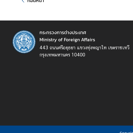
ก่อนหน้า
ร
ต่
า
ง
กระทรวงการต่างประเทศ
ป
Ministry of Foreign Affairs
ร
443 ถนนศรีอยุธยา แขวงทุ่งพญาไท เขตราชเทวี
ะ
กรุงเทพมหานคร 10400
เ
ท
ศ
บ
ริ
ก
า
ร
ป
ร