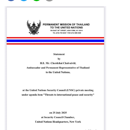
ต่
า
ง
ป
ร
ะ
เ
ท
ศ
น
โ
ย
บ
า
ย
ก
า