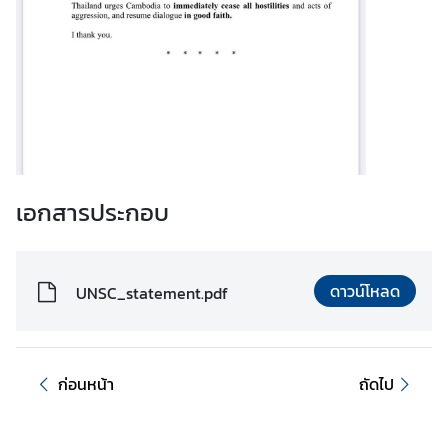
l
a
n
d
N
o
w
ส
เอกสารประกอบ
โ
ม
ส
ร
ดาวน์โหลด
UNSC_statement.pdf
แ
ล
ะ
ส
ก่อนหน้า
ถัดไป
วั
ส