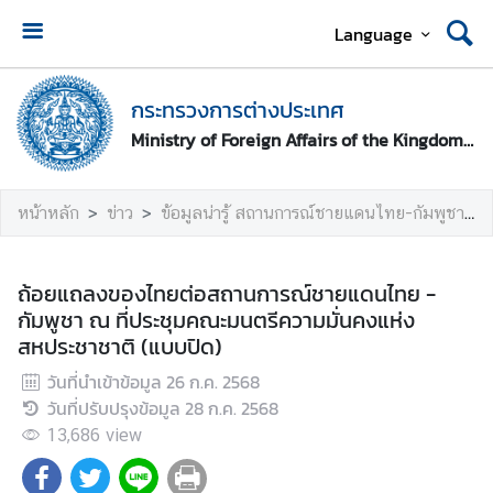
Language
ห
น้
กระทรวงการต่างประเทศ
า
Ministry of Foreign Affairs of the Kingdom of Thailand
ห
ลั
ก
หน้าหลัก
ข่าว
ข้อมูลน่ารู้ สถานการณ์ชายแดนไทย-กัมพูชา
ก
ร
ถ้อยแถลงของไทยต่อสถานการณ์ชายแดนไทย -
ะ
กัมพูชา ณ ที่ประชุมคณะมนตรีความมั่นคงแห่ง
ท
สหประชาชาติ (แบบปิด)
ร
วันที่นำเข้าข้อมูล
26 ก.ค. 2568
ว
วันที่ปรับปรุงข้อมูล
28 ก.ค. 2568
ง
ก
13,686
view
า
ร