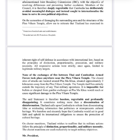
ป
ร
ะ
ก
า
ศ
แ
ล
ะ
อื่
น
ๆ
T
h
a
i