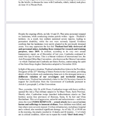
ะ
ช
า
ช
น
ข้
อ
มู
ล
ป
ร
ะ
เ
ท
ศ