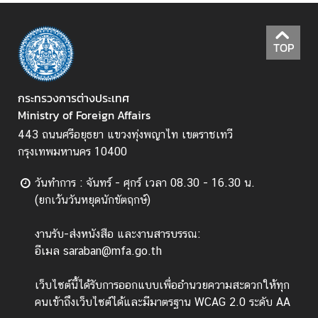
ดิ
ก
า
TOP
ร
ช่
กระทรวงการต่างประเทศ
อ
Ministry of Foreign Affairs
ง
ท
443 ถนนศรีอยุธยา แขวงทุ่งพญาไท เขตราชเทวี
า
กรุงเทพมหานคร 10400
ง
ก
วันทำการ : จันทร์ - ศุกร์ เวลา 08.30 - 16.30 น.
า
(ยกเว้นวันหยุดนักขัตฤกษ์)
ร
แ
งานรับ-ส่งหนังสือ และงานสารบรรณ:
ส
อีเมล saraban@mfa.go.th
ด
ง
เว็บไซต์นี้ได้รับการออกแบบเพื่ออำนวยความสะดวกให้ทุก
ค
คนเข้าถึงเว็บไซต์ได้และมีมาตรฐาน WCAG 2.0 ระดับ AA