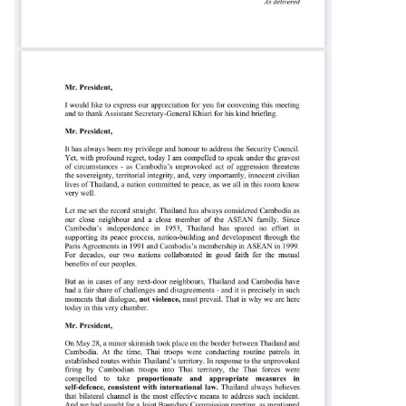
ร
ต่
า
ง
ป
ร
ะ
เ
ท
ศ
บ
ริ
ก
า
ร
ป
ร