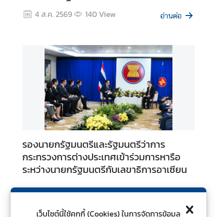
ไ
4 ส.ค. 2569
140
View
อ่านต่อ
ท
ย
กั
บ
อ
า
เ
ซี
ย
น
ศู
รองนายกรัฐมนตรีและรัฐมนตรีว่าการ
น
กระทรวงการต่างประเทศเข้าร่วมการหารือ
ย์
ระหว่างนายกรัฐมนตรีกับเลขาธิการอาเซียน
ข่
า
ว
4 ส.ค. 2569
392
View
อ่านต่อ
เว็บไซต์นี้ใช้คุกกี้ (Cookies) ในการจัดการข้อมูล