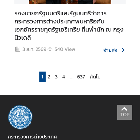
ว
า
รองนายกรัฐมนตรีและรัฐมนตรีว่าการ
ม
กระทรวงการต่างประเทศพบหารือกับ
คิ
เอกอัครราชทูตรัฐเอริเทรีย ถิ่นพำนัก ณ กรุง
ด
นิวเดลี
เ
ห็
3 ส.ค. 2569
540
View
อ่านต่อ
น
ศู
น
1
2
3
4
...
637
ถัดไป
ย์
ป
ฏิ
บั
ติ
TOP
ก
า
ร
กระทรวงการต่างประเทศ