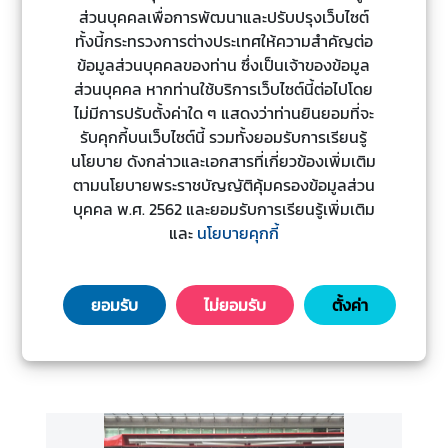
ส่วนบุคคลเพื่อการพัฒนาและปรับปรุงเว็บไซต์
ป
ทั้งนี้กระทรวงการต่างประเทศให้ความสำคัญต่อ
ร
ข้อมูลส่วนบุคคลของท่าน ซึ่งเป็นเจ้าของข้อมูล
ะ
ส่วนบุคคล หากท่านใช้บริการเว็บไซต์นี้ต่อไปโดย
ก
ไม่มีการปรับตั้งค่าใด ๆ แสดงว่าท่านยินยอมที่จะ
า
รับคุกกี้บนเว็บไซต์นี้ รวมทั้งยอมรับการเรียนรู้
ศ
นโยบาย ดังกล่าวและเอกสารที่เกี่ยวข้องเพิ่มเติม
แ
ตามนโยบายพระราชบัญญัติคุ้มครองข้อมูลส่วน
ล
บุคคล พ.ศ. 2562 และยอมรับการเรียนรู้เพิ่มเติม
ะ
รองนายกรัฐมนตรีและรัฐมนตรีว่าการ
และ
นโยบายคุกกี้
อื่
กระทรวงการต่างประเทศร่วมงาน Business
น
Forum ส่งเสริมการค้าไทย – อินโดนีเซีย และ
ๆ
ยอมรับ
ไม่ยอมรับ
ตั้งค่า
ร่วมการหารือระหว่างนายกรัฐมนตรีกับภาค
เอกชนรายใหญ่ของอินโดนีเซีย
4 ส.ค. 2569
375
View
อ่านต่อ
T
h
a
i