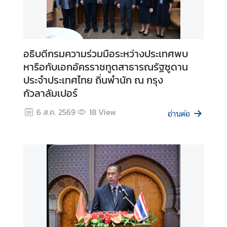
ต่
า
ง
ป
อธิบดีกรมความร่วมมือระหว่างประเทศพบ
ร
หารือกับเอกอัครราชทูตสาธารณรัฐซูดาน
ะ
ประจำประเทศไทย ถิ่นพำนัก ณ กรุง
เ
กัวลาลัมเปอร์
ท
ศ
6 ส.ค. 2569
18
View
อ่านต่อ
น
โ
ย
บ
า
ย
ก
า