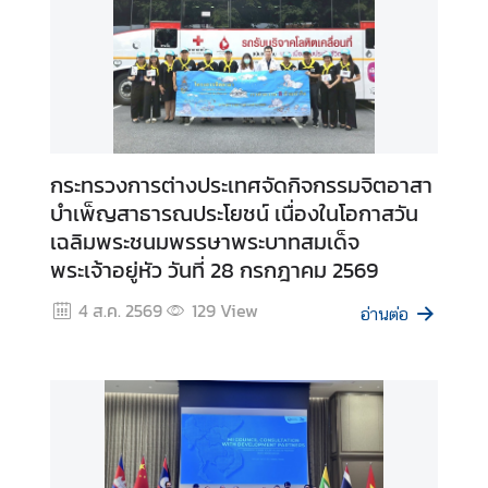
l
a
n
d
N
o
w
กระทรวงการต่างประเทศจัดกิจกรรมจิตอาสา
ส
บำเพ็ญสาธารณประโยชน์ เนื่องในโอกาสวัน
โ
เฉลิมพระชนมพรรษาพระบาทสมเด็จ
ม
พระเจ้าอยู่หัว วันที่ 28 กรกฎาคม 2569
ส
ร
4 ส.ค. 2569
129
View
อ่านต่อ
แ
ล
ะ
ส
วั
ส