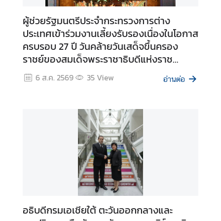
ร
ผู้ช่วยรัฐมนตรีประจำกระทรวงการต่าง
ต่
ประเทศเข้าร่วมงานเลี้ยงรับรองเนื่องในโอกาส
า
ครบรอบ 27 ปี วันคล้ายวันเสด็จขึ้นครอง
ง
ป
ราชย์ของสมเด็จพระราชาธิบดีแห่งราช
ร
อาณาจักรโมร็อกโก
6 ส.ค. 2569
35
View
อ่านต่อ
ะ
เ
ท
ศ
บ
ริ
ก
า
ร
ป
อธิบดีกรมเอเชียใต้ ตะวันออกกลางและ
ร