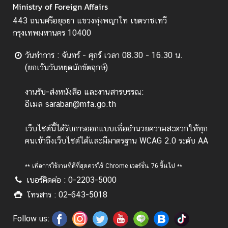
ต่
Ministry of Foreign Affairs
อ
443 ถนนศรีอยุธยา แขวงทุ่งพญาไท เขตราชเทวี
ต้
กรุงเทพมหานคร 10400
า
น
วันทำการ : จันทร์ - ศุกร์ เวลา 08.30 - 16.30 น.
ก
(ยกเว้นวันหยุดนักขัตฤกษ์)
า
ร
งานรับ-ส่งหนังสือ และงานสารบรรณ:
ทุ
อีเมล saraban@mfa.go.th
จ
ริ
เว็บไซต์นี้ได้รับการออกแบบเพื่ออำนวยความสะดวกให้ทุก
ต
คนเข้าถึงเว็บไซต์ได้และมีมาตรฐาน WCAG 2.0 ระดับ AA
** เพื่อการใช้งานที่ดีที่สุดควรใช้ Chrome เวอร์ชั่น 76 ขึ้นไป **
น
เบอร์ติดต่อ : 0-2203-5000
โ
ย
โทรสาร : 02-643-5018
บ
า
Follow us: