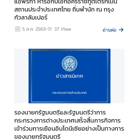
แอฟริกา หารือกับเอกอัครราชทูตเติร์กเมนิ
ะ
สถานประจำประเทศไทย ถิ่นพำนัก ณ กรุง
ช
กัวลาลัมเปอร์
า
ช
5 ส.ค. 2569
37
View
อ่านต่อ
น
ข้
อ
มู
ล
ป
ร
ะ
เ
รองนายกรัฐมนตรีและรัฐมนตรีว่าการ
ท
กระทรวงการต่างประเทศเสร็จสิ้นภารกิจการ
ศ
เข้าร่วมการเยือนอินโดนีเซียอย่างเป็นทางการ
ของนายกรัฐมนตรี