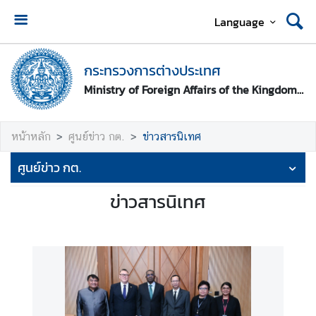
Language
ห
น้
กระทรวงการต่างประเทศ
า
Ministry of Foreign Affairs of the Kingdom of Thailand
ห
ลั
ก
หน้าหลัก
ศูนย์ข่าว กต.
ข่าวสารนิเทศ
ก
ศูนย์ข่าว กต.
ร
ะ
ข่าวสารนิเทศ
ท
ร
ว
ง
ก
า
ร