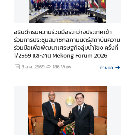
ดิ
ก
า
ร
อธิบดีกรมความร่วมมือระหว่างประเทศเข้า
ช่
ร่วมการประชุมสมาชิกสภามนตรีสถาบันความ
อ
ร่วมมือเพื่อพัฒนาเศรษฐกิจลุ่มน้ำโขง ครั้งที่
ง
1/2569 และงาน Mekong Forum 2026
ท
า
3 ส.ค. 2569
186
View
อ่านต่อ
ง
ก
า
ร
แ
ส
ด
ง
ค