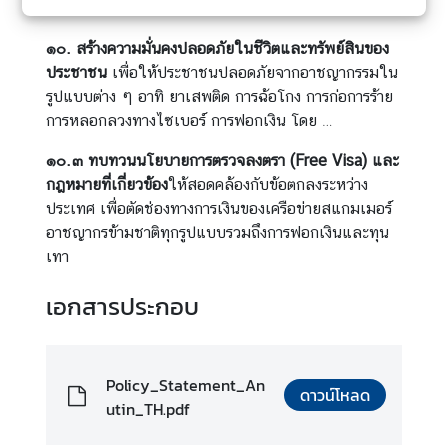
ชายแดนใต้
ไ
ท
๑๐. สร้างความมั่นคงปลอดภัยในชีวิตและทรัพย์สินของ
ย
ประชาชน
เพื่อให้ประชาชนปลอดภัยจากอาชญากรรมใน
กั
รูปแบบต่าง ๆ อาทิ ยาเสพติด การฉ้อโกง การก่อการร้าย
บ
การหลอกลวงทางไซเบอร์ การฟอกเงิน โดย …
อ
า
๑๐.๓ ทบทวนนโยบายการ
ตรวจ
ลงตรา
(Free Visa)
และ
เ
กฎหมาย
ที่เกี่ยวข้อง
ให้สอดคล้องกับข้อตกลงระหว่าง
ซี
ประเทศ เพื่อตัดช่องทางการเงินของเครือข่ายสแกมเมอร์
ย
อาชญากรข้ามชาติทุกรูปแบบรวมถึงการฟอกเงินและทุน
น
เทา
ศู
เอกสารประกอบ
น
ย์
ข่
Policy_Statement_An
า
ดาวน์โหลด
utin_TH.pdf
ว