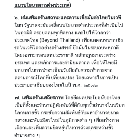
แนวนโยบายการต่างประเทศ)
ต่
า
๖.
เร่งเสริมสร้างสถานะและความเชื่อมั่นต่อไทยในเวที
ง
โลก
รัฐบาลจะขับเคลื่อนนโยบายต่างประเทศที่ดำเนินไป
ป
ในทุกมิติ ครอบคลุมทุกทิศทาง และไปให้ไกลกว่า
ร
ประเทศไทย (Beyond Thailand) เพื่อแสดงบทบาทเชิง
ะ
รุกในเวทีโลกอย่างสร้างสรรค์ ยึดมั่นในระบอบพหุภาคี
เ
โดยเฉพาะกรอบสหประชาชาติ หลักกฎหมายระหว่าง
ท
ประเทศ และหลักการและค่านิยมสากล เพื่อให้ไทยมี
ศ
บทบาทในการนำอาเซียนรับมือกับความท้าทายจาก
สถานการณ์โลกที่เปลี่ยนแปลง โดยเฉพาะในการเป็น
ประธานอาเซียนของไทยในปี พ.ศ. ๒๕๗๑
น
โ
๗.
เสริมสร้างเสถียรภาพ
โดยยึดผลประโยชน์ของไทย
ย
เป็นที่ตั้งและรักษาปฏิสัมพันธ์ที่ดีกับทุกขั้วอำนาจในบริบท
บ
โลกหลายขั้ว กระชับความสัมพันธ์กับมหาอำนาจขนาด
า
กลางและพันธมิตรใหม่ในภูมิภาคต่าง ๆ เพื่อสร้างทาง
ย
เลือกและเพิ่มความยืดหยุ่นในการถ่วงดุลระหว่างขั้ว
ก
อำนาจต่าง ๆ
า