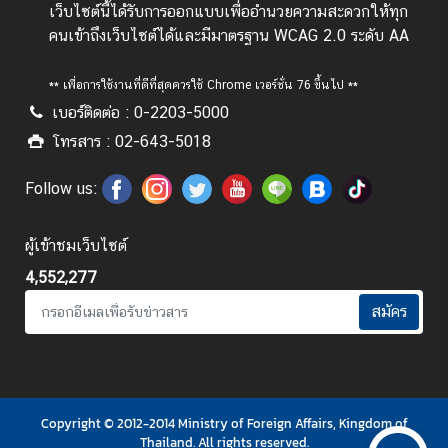
l
เว็บไซต์นี้ได้รับการออกแบบเพื่ออำนวยความสะดวกให้ทุก
a
คนเข้าถึงเว็บไซต์ได้และมีมาตรฐาน WCAG 2.0 ระดับ AA
n
d
** เพื่อการใช้งานที่ดีที่สุดควรใช้ Chrome เวอร์ชั่น 76 ขึ้นไป **
N
เบอร์ติดต่อ : 0-2203-5000
o
โทรสาร : 02-643-5018
w
ส
Follow us:
โ
ม
ผู้เข้าชมเว็บไซต์
ส
4,552,277
ร
แ
สมัคร
ล
ะ
ส
วั
Copyright © 2012-2014 Ministry of Foreign Affairs, Kingdom of
ส
Thailand. All rights reserved.