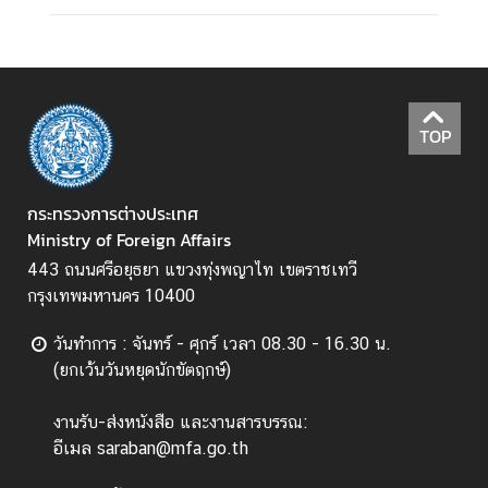
ป
ร
ะ
ก
า
TOP
ศ
แ
กระทรวงการต่างประเทศ
ล
Ministry of Foreign Affairs
ะ
อื่
443 ถนนศรีอยุธยา แขวงทุ่งพญาไท เขตราชเทวี
น
กรุงเทพมหานคร 10400
ๆ
วันทำการ : จันทร์ - ศุกร์ เวลา 08.30 - 16.30 น.
(ยกเว้นวันหยุดนักขัตฤกษ์)
T
h
งานรับ-ส่งหนังสือ และงานสารบรรณ:
a
อีเมล saraban@mfa.go.th
i