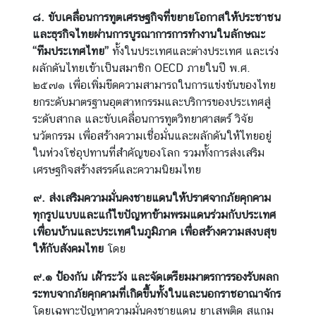
ร
๘.
ขับเคลื่อนการทูตเศรษฐกิจที่ขยายโอกาสให้ประชาชน
ต่
และธุรกิจไทยผ่านการ
บูรณาการการทำงานในลักษณะ
า
“ทีมประเทศไทย”
ทั้งในประเทศและต่างประเทศ และเร่ง
ง
ผลักดันไทยเข้าเป็นสมาชิก OECD ภายในปี พ.ศ.
ป
๒๕๗๑ เพื่อเพิ่มขีดความสามารถในการแข่งขันของไทย
ร
ยกระดับมาตรฐานอุตสาหกรรมและบริการของประเทศสู่
ะ
ระดับสากล และขับเคลื่อนการทูตวิทยาศาสตร์ วิจัย
เ
นวัตกรรม เพื่อสร้างความเชื่อมั่นและผลักดันให้ไทยอยู่
ท
ในห่วงโซ่อุปทานที่สำคัญของโลก รวมทั้งการส่งเสริม
ศ
เศรษฐกิจสร้างสรรค์และความนิยมไทย
๙.
ส่งเสริมความมั่นคงชายแดนให้ปราศจากภัยคุกคาม
บ
ทุกรูปแบบและแก้ไขปัญหาข้ามพรมแดนร่วมกับประเทศ
ริ
เพื่อนบ้านและประเทศในภูมิภาค เพื่อสร้างความสงบสุข
ก
ให้กับสังคมไทย
โดย
า
๙.๑ ป้องกัน เฝ้าระวัง และจัดเตรียมมาตรการรองรับผลก
ร
ระทบจากภัยคุกคาม
ที่เกิดขึ้นทั้งในและนอกราชอาณาจักร
ป
โดยเฉพาะปัญหาความมั่นคงชายแดน ยาเสพติด สแกม
ร