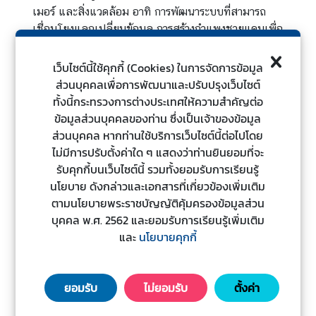
เมอร์ และสิ่งแวดล้อม อาทิ การพัฒนาระบบที่สามารถ
ะ
เชื่อมโยงแลกเปลี่ยนข้อมูล การสร้างกำแพงชายแดนเพื่อ
ช
จัดการภัยรุกรานแบบเบ็ดเสร็จไม่ว่าจะเป็นการลักลอบ
า
ขนส่งสินค้า ยาเสพติด แรงงานผิดกฎหมาย เครือข่ายส
ช
เว็บไซต์นี้ใช้คุกกี้ (Cookies) ในการจัดการข้อมูล
แกมเมอร์ การลักลอบเผาป่า การลักลอบทำเหมือง และ
น
ส่วนบุคคลเพื่อการพัฒนาและปรับปรุงเว็บไซต์
กระชับความสัมพันธ์และความร่วมมือกับประเทศเพื่อน
ทั้งนี้กระทรวงการต่างประเทศให้ความสำคัญต่อ
บ้านและมีบทบาทสร้างสรรค์ในการส่งเสริมเสถียรภาพใน
ข้อมูลส่วนบุคคลของท่าน ซึ่งเป็นเจ้าของข้อมูล
ข้
ภูมิภาค
ส่วนบุคคล หากท่านใช้บริการเว็บไซต์นี้ต่อไปโดย
อ
ไม่มีการปรับตั้งค่าใด ๆ แสดงว่าท่านยินยอมที่จะ
๙.๒ มุ่งสานต่อความพยายามในการแก้ไขสถานการณ์
มู
รับคุกกี้บนเว็บไซต์นี้ รวมทั้งยอมรับการเรียนรู้
ไทย-กัมพูชา ด้วยสันติวิธีและกลไกทวิภาคีที่มีอยู่
รวมทั้ง
ล
นโยบาย ดังกล่าวและเอกสารที่เกี่ยวข้องเพิ่มเติม
เร่งศึกษาแนวทางการยกเลิกบันทึกความเข้าใจระหว่าง
ป
ตามนโยบายพระราชบัญญัติคุ้มครองข้อมูลส่วน
รัฐบาลแห่งราชอาณาจักรไทยกับรัฐบาลแห่งราชอาณาจักร
ร
บุคคล พ.ศ. 2562 และยอมรับการเรียนรู้เพิ่มเติม
กัมพูชาว่าด้วยพื้นที่ที่ไทยและกัมพูชาอ้างสิทธิในไหล่ทวีป
ะ
และ
นโยบายคุกกี้
ทับซ้อนกัน (MoU 2544) ให้แล้วเสร็จโดยเร็ว
เ
ท
๙.๓ แก้ไขปัญหาสามจังหวัดชายแดนภาคใต้
โดย
ศ
ยอมรับ
ไม่ยอมรับ
ตั้งค่า
น้อมนำแนวพระราชดำริ “เข้าใจ เข้าถึง พัฒนา” เป็นหลัก
ในการดำเนินการ เพื่อนำสันติสุขที่ยั่งยืนกลับคืนสู่พื้นที่