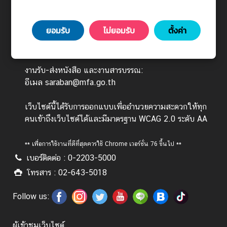
ร
กรุงเทพมหานคร 10400
ต่
ยอมรับ
ไม่ยอมรับ
ตั้งค่า
า
วันทำการ : จันทร์ - ศุกร์ เวลา 08.30 - 16.30 น.
ง
(ยกเว้นวันหยุดนักขัตฤกษ์)
ป
ร
งานรับ-ส่งหนังสือ และงานสารบรรณ:
ะ
อีเมล saraban@mfa.go.th
เ
ท
เว็บไซต์นี้ได้รับการออกแบบเพื่ออำนวยความสะดวกให้ทุก
ศ
คนเข้าถึงเว็บไซต์ได้และมีมาตรฐาน WCAG 2.0 ระดับ AA
** เพื่อการใช้งานที่ดีที่สุดควรใช้ Chrome เวอร์ชั่น 76 ขึ้นไป **
บ
เบอร์ติดต่อ : 0-2203-5000
ริ
โทรสาร : 02-643-5018
ก
า
Follow us:
ร
ป
ร
ผู้เข้าชมเว็บไซต์