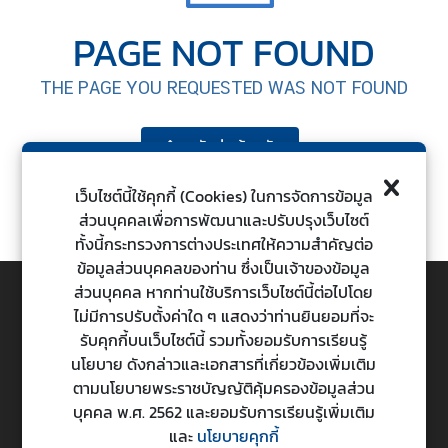
ต่
PAGE NOT FOUND
า
ง
THE PAGE YOU REQUESTED WAS NOT FOUND
ป
ร
ะ
กลับสู่หน้าหลัก
เ
ท
เว็บไซต์นี้ใช้คุกกี้ (Cookies) ในการจัดการข้อมูล
ศ
ส่วนบุคคลเพื่อการพัฒนาและปรับปรุงเว็บไซต์
ทั้งนี้กระทรวงการต่างประเทศให้ความสำคัญต่อ
ข้อมูลส่วนบุคคลของท่าน ซึ่งเป็นเจ้าของข้อมูล
น
ส่วนบุคคล หากท่านใช้บริการเว็บไซต์นี้ต่อไปโดย
โ
ไม่มีการปรับตั้งค่าใด ๆ แสดงว่าท่านยินยอมที่จะ
ย
TOP
รับคุกกี้บนเว็บไซต์นี้ รวมทั้งยอมรับการเรียนรู้
บ
นโยบาย ดังกล่าวและเอกสารที่เกี่ยวข้องเพิ่มเติม
า
ตามนโยบายพระราชบัญญัติคุ้มครองข้อมูลส่วน
กระทรวงการต่างประเทศ
ย
บุคคล พ.ศ. 2562 และยอมรับการเรียนรู้เพิ่มเติม
Ministry of Foreign Affairs
ก
และ
นโยบายคุกกี้
า
443 ถนนศรีอยุธยา แขวงทุ่งพญาไท เขตราชเทวี