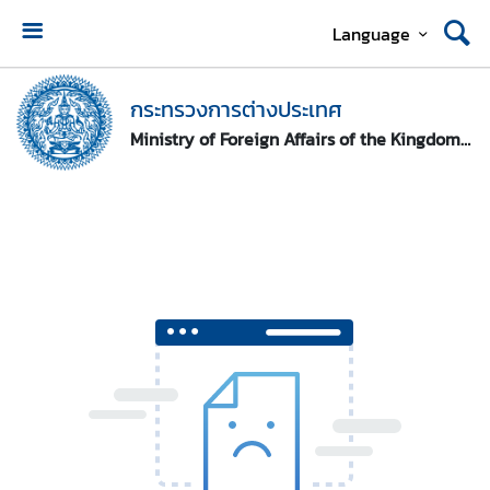
Language
ห
น้
กระทรวงการต่างประเทศ
า
Ministry of Foreign Affairs of the Kingdom of Thailand
ห
ลั
ก
ก
ร
ะ
ท
ร
ว
ง
ก
า
ร