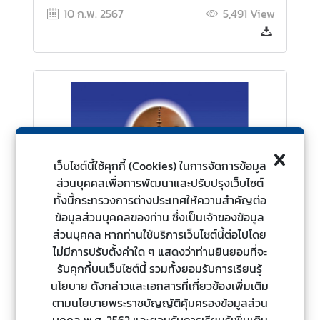
l
10 ก.พ. 2567
5,491
View
a
n
d
N
o
w
ส
โ
เว็บไซต์นี้ใช้คุกกี้ (Cookies) ในการจัดการข้อมูล
ม
ส่วนบุคคลเพื่อการพัฒนาและปรับปรุงเว็บไซต์
ส
ทั้งนี้กระทรวงการต่างประเทศให้ความสำคัญต่อ
ร
ข้อมูลส่วนบุคคลของท่าน ซึ่งเป็นเจ้าของข้อมูล
แ
ส่วนบุคคล หากท่านใช้บริการเว็บไซต์นี้ต่อไปโดย
ล
ไม่มีการปรับตั้งค่าใด ๆ แสดงว่าท่านยินยอมที่จะ
ะ
รับคุกกี้บนเว็บไซต์นี้ รวมทั้งยอมรับการเรียนรู้
ส
นโยบาย ดังกล่าวและเอกสารที่เกี่ยวข้องเพิ่มเติม
วั
ตามนโยบายพระราชบัญญัติคุ้มครองข้อมูลส่วน
ส
บุคคล พ.ศ. 2562 และยอมรับการเรียนรู้เพิ่มเติม