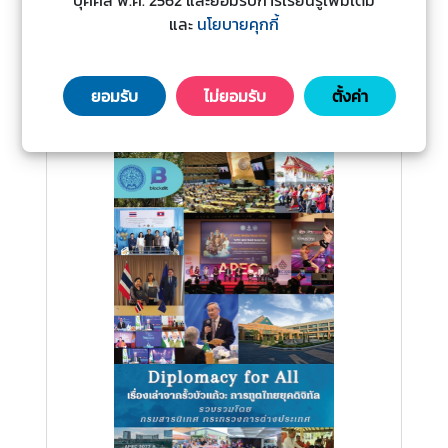
ดิ
The Buddhist Civilization of Gandhara
และ
นโยบายคุกกี้
ก
า
20 มี.ค. 2566
5,424
View
ร
ยอมรับ
ไม่ยอมรับ
ตั้งค่า
ช่
อ
ง
ท
า
ง
ก
า
ร
แ
ส
ด
ง
ค