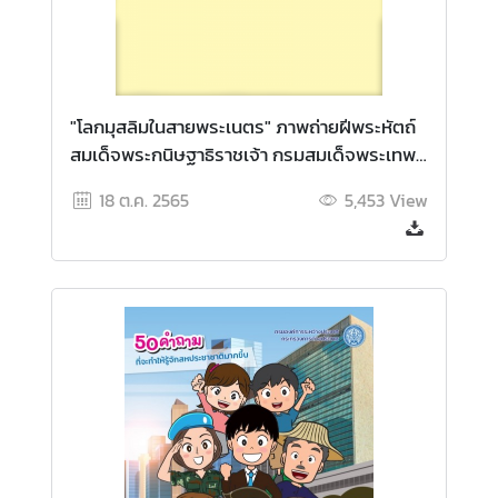
ต่
อ
ต้
า
น
"โลกมุสลิมในสายพระเนตร" ภาพถ่ายฝีพระหัตถ์
ก
สมเด็จพระกนิษฐาธิราชเจ้า กรมสมเด็จพระเทพ
า
รัตนราชสุดา ฯ สยามบรมราชกุมารี
ร
18 ต.ค. 2565
5,453
View
ทุ
จ
ริ
ต
น
โ
ย
บ
า