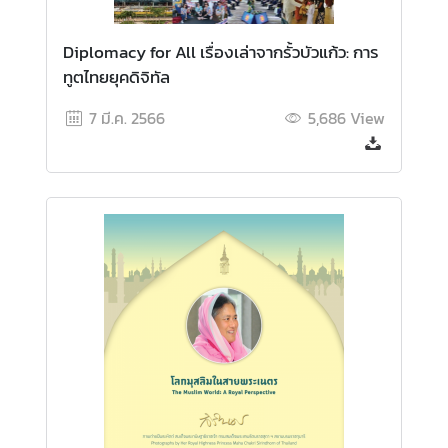
ว
า
ม
Diplomacy for All เรื่องเล่าจากรั้วบัวแก้ว: การ
คิ
ทูตไทยยุคดิจิทัล
ด
7 มี.ค. 2566
5,686
View
เ
ห็
น
ศู
น
ย์
ป
ฏิ
บั
ติ
ก
า
ร