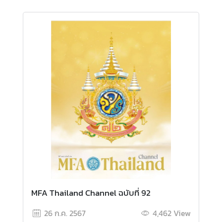
ไ
ท
ย
กั
บ
อ
า
เ
ซี
ย
น
ศู
น
ย์
ข่
า
MFA Thailand Channel ฉบับที่ 92
ว
26 ก.ค. 2567
4,462
View