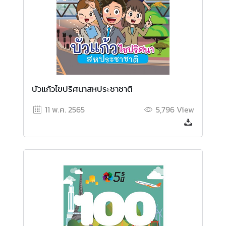
ย
ก
า
ร
คุ้
ม
ค
ร
บัวแก้วไขปริศนาสหประชาชาติ
อ
11 พ.ค. 2565
5,796
View
ง
ข้
อ
มู
ล
ส่
ว
น
บุ
ค