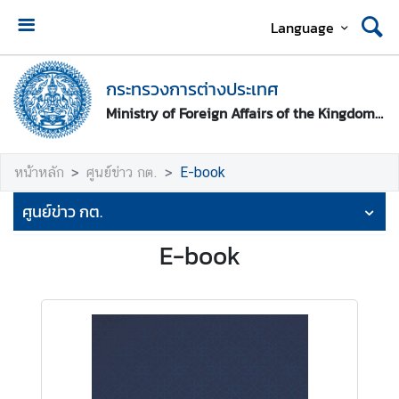
Language
ห
น้
กระทรวงการต่างประเทศ
า
Ministry of Foreign Affairs of the Kingdom of Thailand
ห
ลั
ก
หน้าหลัก
ศูนย์ข่าว กต.
E-book
ก
ศูนย์ข่าว กต.
ร
ะ
E-book
ท
ร
ว
ง
ก
า
ร