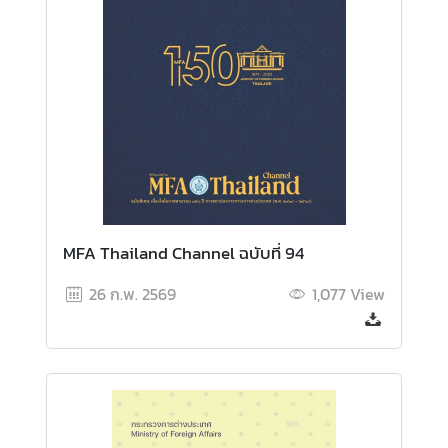
ต่
า
ง
ป
ร
ะ
เ
ท
ศ
MFA Thailand Channel ฉบับที่ 94
น
26 ก.พ. 2569
1,077
View
โ
ย
บ
า
ย
ก
า