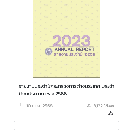
ร
ต่
า
ง
ป
ร
ะ
เ
ท
ศ
รายงานประจำปีกระทรวงการต่างประเทศ ประจำ
บ
ปีงบประมาณ พ.ศ.2566
ริ
ก
10 เม.ย. 2568
3,122
View
า
ร
ป
ร