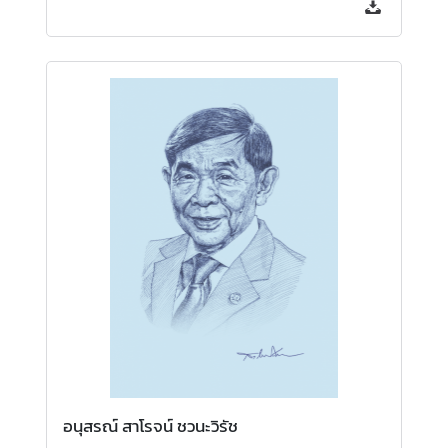
ป
ร
ะ
ก
า
ศ
แ
ล
ะ
อื่
น
ๆ
T
h
a
อนุสรณ์ สาโรจน์ ชวนะวิรัช
i