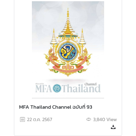
ะ
ช
า
ช
น
ข้
อ
มู
ล
ป
ร
ะ
เ
MFA Thailand Channel ฉบับที่ 93
ท
22 ต.ค. 2567
3,840
View
ศ