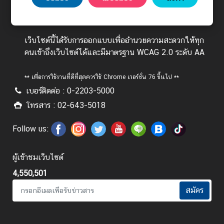
งานรับ-ส่งหนังสือ และงานสารบรรณ:
ร
อีเมล saraban@mfa.go.th
ต่
า
เว็บไซต์นี้ได้รับการออกแบบเพื่ออำนวยความสะดวกให้ทุก
ง
คนเข้าถึงเว็บไซต์ได้และมีมาตรฐาน WCAG 2.0 ระดับ AA
ป
ร
** เพื่อการใช้งานที่ดีที่สุดควรใช้ Chrome เวอร์ชั่น 76 ขึ้นไป **
ะ
เบอร์ติดต่อ : 0-2203-5000
เ
ท
โทรสาร : 02-643-5018
ศ
Follow us:
บ
ผู้เข้าชมเว็บไซต์
ริ
ก
4,550,501
า
สมัคร
ร
ป
ร