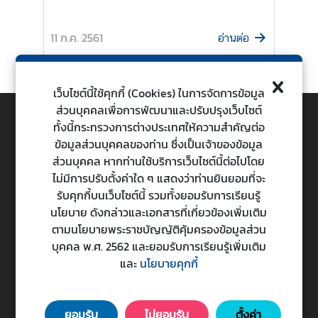
ต่
า
11 ก.ค. 2561
อ่านต่อ
ง
ป
ร
เว็บไซต์นี้ใช้คุกกี้ (Cookies) ในการจัดการข้อมูล
ะ
ส่วนบุคคลเพื่อการพัฒนาและปรับปรุงเว็บไซต์
เ
ทั้งนี้กระทรวงการต่างประเทศให้ความสำคัญต่อ
ท
TOP
ข้อมูลส่วนบุคคลของท่าน ซึ่งเป็นเจ้าของข้อมูล
ศ
ส่วนบุคคล หากท่านใช้บริการเว็บไซต์นี้ต่อไปโดย
ไม่มีการปรับตั้งค่าใด ๆ แสดงว่าท่านยินยอมที่จะ
กระทรวงการต่างประเทศ
รับคุกกี้บนเว็บไซต์นี้ รวมทั้งยอมรับการเรียนรู้
น
Ministry of Foreign Affairs
นโยบาย ดังกล่าวและเอกสารที่เกี่ยวข้องเพิ่มเติม
โ
443 ถนนศรีอยุธยา แขวงทุ่งพญาไท เขตราชเทวี
ตามนโยบายพระราชบัญญัติคุ้มครองข้อมูลส่วน
ย
กรุงเทพมหานคร 10400
บุคคล พ.ศ. 2562 และยอมรับการเรียนรู้เพิ่มเติม
บ
และ
นโยบายคุกกี้
า
วันทำการ : จันทร์ - ศุกร์ เวลา 08.30 - 16.30 น.
ย
(ยกเว้นวันหยุดนักขัตฤกษ์)
ก
ยอมรับ
ไม่ยอมรับ
ตั้งค่า
า