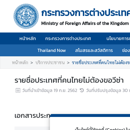
กระทรวงการต่างประเท
ห
Ministry of Foreign Affairs of the Kingdom
น้
า
หน้าหลัก
กระทรวงการต่างประเทศ
นโยบายการต
ห
ลั
Thailand Now
สโมสรและสวัสดิการ
ช่อ
ก
หน้าหลัก
บริการประชาชน
รายชื่อประเทศที่คนไทยไม่ต้องขอ
ก
ร
รายชื่อประเทศที่คนไทยไม่ต้องขอวีซ่า
ะ
ท
วันที่นำเข้าข้อมูล
19 ก.ย. 2562
วันที่ปรับปรุงข้อมูล
30 
ร
ว
ง
เอกสารประกอบ
ก
า
ร
เว็บไซต์นี้ใช้คุกกี้ (Cookie