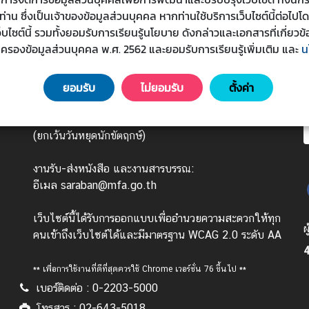
น ซึ่งเป็นเจ้าของข้อมูลส่วนบุคคล หากท่านใช้บริการเว็บไซต์นี้ต่อไปโ
เว็บไซต์นี้ รวมทั้งยอมรับการเรียนรู้นโยบาย ดังกล่าวและเอกสารที่เกี่
มครองข้อมูลส่วนบุคคล พ.ศ. 2562 และยอมรับการเรียนรู้เพิ่มเติม
และ
น
ยอมรับ
ไม่ยอมรับ
ตั้งค่า
วันทำการ : จันทร์ - ศุกร์ เวลา 08.30 - 16.30 น.
(ยกเว้นวันหยุดนักขัตฤกษ์)
งานรับ-ส่งหนังสือ และงานสารบรรณ:
อีเมล saraban@mfa.go.th
เว็บไซต์นี้ได้รับการออกแบบเพื่ออำนวยความสะดวกให้ทุก
ผ
คนเข้าถึงเว็บไซต์ได้และมีมาตรฐาน WCAG 2.0 ระดับ AA
4
** เพื่อการใช้งานที่ดีที่สุดควรใช้ Chrome เวอร์ชั่น 76 ขึ้นไป **
เบอร์ติดต่อ : 0-2203-5000
โทรสาร : 02-643-5018