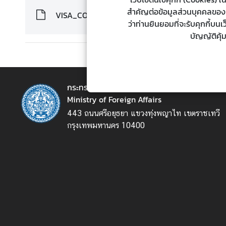
ต่
สำคัญต่อข้อมูลส่วนบุคคลของท่า
VISA_COUNTRY
า
ว่าท่านยินยอมที่จะรับคุกกี้บน
ง
บัญญัติคุ้
ป
ร
ะ
เ
กระทรวงการต่างประเทศ
ท
Ministry of Foreign Affairs
ศ
443 ถนนศรีอยุธยา แขวงทุ่งพญาไท เขตราชเทวี
กรุงเทพมหานคร 10400
น
โ
ย
บ
า
ย
ก
า