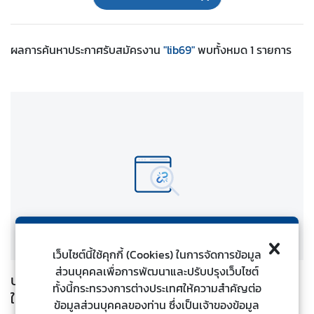
ต่
า
ง
ผลการค้นหา
ประกาศรับสมัครงาน
"lib69"
พบทั้งหมด
1
รายการ
ป
ร
ะ
เ
ท
ศ
น
โ
ย
บ
เว็บไซต์นี้ใช้คุกกี้ (Cookies) ในการจัดการข้อมูล
า
ส่วนบุคคลเพื่อการพัฒนาและปรับปรุงเว็บไซต์
ย
ประกาศขึ้นบัญชีและยกเลิกบัญชีผู้ได้รับการคัดเลือก
ทั้งนี้กระทรวงการต่างประเทศให้ความสำคัญต่อ
ก
ในตำแหน่งบรรณารักษ์ปฏิบัติการของกระทรวงการ
ข้อมูลส่วนบุคคลของท่าน ซึ่งเป็นเจ้าของข้อมูล
า