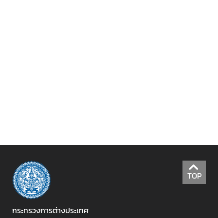
ะ
ช
า
ช
น
ข้
อ
มู
ล
ป
ร
ะ
เ
TOP
ท
ศ
กระทรวงการต่างประเทศ