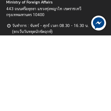
Ministry of Foreign Affairs
ไ
ท
443 ถนนศรีอยุธยา แขวงทุ่งพญาไท เขตราชเทวี
ย
กรุงเทพมหานคร 10400
กั
วันทำการ : จันทร์ - ศุกร์ เวลา 08.30 - 16.30 น.
บ
(ยกเว้นวันหยุดนักขัตฤกษ์)
อ
า
งานรับ-ส่งหนังสือ และงานสารบรรณ:
เ
อีเมล saraban@mfa.go.th
ซี
ย
เว็บไซต์นี้ได้รับการออกแบบเพื่ออำนวยความสะดวกให้ทุก
น
คนเข้าถึงเว็บไซต์ได้และมีมาตรฐาน WCAG 2.0 ระดับ AA
ศู
น
** เพื่อการใช้งานที่ดีที่สุดควรใช้ Chrome เวอร์ชั่น 76 ขึ้นไป **
ย์
เบอร์ติดต่อ : 0-2203-5000
ข่
โทรสาร : 02-643-5018
า
ว
Follow us: