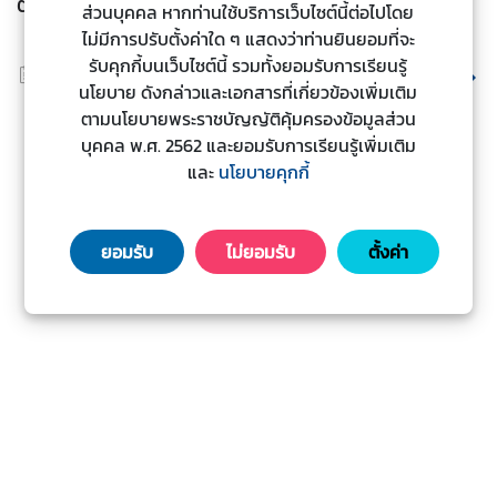
ต่างประเทศ
ส่วนบุคคล หากท่านใช้บริการเว็บไซต์นี้ต่อไปโดย
ร
ไม่มีการปรับตั้งค่าใด ๆ แสดงว่าท่านยินยอมที่จะ
ต่
รับคุกกี้บนเว็บไซต์นี้ รวมทั้งยอมรับการเรียนรู้
14 พ.ค. 2569
1,139
View
า
อ่านต่อ
นโยบาย ดังกล่าวและเอกสารที่เกี่ยวข้องเพิ่มเติม
ง
ตามนโยบายพระราชบัญญัติคุ้มครองข้อมูลส่วน
ป
บุคคล พ.ศ. 2562 และยอมรับการเรียนรู้เพิ่มเติม
ร
และ
นโยบายคุกกี้
ะ
เ
ท
ยอมรับ
ไม่ยอมรับ
ตั้งค่า
ศ
บ
ริ
ก
า
ร
ป
ร