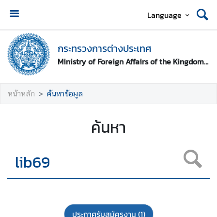
Language
ห
น้
กระทรวงการต่างประเทศ
า
Ministry of Foreign Affairs of the Kingdom of Thailand
ห
ลั
ก
หน้าหลัก
ค้นหาข้อมูล
ก
ค้นหา
ร
ะ
ท
ร
ว
ง
ก
า
ประกาศรับสมัครงาน
(1)
ร