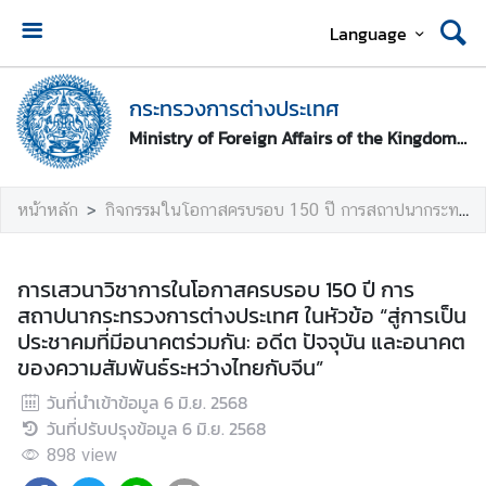
Language
ห
น้
กระทรวงการต่างประเทศ
า
Ministry of Foreign Affairs of the Kingdom of Thailand
ห
ลั
ก
หน้าหลัก
กิจกรรมในโอกาสครบรอบ 150 ปี การสถาปนากระทรวงการต่างประเทศ
ก
ร
การเสวนาวิชาการในโอกาสครบรอบ 150 ปี การ
ะ
สถาปนากระทรวงการต่างประเทศ ในหัวข้อ “สู่การเป็น
ท
ประชาคมที่มีอนาคตร่วมกัน: อดีต ปัจจุบัน และอนาคต
ร
ของความสัมพันธ์ระหว่างไทยกับจีน”
ว
วันที่นำเข้าข้อมูล
6 มิ.ย. 2568
ง
วันที่ปรับปรุงข้อมูล
6 มิ.ย. 2568
ก
า
898
view
ร