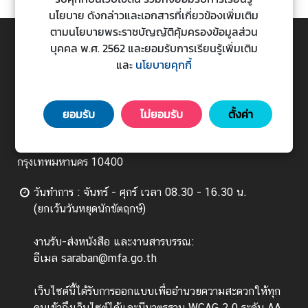
ร
นโยบาย ดังกล่าวและเอกสารที่เกี่ยวข้องเพิ่มเติม
ต่
ตามนโยบายพระราชบัญญัติคุ้มครองข้อมูลส่วน
า
บุคคล พ.ศ. 2562 และยอมรับการเรียนรู้เพิ่มเติม
TOP
ง
และ
นโยบายคุกกี้
ป
ร
กระทรวงการต่างประเทศ
ะ
ยอมรับ
ไม่ยอมรับ
ตั้งค่า
Ministry of Foreign Affairs
เ
ท
443 ถนนศรีอยุธยา แขวงทุ่งพญาไท เขตราชเทวี
ศ
กรุงเทพมหานคร 10400
วันทำการ : จันทร์ - ศุกร์ เวลา 08.30 - 16.30 น.
บ
(ยกเว้นวันหยุดนักขัตฤกษ์)
ริ
ก
งานรับ-ส่งหนังสือ และงานสารบรรณ:
า
อีเมล saraban@mfa.go.th
ร
ป
เว็บไซต์นี้ได้รับการออกแบบเพื่ออำนวยความสะดวกให้ทุก
ร
คนเข้าถึงเว็บไซต์ได้และมีมาตรฐาน WCAG 2.0 ระดับ AA