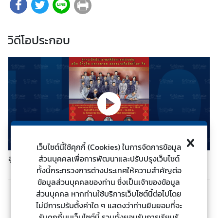
ต่
า
ง
วิดีโอประกอบ
ป
ร
ะ
เ
ท
ศ
น
โ
เว็บไซต์นี้ใช้คุกกี้ (Cookies) ในการจัดการข้อมูล
ย
สู่การเป็นประชาชนที่มีอนาคตร่วมกัน: อดีต ปัจจุบัน และอนาคต
ส่วนบุคคลเพื่อการพัฒนาและปรับปรุงเว็บไซต์
บ
ของความสัมพันธ์ไทย - จีน
ทั้งนี้กระทรวงการต่างประเทศให้ความสำคัญต่อ
า
ข้อมูลส่วนบุคคลของท่าน ซึ่งเป็นเจ้าของข้อมูล
ย
ส่วนบุคคล หากท่านใช้บริการเว็บไซต์นี้ต่อไปโดย
ก่อนหน้า
ถัดไป
ก
ไม่มีการปรับตั้งค่าใด ๆ แสดงว่าท่านยินยอมที่จะ
า
รับคุกกี้บนเว็บไซต์นี้ รวมทั้งยอมรับการเรียนรู้