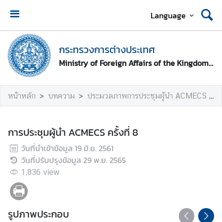
Language
ห
น้
กระทรวงการต่างประเทศ
า
Ministry of Foreign Affairs of the Kingdom of Thailand
ห
ลั
ก
หน้าหลัก
บทความ
ประมวลภาพการประชุมผู้นำ ACMECS ครั้งที่ 8 และการประชุมที่เกี่ยวข้อง
ก
ร
การประชุมผู้นำ ACMECS ครั้งที่ 8
ะ
วันที่นำเข้าข้อมูล
19 มิ.ย. 2561
ท
วันที่ปรับปรุงข้อมูล
29 พ.ย. 2565
ร
ว
1,836
view
ง
ก
า
รูปภาพประกอบ
ร