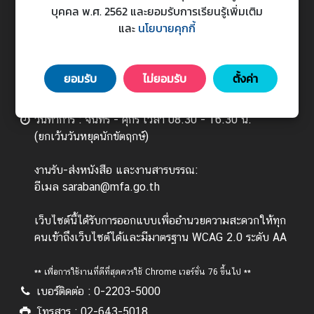
บุคคล พ.ศ. 2562 และยอมรับการเรียนรู้เพิ่มเติม
ร
และ
นโยบายคุกกี้
ต่
กระทรวงการต่างประเทศ
า
Ministry of Foreign Affairs
ง
443 ถนนศรีอยุธยา แขวงทุ่งพญาไท เขตราชเทวี
ยอมรับ
ไม่ยอมรับ
ตั้งค่า
ป
กรุงเทพมหานคร 10400
ร
ะ
วันทำการ : จันทร์ - ศุกร์ เวลา 08.30 - 16.30 น.
เ
(ยกเว้นวันหยุดนักขัตฤกษ์)
ท
ศ
งานรับ-ส่งหนังสือ และงานสารบรรณ:
อีเมล saraban@mfa.go.th
บ
เว็บไซต์นี้ได้รับการออกแบบเพื่ออำนวยความสะดวกให้ทุก
ริ
คนเข้าถึงเว็บไซต์ได้และมีมาตรฐาน WCAG 2.0 ระดับ AA
ก
า
** เพื่อการใช้งานที่ดีที่สุดควรใช้ Chrome เวอร์ชั่น 76 ขึ้นไป **
ร
เบอร์ติดต่อ : 0-2203-5000
ป
ร
โทรสาร : 02-643-5018