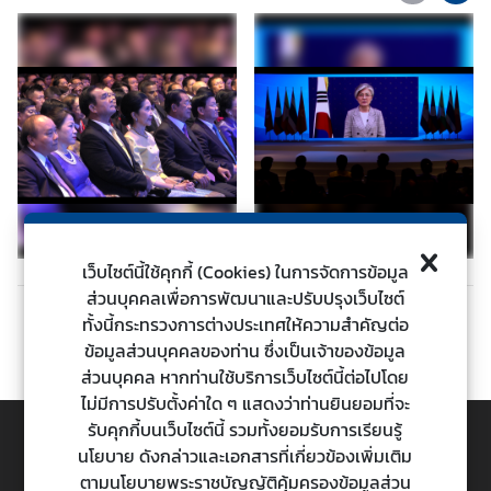
ต่
า
ง
ป
ร
ะ
เ
ท
ศ
เว็บไซต์นี้ใช้คุกกี้ (Cookies) ในการจัดการข้อมูล
ส่วนบุคคลเพื่อการพัฒนาและปรับปรุงเว็บไซต์
น
ทั้งนี้กระทรวงการต่างประเทศให้ความสำคัญต่อ
ก่อนหน้า
ถัดไป
โ
ข้อมูลส่วนบุคคลของท่าน ซึ่งเป็นเจ้าของข้อมูล
ย
ส่วนบุคคล หากท่านใช้บริการเว็บไซต์นี้ต่อไปโดย
บ
ไม่มีการปรับตั้งค่าใด ๆ แสดงว่าท่านยินยอมที่จะ
า
รับคุกกี้บนเว็บไซต์นี้ รวมทั้งยอมรับการเรียนรู้
ย
นโยบาย ดังกล่าวและเอกสารที่เกี่ยวข้องเพิ่มเติม
ก
TOP
ตามนโยบายพระราชบัญญัติคุ้มครองข้อมูลส่วน
า