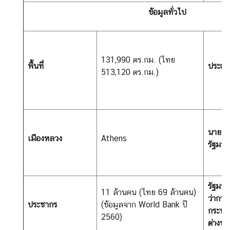
ร
ข้อมูลทั่วไป
ต่
า
ง
ป
131,990 ตร.กม. (ไทย
พื้นที่
ประธาน
ร
513,120 ตร.กม.)
ะ
เ
ท
ศ
นายก
เมืองหลวง
Athens
รัฐมนต
บ
ริ
ก
รัฐมนต
า
11 ล้านคน (ไทย 69 ล้านคน)
ว่าการ
ร
ประชากร
(ข้อมูลจาก World Bank ปี
กระทร
ป
2560)
ต่างป
ร