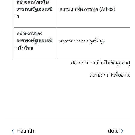
ดิ
หน่วยงานไทยใน
ก
สาธารณรัฐเฮลเลนิ
สถานเอกอัครราชทูต (Athos)
า
ก
ร
หน่วยงานของ
ช่
สาธารณรัฐเฮลเลนิ
อยู่ระหว่างปรับปรุงข้อมูล
อ
กในไทย
ง
ท
สถานะ ณ วันที่แก้ไขข้อมูลล่าสุด 
า
ง
สถานะ ณ วันที่ออกเอกส
ก
า
ร
แ
ส
ด
ง
ค
ก่อนหน้า
ถัดไป