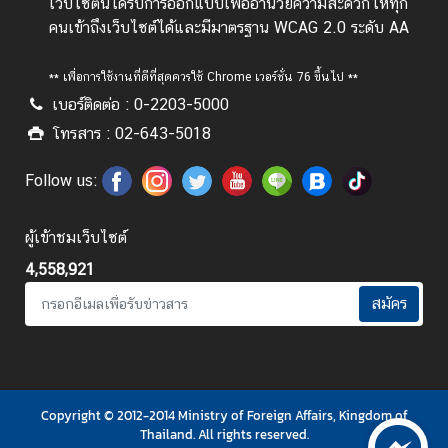
ต่
เว็บไซต์นี้ได้รับการออกแบบเพื่ออำนวยความสะดวกให้ทุก
อ
คนเข้าถึงเว็บไซต์ได้และมีมาตรฐาน WCAG 2.0 ระดับ AA
ต้
า
** เพื่อการใช้งานที่ดีที่สุดควรใช้ Chrome เวอร์ชั่น 76 ขึ้นไป **
น
เบอร์ติดต่อ : 0-2203-5000
ก
โทรสาร : 02-643-5018
า
ร
Follow us:
ทุ
จ
ผู้เข้าชมเว็บไซต์
ริ
ต
4,558,921
สมัคร
น
โ
ย
บ
Copyright © 2012-2014 Ministry of Foreign Affairs, Kingdom of
า
Thailand. All rights reserved.