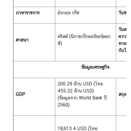
ะ
ช
ภาษาราชการ
อังกฤษ กรีซ
วันชาต
า
ช
วันสถ
น
คริสต์ (นิกายกรีกออร์ธอร์ดอก
ความสั
ศาสนา
ซ์)
ทางกา
กับไท
ข้
อ
มู
ข้อมูลเศรษฐกิจ
ล
ป
200.29 ล้าน USD (ไทย
ร
455.22 ล้าน USD)
ะ
GDP
สกุลเง
(ข้อมูลจาก World Bank ปี
เ
2560)
ท
ศ
18,613.4 USD (ไทย