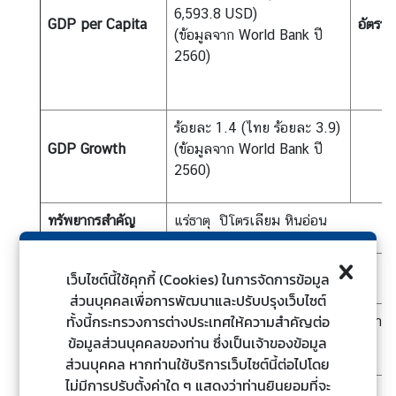
ไ
6,593.8 USD)
GDP per Capita
อัตราเ
ท
(ข้อมูลจาก World Bank ปี
ย
2560)
กั
บ
อ
ร้อยละ 1.4 (ไทย ร้อยละ 3.9)
า
GDP Growth
(ข้อมูลจาก World Bank ปี
เ
2560)
ซี
ย
น
ทรัพยากรสำคัญ
แร่ธาตุ ปิโตรเลียม หินอ่อน
ศู
อุตสาหกรรมหลัก
ท่องเที่ยว อาหารแปรรูป สิ่งทอ
น
เว็บไซต์นี้ใช้คุกกี้ (Cookies) ในการจัดการข้อมูล
ย์
ส่วนบุคคลเพื่อการพัฒนาและปรับปรุงเว็บไซต์
ข่
ทั้งนี้กระทรวงการต่างประเทศให้ความสำคัญต่อ
สินค้าส่งออกที่
เชื้อเพลิงแร่ อะลูมิเนียม ผลิตภัณฑ์ยา
า
ข้อมูลส่วนบุคคลของท่าน ซึ่งเป็นเจ้าของข้อมูล
สำคัญ
เครื่องจักรกลไฟฟ้า
ว
ส่วนบุคคล หากท่านใช้บริการเว็บไซต์นี้ต่อไปโดย
ไม่มีการปรับตั้งค่าใด ๆ แสดงว่าท่านยินยอมที่จะ
ตลาดส่งออกที่