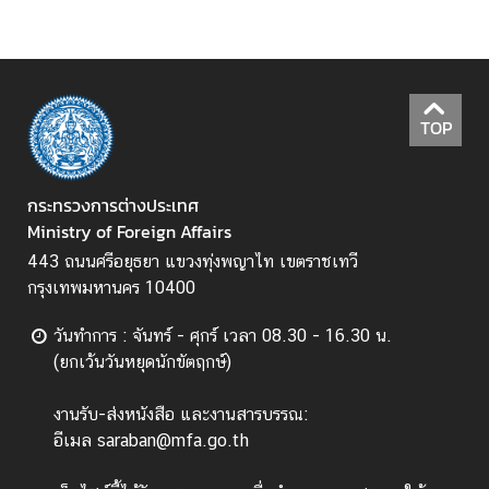
ว
า
ม
คิ
ด
TOP
เ
ห็
น
กระทรวงการต่างประเทศ
Ministry of Foreign Affairs
ศู
น
443 ถนนศรีอยุธยา แขวงทุ่งพญาไท เขตราชเทวี
ย์
กรุงเทพมหานคร 10400
ป
ฏิ
วันทำการ : จันทร์ - ศุกร์ เวลา 08.30 - 16.30 น.
บั
(ยกเว้นวันหยุดนักขัตฤกษ์)
ติ
ก
งานรับ-ส่งหนังสือ และงานสารบรรณ:
า
อีเมล saraban@mfa.go.th
ร