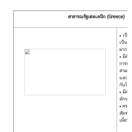
ต่
า
สาธารณรัฐเฮลเลนิก
(Greece)
ง
ป
ร
• เป็น
ะ
เป็นเจ
เ
มากที
ท
• มีศ
ศ
การท่อ
สามาร
และแลก
น
กันได้
โ
• มีค
ย
ลักษณ
บ
• ครบ
า
สัมพัน
ย
เมื่อป
ก
า