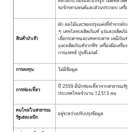
l
ผลไม้กระป๋องและแปรรูป เม็ดพลาสติก
a
รถจักรยานยนต์และส่วนประกอบ เครื่องนุ
n
d
ผัก ผลไม้และของปรุงแต่งที่ทำจากผักแล
N
ๆ เศษโลหะผลิตภัณฑ์ แร่และผลิตภัณฑ์
o
สินค้านำเข้า
เยื่อกระดาษและเศษกระดาษ เคมีภัณฑ์ เค
w
และผลิตภัณฑ์จากพืช เครื่องมือเครื่องใช
การแพทย์ ปูนซีเมนต์
ส
โ
ม
การลงทุน
ไม่มีข้อมูล
ส
ร
ปี 2559 มีนักท่องเที่ยวจากสาธารณรัฐ
การท่องเที่ยว
แ
ประเทศไทยจำนวน 12,513 คน
ล
ะ
คนไทยในสาธารณ
ส
อยู่ระหว่างปรับปรุงข้อมูล
รัฐเฮลเลนิก
วั
ส