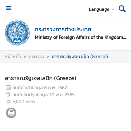
Language
ห
น้
กระทรวงการต่างประเทศ
า
Ministry of Foreign Affairs of the Kingdom of Thailand
ห
ลั
ก
หน้าหลัก
บทความ
สาธารณรัฐเฮลเลนิก (Greece)
ก
ร
สาธารณรัฐเฮลเลนิก (Greece)
ะ
วันที่นำเข้าข้อมูล
6 ก.พ. 2562
ท
วันที่ปรับปรุงข้อมูล
30 พ.ย. 2565
ร
ว
5,807
view
ง
ก
า
ร