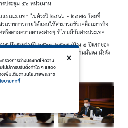
การประชุม ๕๖ หน่วยงาน
ลื่อนแผนแม่บทฯ ในห้วงปี ๒๕๖๖ – ๒๕๗๐ โดยที่
ยส่วนราชการภายใต้แผนให้สามารถขับเคลื่อนภารกิจ
ศหรือตามความตกลงต่างๆ ที่ไทยมีกับต่างประเทศ
S/๕ มี) ระหว่างปี ๒๕๖๑-๒๕๖๕ (ห้วง ๕ ปีแรกของ
ทยมีเอกภาพ ทำให้ประเทศไทยมีความมั่นคง มั่งคั่ง
ี้กระทรวงการต่างประเทศให้ความ
ดยไม่มีการปรับตั้งค่าใด ๆ แสดง
ยวข้องเพิ่มเติมตามนโยบายพระราช
โยบายคุกกี้