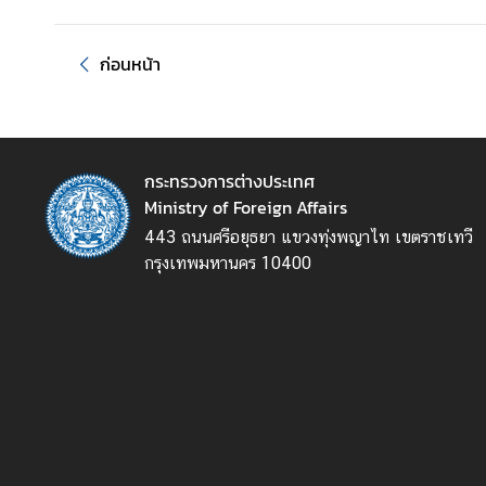
ร
ต่
ก่อนหน้า
า
ง
ป
ร
ะ
กระทรวงการต่างประเทศ
เ
Ministry of Foreign Affairs
ท
443 ถนนศรีอยุธยา แขวงทุ่งพญาไท เขตราชเทวี
ศ
กรุงเทพมหานคร 10400
บ
ริ
ก
า
ร
ป
ร