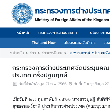
กระทรวงการต่างประเท
ห
Ministry of Foreign Affairs of the Kingdom
น้
า
หน้าหลัก
กระทรวงการต่างประเทศ
นโยบายการต
ห
ลั
Thailand Now
สโมสรและสวัสดิการ
ช่อ
ก
หน้าหลัก
ข่าว
ข่าวสารนิเทศ
กระทรวงการต่างประเทศจัด
ก
ร
กระทรวงการต่างประเทศจัดประชุมคณะ
ะ
ประเทศ ครั้งปฐมฤกษ์
ท
ร
วันที่นำเข้าข้อมูล
27 ก.พ. 2566
วันที่ปรับปรุงข้อมูล
27
ว
ง
ก
เมื่อวันที่ ๒๗ กุมภาพันธ์ ๒๕๖๖ นางสาวบุษฎี สัน
า
ยุทธศาสตร์ชาติ ประเด็นการต่างประเทศ (คณะบูรณาก
ร