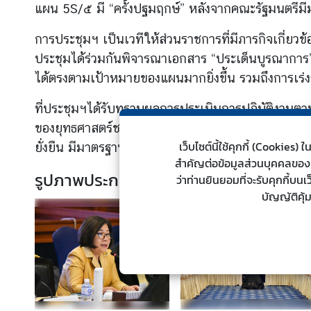
แผน 5S/๕ มี “ครั้งปฐมฤกษ์” หลังจากคณะรัฐมนตรีม
ต่
า
การประชุมฯ เป็นเวทีให้ส่วนราชการที่มีภารกิจเกี่
ง
ประชุมได้ร่วมกันพิจารณาเอกสาร “ประเด็นบูรณาการ”
ป
ได้ตรงตามเป้าหมายของแผนมากยิ่งขึ้น รวมถึงการเ
ร
ะ
ที่ประชุมฯได้รับทราบผลการประเมินการปฏิบัติงาน
เ
ของยุทธศาสตร์ชาติ) จัดทำโดยสำนักงานสภาพัฒนาการเ
ท
เว็บไซต์นี้ใช้คุกกี้ (Cookie
ศ
ยั่งยืน มีมาตรฐานสากล และมีเกียรติภูมิในประชาคมโลก
สำคัญต่อข้อมูลส่วนบุคคลของท่า
รูปภาพประกอบ
ว่าท่านยินยอมที่จะรับคุกกี้บน
น
บัญญัติคุ้
โ
ย
บ
า
ย
ก
า