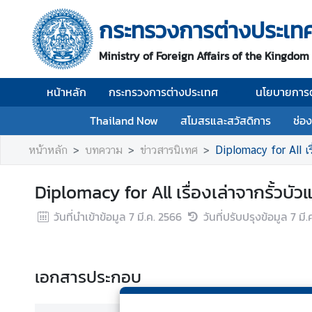
กระทรวงการต่างประเท
ห
Ministry of Foreign Affairs of the Kingdom
น้
า
หน้าหลัก
กระทรวงการต่างประเทศ
นโยบายการต
ห
ลั
Thailand Now
สโมสรและสวัสดิการ
ช่อ
ก
หน้าหลัก
บทความ
ข่าวสารนิเทศ
Diplomacy for All เรื
ก
ร
Diplomacy for All เรื่องเล่าจากรั้วบัว
ะ
ท
วันที่นำเข้าข้อมูล
7 มี.ค. 2566
วันที่ปรับปรุงข้อมูล
7 มี
ร
ว
ง
เอกสารประกอบ
ก
า
ร