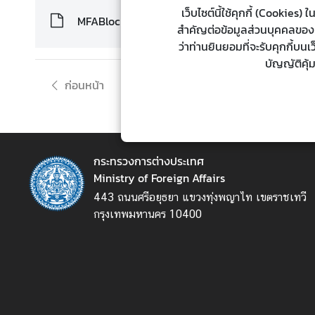
เว็บไซต์นี้ใช้คุกกี้ (Cookie
ต่
MFABlockditebook.pdf
สำคัญต่อข้อมูลส่วนบุคคลของท่า
า
ว่าท่านยินยอมที่จะรับคุกกี้บน
ง
บัญญัติคุ้
ป
ร
ก่อนหน้า
ะ
เ
ท
ศ
กระทรวงการต่างประเทศ
Ministry of Foreign Affairs
น
443 ถนนศรีอยุธยา แขวงทุ่งพญาไท เขตราชเทวี
โ
กรุงเทพมหานคร 10400
ย
บ
า
ย
ก
า