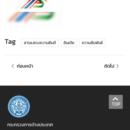
ไ
ท
ย
กั
บ
อ
Tag
สารแสดงความยินดี
อินเดีย
ความสัมพันธ์
า
เ
ซี
ก่อนหน้า
ถัดไป
ย
น
ศู
น
ย์
TOP
ข่
า
ว
กระทรวงการต่างประเทศ