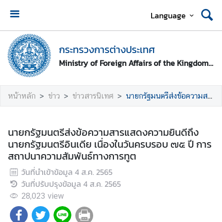
Language
ห
น้
กระทรวงการต่างประเทศ
า
Ministry of Foreign Affairs of the Kingdom of Thailand
ห
ลั
ก
หน้าหลัก
ข่าว
ข่าวสารนิเทศ
นายกรัฐมนตรีส่งข้อความสารแสดงความยินดีถึงนายกรัฐมนตรีอินเดีย เนื่องในวันครบรอบ ๗๕ ปี การสถาปนาความสัมพันธ์ทางการทูต
ก
ร
นายกรัฐมนตรีส่งข้อความสารแสดงความยินดีถึง
ะ
นายกรัฐมนตรีอินเดีย เนื่องในวันครบรอบ ๗๕ ปี การ
ท
สถาปนาความสัมพันธ์ทางการทูต
ร
วันที่นำเข้าข้อมูล
4 ส.ค. 2565
ว
วันที่ปรับปรุงข้อมูล
4 ส.ค. 2565
ง
ก
28,023
view
า
ร