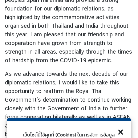
ร
foundation for our diplomatic relations, as
ต่
highlighted by the commemorative activities
า
organised in both Thailand and India throughout
ง
this year. I am pleased that our friendship and
ป
cooperation have grown from strength to
ร
ะ
strength in all areas, especially through the times
เ
of hardship from the COVID-19 epidemic.
ท
ศ
As we advance towards the next decade of our
diplomatic relations, I would like to take this
opportunity to reaffirm the Royal Thai
บ
Government’s determination to continue working
ริ
ก
closely with the Government of India to further
า
forge cooperation bilaterally as well as in ASEAN
ร
and other multilateral frameworks for the mutual
ป
benefit of our peoples.
เว็บไซต์นี้ใช้คุกกี้ (Cookies) ในการจัดการข้อมูล
ร