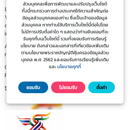
ส่วนบุคคลเพื่อการพัฒนาและปรับปรุงเว็บไซต์
ะ
Lastly, I also wish to extend my best wishes to
ทั้งนี้กระทรวงการต่างประเทศให้ความสำคัญต่อ
ช
Your Excellency and the people of India for the
ข้อมูลส่วนบุคคลของท่าน ซึ่งเป็นเจ้าของข้อมูล
า
ส่วนบุคคล หากท่านใช้บริการเว็บไซต์นี้ต่อไปโดย
continued good health, prosperity, and happiness
ช
ไม่มีการปรับตั้งค่าใด ๆ แสดงว่าท่านยินยอมที่จะ
in the years to come.
น
รับคุกกี้บนเว็บไซต์นี้ รวมทั้งยอมรับการเรียนรู้
นโยบาย ดังกล่าวและเอกสารที่เกี่ยวข้องเพิ่มเติม
Accept, Excellency, the renewed assurances of
ข้
ตามนโยบายพระราชบัญญัติคุ้มครองข้อมูลส่วน
my highest consideration.
อ
บุคคล พ.ศ. 2562 และยอมรับการเรียนรู้เพิ่มเติม
มู
และ
นโยบายคุกกี้
General Prayut Chan-o-cha (Ret.)
ล
Prime Minister
ป
รูปภาพประกอบ
ร
ยอมรับ
ไม่ยอมรับ
ตั้งค่า
ะ
เ
ท
ศ