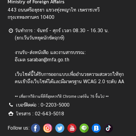
Ministry of Foreign Affairs
ป
443 ถนนศรีอยุธยา แขวงทุ่งพญาไท เขตราชเทวี
ร
กรุงเทพมหานคร 10400
ะ
ก
วันทำการ : จันทร์ - ศุกร์ เวลา 08.30 - 16.30 น.
า
(ยกเว้นวันหยุดนักขัตฤกษ์)
ศ
แ
งานรับ-ส่งหนังสือ และงานสารบรรณ:
ล
อีเมล saraban@mfa.go.th
ะ
อื่
เว็บไซต์นี้ได้รับการออกแบบเพื่ออำนวยความสะดวกให้ทุก
น
คนเข้าถึงเว็บไซต์ได้และมีมาตรฐาน WCAG 2.0 ระดับ AA
ๆ
** เพื่อการใช้งานที่ดีที่สุดควรใช้ Chrome เวอร์ชั่น 76 ขึ้นไป **
เบอร์ติดต่อ : 0-2203-5000
T
โทรสาร : 02-643-5018
h
a
Follow us:
i