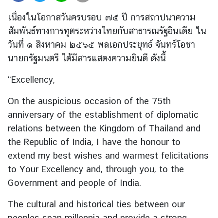
ต่
เนื่องในโอกาสวันครบรอบ ๗๕ ปี การสถาปนาความ
า
สัมพันธ์ทางการทูตระหว่างไทยกับสาธารณรัฐอินเดีย ใน
ง
วันที่ ๑ สิงหาคม ๒๕๖๕ พลเอกประยุทธ์ จันทร์โอชา
ป
ร
นายกรัฐมนตรี ได้มีสารแสดงความยินดี ดังนี้
ะ
“Excellency,
เ
ท
On the auspicious occasion of the 75th
ศ
anniversary of the establishment of diplomatic
relations between the Kingdom of Thailand and
น
the Republic of India, I have the honour to
โ
extend my best wishes and warmest felicitations
ย
to Your Excellency and, through you, to the
บ
า
Government and people of India.
ย
The cultural and historical ties between our
ก
า
peoples span millennia and provide a strong