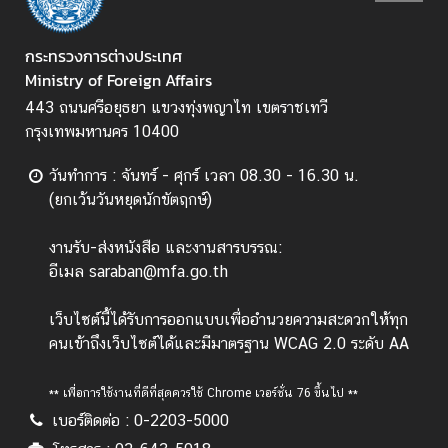
ไ
ท
กระทรวงการต่างประเทศ
ย
Ministry of Foreign Affairs
กั
บ
443 ถนนศรีอยุธยา แขวงทุ่งพญาไท เขตราชเทวี
อ
กรุงเทพมหานคร 10400
า
วันทำการ : จันทร์ - ศุกร์ เวลา 08.30 - 16.30 น.
เ
(ยกเว้นวันหยุดนักขัตฤกษ์)
ซี
ย
งานรับ-ส่งหนังสือ และงานสารบรรณ:
น
อีเมล saraban@mfa.go.th
ศู
น
เว็บไซต์นี้ได้รับการออกแบบเพื่ออำนวยความสะดวกให้ทุก
ย์
คนเข้าถึงเว็บไซต์ได้และมีมาตรฐาน WCAG 2.0 ระดับ AA
ข่
า
** เพื่อการใช้งานที่ดีที่สุดควรใช้ Chrome เวอร์ชั่น 76 ขึ้นไป **
ว
เบอร์ติดต่อ : 0-2203-5000