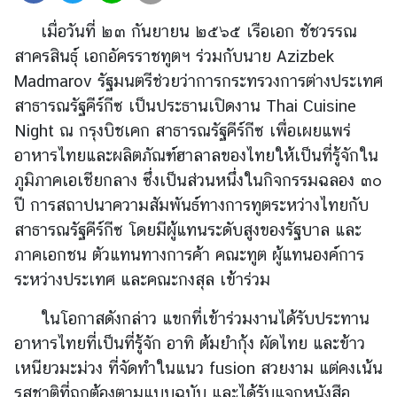
ต่
เมื่อวันที่ ๒๓ กันยายน ๒๕๖๕ เรือเอก ชัชวรรณ
า
สาครสินธุ์ เอกอัครราชทูตฯ ร่วมกับนาย Azizbek
ง
Madmarov รัฐมนตรีช่วยว่าการกระทรวงการต่างประเทศ
ป
ร
สาธารณรัฐคีร์กีซ เป็นประธานเปิดงาน Thai Cuisine
ะ
Night ณ กรุงบิชเคก สาธารณรัฐคีร์กีซ เพื่อเผยแพร่
เ
อาหารไทยและผลิตภัณฑ์ฮาลาลของไทยให้เป็นที่รู้จักใน
ท
ภูมิภาคเอเชียกลาง ซึ่งเป็นส่วนหนึ่งในกิจกรรมฉลอง ๓๐
ศ
ปี การสถาปนาความสัมพันธ์ทางการทูตระหว่างไทยกับ
สาธารณรัฐคีร์กีซ โดยมีผู้แทนระดับสูงของรัฐบาล และ
น
ภาคเอกชน ตัวแทนทางการค้า คณะทูต ผู้แทนองค์การ
โ
ระหว่างประเทศ และคณะกงสุล เข้าร่วม
ย
บ
ในโอกาสดังกล่าว แขกที่เข้าร่วมงานได้รับประทาน
า
อาหารไทยที่เป็นที่รู้จัก อาทิ ต้มยำกุ้ง ผัดไทย และข้าว
ย
เหนียวมะม่วง ที่จัดทำในแนว fusion สวยงาม แต่คงเน้น
ก
รสชาติที่ถูกต้องตามแบบฉบับ และได้รับแจกหนังสือ
า