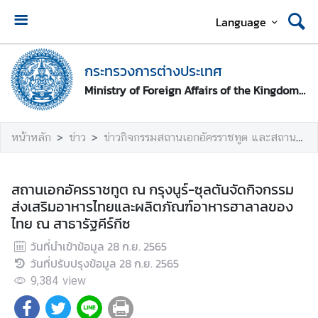
Language
ห
น้
กระทรวงการต่างประเทศ
า
Ministry of Foreign Affairs of the Kingdom of Thailand
ห
ลั
ก
หน้าหลัก
ข่าว
ข่าวกิจกรรมสถานเอกอัครราชทูต และสถานกงสุลใหญ่
ก
ร
สถานเอกอัครราชทูต ณ กรุงนูร์-ซุลตันจัดกิจกรรม
ะ
ส่งเสริมอาหารไทยและผลิตภัณฑ์อาหารฮาลาลของ
ท
ไทย ณ สาธารัฐคีร์กีซ
ร
วันที่นำเข้าข้อมูล
28 ก.ย. 2565
ว
วันที่ปรับปรุงข้อมูล
28 ก.ย. 2565
ง
ก
9,384
view
า
ร