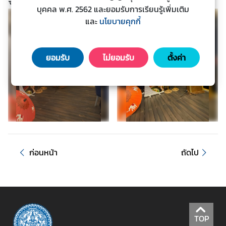
บุคคล พ.ศ. 2562 และยอมรับการเรียนรู้เพิ่มเติม
ะ
และ
นโยบายคุกกี้
ช
า
ช
ยอมรับ
ไม่ยอมรับ
ตั้งค่า
น
ข้
อ
มู
ล
ป
ร
ก่อนหน้า
ถัดไป
ะ
เ
ท
ศ
TOP