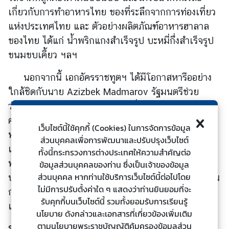
ร
เกี่ยวกับการทำอาหารไทย ของที่ระลึกจากการท่องเที่ยว
ต่
แห่งประเทศไทย และ ตัวอย่างผลิตภัณฑ์อาหารฮาลาล
า
ของไทย ได้แก่ น้ำพริกแกงสำเร็จรูป บะหมี่กึ่งสำเร็จรูป
ง
ขนมขบเคี้ยว ฯลฯ
ป
ร
นอกจากนี้ เอกอัครราชทูตฯ ได้มีโอกาสหารืออย่าง
ะ
ใกล้ชิดกับนาย Azizbek Madmarov รัฐมนตรีช่วย
เ
ว่าการกระทรวงการต่างประเทศ เกี่ยวกับลู่ทางการขยาย
ท
ความสัมพันธ์ระหว่างกัน โดยเฉพาะด้านการส่งเสริมการ
ศ
เว็บไซต์นี้ใช้คุกกี้ (Cookies) ในการจัดการข้อมูล
ท่องเที่ยวที่มีความต้องการของนักท่องเที่ยวชาวคีร์กีซไป
ส่วนบุคคลเพื่อการพัฒนาและปรับปรุงเว็บไซต์
เยือนประเทศไทยจำนวนไม่น้อย ซึ่งสถานเอกอัครราช
ทั้งนี้กระทรวงการต่างประเทศให้ความสำคัญต่อ
บ
ทูตฯ จะผลักดันเรื่องการเปิดเที่ยวบินตรงไปสู่
ข้อมูลส่วนบุคคลของท่าน ซึ่งเป็นเจ้าของข้อมูล
ริ
ส่วนบุคคล หากท่านใช้บริการเว็บไซต์นี้ต่อไปโดย
ประเทศไทย และการหาทางช่วยผ่อนคลายมาตรการด้าน
ก
ไม่มีการปรับตั้งค่าใด ๆ แสดงว่าท่านยินยอมที่จะ
า
การตรวจลงตรา ที่เชื่อว่าจะช่วยเพิ่มความต้องการท่อง
รับคุกกี้บนเว็บไซต์นี้ รวมทั้งยอมรับการเรียนรู้
ร
เที่ยวไทยมากยิ่งขึ้น
นโยบาย ดังกล่าวและเอกสารที่เกี่ยวข้องเพิ่มเติม
ป
รูปภาพประกอบ
ตามนโยบายพระราชบัญญัติคุ้มครองข้อมูลส่วน
ร