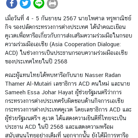
ต่
า
เมื่อวันที่ 4 - 5 กันยายน 2567 นายไพศาล หรูพาณิชย์
ง
กิจ รองปลัดกระทรวงการต่างประเทศ ได้นำคณะเยือน
ป
คูเวตเพื่อหารือเกี่ยวกับการส่งเสริมความร่วมมือในกรอบ
ร
ะ
ความร่วมมือเอเชีย (Asia Cooperation Dialogue:
เ
ACD) ในช่วงการเป็นประธานกรอบความร่วมมือเอเชีย
ท
ของประเทศไทยในปี 2568
ศ
คณะผู้แทนไทยได้พบหารือกับนาย Nasser Radan
Thamer Al-Mutairi เลขาธิการ ACD คนใหม่ และนาย
น
Sameeh Essa Johar Hayat ผู้ช่วยรัฐมนตรีว่าการ
โ
ย
กระทรวงการต่างประเทศรับผิดชอบด้านกิจการเอเชีย
บ
กระทรวงการต่างประเทศคูเวต โดยเลขาธิการ ACD และ
า
ผู้ช่วยรัฐมนตรีฯ คูเวต ได้แสดงความยินดีที่ไทยจะเป็น
ย
ประธาน ACD ในปี 2568 และแสดงความพร้อม
ก
สนับสนุนไทยอย่างเต็มที่ นอกจากนั้น ยังได้มีการหารือ
า