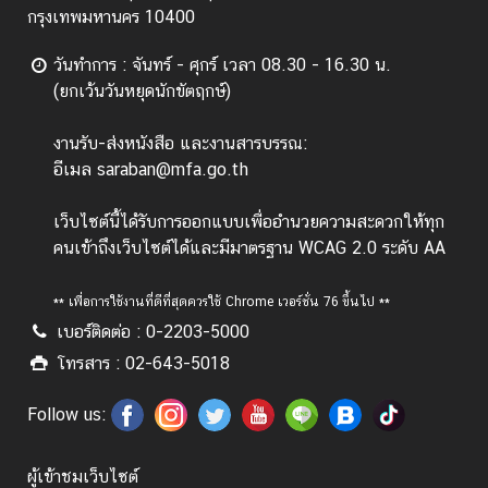
ไ
กรุงเทพมหานคร 10400
ท
ย
วันทำการ : จันทร์ - ศุกร์ เวลา 08.30 - 16.30 น.
กั
(ยกเว้นวันหยุดนักขัตฤกษ์)
บ
อ
งานรับ-ส่งหนังสือ และงานสารบรรณ:
า
อีเมล saraban@mfa.go.th
เ
ซี
เว็บไซต์นี้ได้รับการออกแบบเพื่ออำนวยความสะดวกให้ทุก
ย
คนเข้าถึงเว็บไซต์ได้และมีมาตรฐาน WCAG 2.0 ระดับ AA
น
** เพื่อการใช้งานที่ดีที่สุดควรใช้ Chrome เวอร์ชั่น 76 ขึ้นไป **
ศู
เบอร์ติดต่อ : 0-2203-5000
น
โทรสาร : 02-643-5018
ย์
ข่
Follow us:
า
ว
ผู้เข้าชมเว็บไซต์