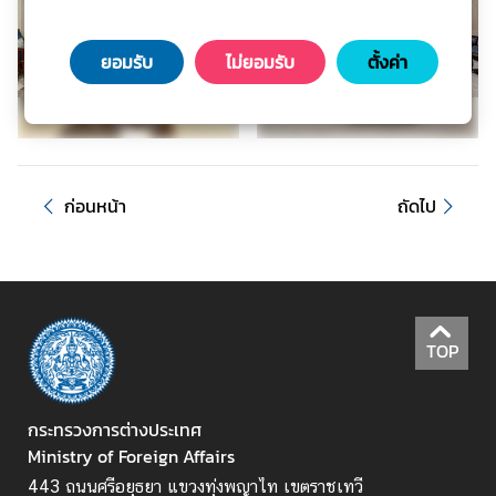
ะ
ช
ยอมรับ
ไม่ยอมรับ
ตั้งค่า
า
ช
น
ข้
ก่อนหน้า
ถัดไป
อ
มู
ล
ป
ร
TOP
ะ
เ
ท
กระทรวงการต่างประเทศ
ศ
Ministry of Foreign Affairs
443 ถนนศรีอยุธยา แขวงทุ่งพญาไท เขตราชเทวี