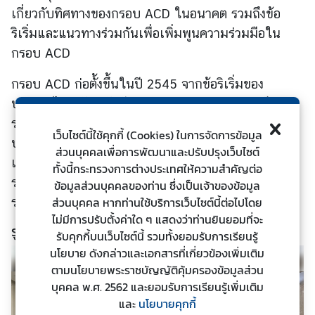
เกี่ยวกับทิศทางของกรอบ ACD ในอนาคต รวมถึงข้อ
ร
ต่
ริเริ่มและแนวทางร่วมกันเพื่อเพิ่มพูนความร่วมมือใน
า
กรอบ ACD
ง
ป
กรอบ ACD ก่อตั้งขึ้นในปี 2545 จากข้อริเริ่มของ
ร
ประเทศไทย ปัจจุบันมีสมาชิก 35 ประเทศ โดยเป็นก
ะ
รอบความร่วมมือและเวทีหารือระดับนโยบายระหว่าง
เ
เว็บไซต์นี้ใช้คุกกี้ (Cookies) ในการจัดการข้อมูล
ประเทศในเอเชีย เพื่อส่งเสริมความเข้าใจ ความไว้เนื้อ
ท
ส่วนบุคคลเพื่อการพัฒนาและปรับปรุงเว็บไซต์
เชื่อใจ และผลประโยชน์ร่วมกันของประเทศในเอเชีย
ศ
ทั้งนี้กระทรวงการต่างประเทศให้ความสำคัญต่อ
รวมถึงเพื่อหาทางออกสำหรับปัญหาและความท้าทาย
ข้อมูลส่วนบุคคลของท่าน ซึ่งเป็นเจ้าของข้อมูล
ระดับโลกร่วมกัน
ส่วนบุคคล หากท่านใช้บริการเว็บไซต์นี้ต่อไปโดย
บ
ไม่มีการปรับตั้งค่าใด ๆ แสดงว่าท่านยินยอมที่จะ
ริ
รูปภาพประกอบ
รับคุกกี้บนเว็บไซต์นี้ รวมทั้งยอมรับการเรียนรู้
ก
นโยบาย ดังกล่าวและเอกสารที่เกี่ยวข้องเพิ่มเติม
า
ตามนโยบายพระราชบัญญัติคุ้มครองข้อมูลส่วน
ร
บุคคล พ.ศ. 2562 และยอมรับการเรียนรู้เพิ่มเติม
ป
และ
นโยบายคุกกี้
ร