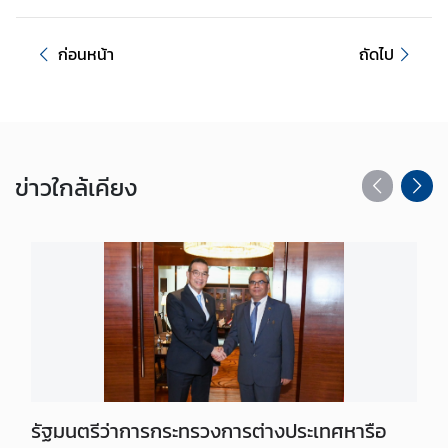
ย
ก
า
ก่อนหน้า
ถัดไป
ร
คุ้
ม
ค
ร
ข่าว
ใกล้เคียง
อ
ง
ข้
อ
มู
ล
ส่
ว
น
บุ
รัฐมนตรีว่าการกระทรวงการต่างประเทศหารือ
ค