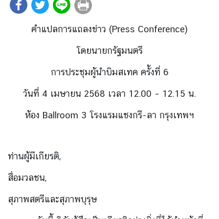
ต่
า
คำแปลการแถลงข่าว (Press Conference)
ง
ป
โดยนายกรัฐมนตรี
ร
ะ
การประชุมผู้นำบิมสเทค ครั้งที่ 6
เ
ท
วันที่ 4 เมษายน 2568 เวลา 12.00 – 12.15 น.
ศ
ห้อง Ballroom 3 โรงแรมแชงกรี-ลา กรุงเทพฯ
น
โ
ท่านผู้มีเกียรติ,
ย
บ
สื่อมวลชน,
า
ย
สุภาพสตรีและสุภาพบุรุษ
ก
า