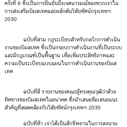
ครั้งที่ 6 ซึ่งเป็นการยืนยันถึงเจตนารมณ์ของพวกเราใน
ไ
ท
การส่งเสริมบิมสเทคและผลักดันวิสัยทัศน์กรุงเทพฯ
ย
2030
กั
บ
อ
ฉบับที่สาม กฎระเบียบสำหรับกลไกการดำเนิน
า
งานของบิมสเทค ซึ่งเป็นกรอบการดำเนินงานที่เป็นระบบ
เ
และมีกฎเกณฑ์เป็นพื้นฐาน เพื่อเพิ่มประสิทธิภาพและ
ซี
ความเป็นระเบียบแบบแผนในการดำเนินงานของบิมส
ย
เทค
น
ศู
น
ฉบับที่สี่ รายงานของคณะผู้ทรงคุณวุฒิว่าด้วย
ย์
ทิศทางของบิมสเทคในอนาคต ซึ่งนำเสนอข้อเสนอแนะ
ข่
สำคัญที่สอดคล้องกับวิสัยทัศน์กรุงเทพฯ 2030
า
ว
ฉบับที่ห้า เราได้เป็นสักขีพยานในการลงนาม