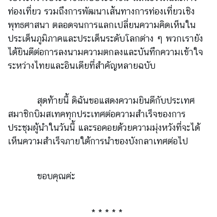
ต่
ท่องเที่ยว รวมถึงการพัฒนาเส้นทางการท่องเที่ยวเชิง
อ
พุทธศาสนา ตลอดจนการแลกเปลี่ยนความคิดเห็นใน
ต้
า
ประเด็นภูมิภาคและประเด็นระดับโลกต่าง ๆ พวกเรายัง
น
ได้ยินดีต่อการลงนามความตกลงและบันทึกความเข้าใจ
ก
ระหว่างไทยและอินเดียที่สำคัญหลายฉบับ
า
ร
ทุ
สุดท้ายนี้ ดิฉันขอแสดงความยินดีกับประเทศ
จ
สมาชิกบิมสเทคทุกประเทศต่อความสำเร็จของการ
ริ
ประชุมผู้นำในวันนี้ และรอคอยด้วยความมุ่งหวังที่จะได้
ต
เห็นความสำเร็จภายใต้การนำของบังกลาเทศต่อไป
น
โ
ขอบคุณค่ะ
ย
บ
า
* * * * *