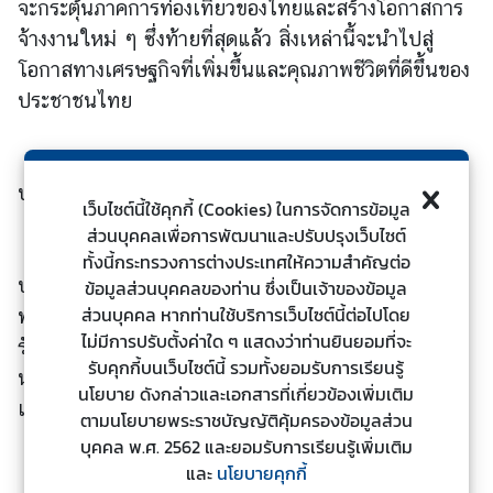
ดิ
จะกระตุ้นภาคการท่องเที่ยวของไทยและสร้างโอกาสการ
ก
จ้างงานใหม่ ๆ ซึ่งท้ายที่สุดแล้ว สิ่งเหล่านี้จะนำไปสู่
า
โอกาสทางเศรษฐกิจที่เพิ่มขึ้นและคุณภาพชีวิตที่ดีขึ้นของ
ร
ประชาชนไทย
ช่
อ
ง
ประเด็นทวิภาคี
ท
เว็บไซต์นี้ใช้คุกกี้ (Cookies) ในการจัดการข้อมูล
า
ส่วนบุคคลเพื่อการพัฒนาและปรับปรุงเว็บไซต์
ก่อนการประชุมผู้นำบิมสเทค ครั้งที่ 6
ง
ทั้งนี้กระทรวงการต่างประเทศให้ความสำคัญต่อ
ประเทศไทยได้มีโอกาสต้อนรับการเยือนอย่างเป็น
ก
ข้อมูลส่วนบุคคลของท่าน ซึ่งเป็นเจ้าของข้อมูล
า
ส่วนบุคคล หากท่านใช้บริการเว็บไซต์นี้ต่อไปโดย
ทางการของ ฯพณฯ นายเค พี ศรรมะ โอลี นายก
ร
ไม่มีการปรับตั้งค่าใด ๆ แสดงว่าท่านยินยอมที่จะ
รัฐมนตรีเนปาล เมื่อวันที่ 2 เมษายน 2568 และ ฯพณฯ
แ
รับคุกกี้บนเว็บไซต์นี้ รวมทั้งยอมรับการเรียนรู้
นายนเรนทร โมที นายกรัฐมนตรีอินเดีย เมื่อวันที่ 3 - 4
ส
นโยบาย ดังกล่าวและเอกสารที่เกี่ยวข้องเพิ่มเติม
เมษายน 2568
ด
ตามนโยบายพระราชบัญญัติคุ้มครองข้อมูลส่วน
ง
บุคคล พ.ศ. 2562 และยอมรับการเรียนรู้เพิ่มเติม
การเยือนของนายกรัฐมนตรีเนปาลครั้งนี้นับ
ค
และ
นโยบายคุกกี้