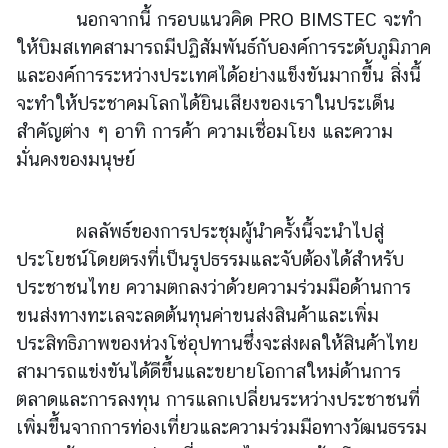
l
นอกจากนี้ กรอบแนวคิด PRO BIMSTEC จะทำ
a
ให้บิมสเทคสามารถมีปฏิสัมพันธ์กับองค์การระดับภูมิภาค
n
และองค์การระหว่างประเทศได้อย่างแข็งขันมากขึ้น สิ่งนี้
d
N
จะทำให้ประชาคมโลกได้ยินเสียงของเราในประเด็น
o
สำคัญต่าง ๆ อาทิ การค้า ความเชื่อมโยง และความ
w
มั่นคงของมนุษย์
ส
โ
ผลลัพธ์ของการประชุมผู้นำครั้งนี้จะนำไปสู่
ม
ประโยชน์โดยตรงที่เป็นรูปธรรมและจับต้องได้สำหรับ
ส
ร
ประชาชนไทย ความตกลงว่าด้วยความร่วมมือด้านการ
แ
ขนส่งทางทะเลจะลดต้นทุนค่าขนส่งสินค้าและเพิ่ม
ล
ประสิทธิภาพของห่วงโซ่อุปทานซึ่งจะส่งผลให้สินค้าไทย
ะ
สามารถแข่งขันได้ดีขึ้นและขยายโอกาสใหม่ด้านการ
ส
ตลาดและการลงทุน การแลกเปลี่ยนระหว่างประชาชนที่
วั
เพิ่มขึ้นจากการท่องเที่ยวและความร่วมมือทางวัฒนธรรม
ส