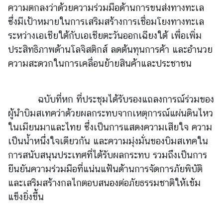
ความตกลงว่าด้วยความร่วมมือด้านการขนส่งทางทะเล
ป
ซึ่งมีเป้าหมายในการเสริมสร้างการเชื่อมโยงทางทะเล
ร
ระหว่างเอเชียใต้กับเอเชียตะวันออกเฉียงใต้ เพื่อเพิ่ม
ะ
ประสิทธิภาพด้านโลจิสติกส์ ลดต้นทุนการค้า และอำนวย
ก
า
ความสะดวกในการเคลื่อนย้ายสินค้าและประชาชน
ศ
แ
ล
ฉบับที่หก ที่ประชุมได้รับรองแถลงการณ์ร่วมของ
ะ
ผู้นำบิมสเทคว่าด้วยผลกระทบจากเหตุการณ์แผ่นดินไหว
อื่
ในเมียนมาและไทย ซึ่งเป็นการแสดงความเสียใจ ความ
น
เป็นน้ำหนึ่งใจเดียวกัน และความมุ่งมั่นของบิมสเทคใน
ๆ
การสนับสนุนประเทศที่ได้รับผลกระทบ รวมถึงเป็นการ
ยืนยันความร่วมมือที่แน่นแฟ้นด้านการจัดการภัยพิบัติ
T
และเสริมสร้างกลไกตอบสนองต่อภัยธรรมชาติให้เข้ม
h
แข็งยิ่งขึ้น
a
i