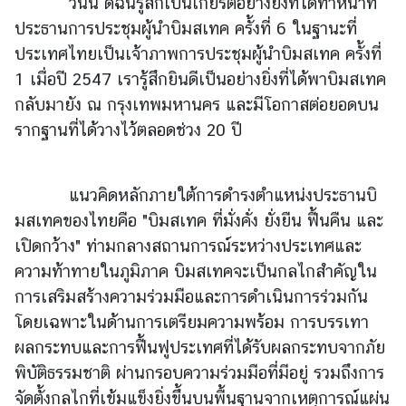
วันนี้ ดิฉันรู้สึกเป็นเกียรติอย่างยิ่งที่ได้ทำหน้าที่
ร
ประธานการประชุมผู้นำบิมสเทค ครั้งที่ 6 ในฐานะที่
ต่
ประเทศไทยเป็นเจ้าภาพการประชุมผู้นำบิมสเทค ครั้งที่
า
1 เมื่อปี 2547 เรารู้สึกยินดีเป็นอย่างยิ่งที่ได้พาบิมสเทค
ง
กลับมายัง ณ กรุงเทพมหานคร และมีโอกาสต่อยอดบน
ป
ร
รากฐานที่ได้วางไว้ตลอดช่วง 20 ปี
ะ
เ
ท
แนวคิดหลักภายใต้การดำรงตำแหน่งประธานบิ
ศ
มสเทคของไทยคือ "บิมสเทค ที่มั่งคั่ง ยั่งยืน ฟื้นคืน และ
เปิดกว้าง" ท่ามกลางสถานการณ์ระหว่างประเทศและ
ความท้าทายในภูมิภาค บิมสเทคจะเป็นกลไกสำคัญใน
บ
ริ
การเสริมสร้างความร่วมมือและการดำเนินการร่วมกัน
ก
โดยเฉพาะในด้านการเตรียมความพร้อม การบรรเทา
า
ผลกระทบและการฟื้นฟูประเทศที่ได้รับผลกระทบจากภัย
ร
พิบัติธรรมชาติ ผ่านกรอบความร่วมมือที่มีอยู่ รวมถึงการ
ป
จัดตั้งกลไกที่เข้มแข็งยิ่งขึ้นบนพื้นฐานจากเหตุการณ์แผ่น
ร