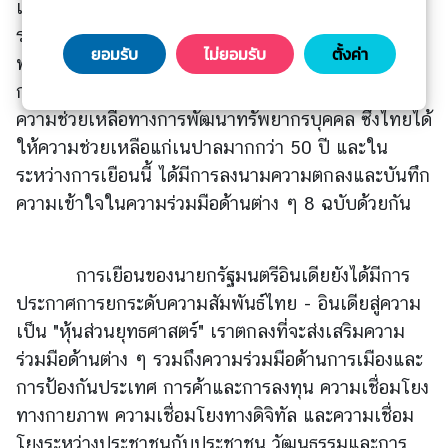
ว
เป็นการเยือนทางการครั้งแรก เราได้หารือเกี่ยวกับความ
า
ร่วมมือหลากหลายด้าน รวมถึงการค้าและความร่วมมือ
ม
ยอมรับ
ไม่ยอมรับ
ตั้งค่า
ทางเศรษฐกิจ การส่งเสริมให้การทำธุรกิจง่ายยิ่งขึ้น
คิ
การเกษตรการท่องเที่ยวและวัฒนธรรม รวมทั้งการให้
ด
ความช่วยเหลือทางการพัฒนาทรัพยากรบุคคล ซึ่งไทยได้
เ
ให้ความช่วยเหลือแก่เนปาลมากกว่า 50 ปี และใน
ห็
น
ระหว่างการเยือนนี้ ได้มีการลงนามความตกลงและบันทึก
ความเข้าใจในความร่วมมือด้านต่าง ๆ 8 ฉบับด้วยกัน
ศู
น
ย์
การเยือนของนายกรัฐมนตรีอินเดียยังได้มีการ
ป
ประกาศการยกระดับความสัมพันธ์ไทย - อินเดียสู่ความ
ฏิ
เป็น "หุ้นส่วนยุทธศาสตร์" เราตกลงที่จะส่งเสริมความ
บั
ติ
ร่วมมือด้านต่าง ๆ รวมถึงความร่วมมือด้านการเมืองและ
ก
การป้องกันประเทศ การค้าและการลงทุน ความเชื่อมโยง
า
ทางกายภาพ ความเชื่อมโยงทางดิจิทัล และความเชื่อม
ร
โยงระหว่างประชาชนกับประชาชน วัฒนธรรมและการ