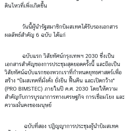
ดินไหวที่เพิ่งเกิดขึ้น
ะ
ช
า
วันนี้ผู้นำรัฐสมาชิกบิมสเทคได้รับรองเอกสาร
ช
น
ผลลัพธ์สำคัญ 6 ฉบับ ได้แก่
ข้
ฉบับแรก วิสัยทัศน์กรุงเทพฯ 2030 ซึ่งเป็น
อ
เอกสารสำคัญของการประชุมสุดยอดครั้งนี้ และถือเป็น
มู
วิสัยทัศน์ฉบับแรกของพวกเราที่กำหนดยุทธศาสตร์เพื่อ
ล
สร้าง "บิมสเทคที่มั่งคั่ง ยั่งยืน ฟื้นคืน และเปิดกว้าง"
ป
ร
(PRO BIMSTEC) ภายในปี ค.ศ. 2030 โดยให้ความ
ะ
สำคัญกับการบูรณาการทางเศรษฐกิจ การเชื่อมโยง และ
เ
ความมั่นคงของมนุษย์
ท
ศ
ฉบับที่สอง ปฏิญญาการประชุมผู้นำบิมสเทค