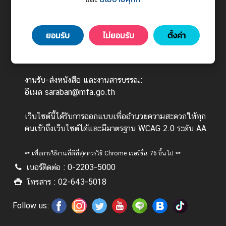
ร
443 ถนนศรีอยุธยา แขวงทุ่งพญาไท เขตราชเทวี
ต่
กรุงเทพมหานคร 10400
า
ยอมรับ
ไม่ยอมรับ
ตั้งค่า
วันทำการ : จันทร์ - ศุกร์ เวลา 08.30 - 16.30 น.
ง
(ยกเว้นวันหยุดนักขัตฤกษ์)
ป
ร
งานรับ-ส่งหนังสือ และงานสารบรรณ:
ะ
อีเมล saraban@mfa.go.th
เ
ท
เว็บไซต์นี้ได้รับการออกแบบเพื่ออำนวยความสะดวกให้ทุก
ศ
คนเข้าถึงเว็บไซต์ได้และมีมาตรฐาน WCAG 2.0 ระดับ AA
บ
** เพื่อการใช้งานที่ดีที่สุดควรใช้ Chrome เวอร์ชั่น 76 ขึ้นไป **
ริ
เบอร์ติดต่อ : 0-2203-5000
ก
โทรสาร : 02-643-5018
า
ร
Follow us:
ป
ร