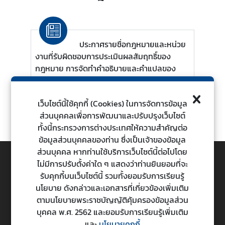
ต่
า
ง
ประกาศรายชื่อกฎหมายและหน่วย
ป
งานที่รับผิดชอบการประเมินผลสัมฤทธิ์ของ
ร
กฎหมาย การจัดทำคำอธิบายและคำแปลของ
ะ
กฎหมาย และการเผยแพร่ข้อมูลกฎหมายและกฎ
เ
เกณฑ์
ท
31 ก.ค. 2563
เว็บไซต์นี้ใช้คุกกี้ (Cookies) ในการจัดการข้อมูล
อ่านต่อ
ศ
ส่วนบุคคลเพื่อการพัฒนาและปรับปรุงเว็บไซต์
ทั้งนี้กระทรวงการต่างประเทศให้ความสำคัญต่อ
น
ข้อมูลส่วนบุคคลของท่าน ซึ่งเป็นเจ้าของข้อมูล
โ
ส่วนบุคคล หากท่านใช้บริการเว็บไซต์นี้ต่อไปโดย
ย
ไม่มีการปรับตั้งค่าใด ๆ แสดงว่าท่านยินยอมที่จะ
TOP
บ
รับคุกกี้บนเว็บไซต์นี้ รวมทั้งยอมรับการเรียนรู้
า
นโยบาย ดังกล่าวและเอกสารที่เกี่ยวข้องเพิ่มเติม
ย
ตามนโยบายพระราชบัญญัติคุ้มครองข้อมูลส่วน
กระทรวงการต่างประเทศ
ก
บุคคล พ.ศ. 2562 และยอมรับการเรียนรู้เพิ่มเติม
Ministry of Foreign Affairs
า
และ
นโยบายคุกกี้