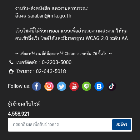
l
a
งานรับ-ส่งหนังสือ และงานสารบรรณ:
n
อีเมล saraban@mfa.go.th
d
N
เว็บไซต์นี้ได้รับการออกแบบเพื่ออำนวยความสะดวกให้ทุก
o
คนเข้าถึงเว็บไซต์ได้และมีมาตรฐาน WCAG 2.0 ระดับ AA
w
** เพื่อการใช้งานที่ดีที่สุดควรใช้ Chrome เวอร์ชั่น 76 ขึ้นไป **
ส
เบอร์ติดต่อ : 0-2203-5000
โ
โทรสาร : 02-643-5018
ม
ส
Follow us:
ร
แ
ล
ผู้เข้าชมเว็บไซต์
ะ
4,558,921
ส
สมัคร
วั
ส