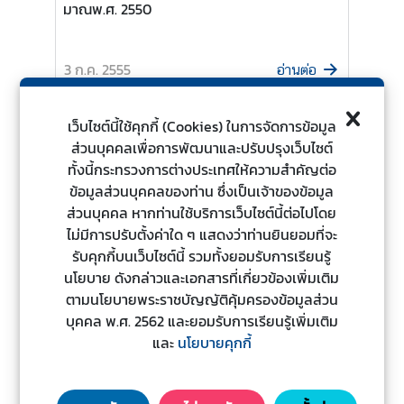
มาณพ.ศ. 2550
ะ
ช
า
3 ก.ค. 2555
อ่านต่อ
ช
น
เว็บไซต์นี้ใช้คุกกี้ (Cookies) ในการจัดการข้อมูล
ส่วนบุคคลเพื่อการพัฒนาและปรับปรุงเว็บไซต์
ข้
แผนปฏิบัติการในการป้องกันและ
ทั้งนี้กระทรวงการต่างประเทศให้ความสำคัญต่อ
อ
ปราบปรามการทุจริตและประพฤติมิชอบ ปีงบประ
ข้อมูลส่วนบุคคลของท่าน ซึ่งเป็นเจ้าของข้อมูล
มู
มาณพ.ศ. 2551
ส่วนบุคคล หากท่านใช้บริการเว็บไซต์นี้ต่อไปโดย
ล
ไม่มีการปรับตั้งค่าใด ๆ แสดงว่าท่านยินยอมที่จะ
ป
รับคุกกี้บนเว็บไซต์นี้ รวมทั้งยอมรับการเรียนรู้
3 ก.ค. 2555
ร
อ่านต่อ
นโยบาย ดังกล่าวและเอกสารที่เกี่ยวข้องเพิ่มเติม
ะ
ตามนโยบายพระราชบัญญัติคุ้มครองข้อมูลส่วน
เ
บุคคล พ.ศ. 2562 และยอมรับการเรียนรู้เพิ่มเติม
ท
และ
นโยบายคุกกี้
ศ
แผนปฏิบัติการในการป้องกันและ
ปราบปรามการทุจริตและประพฤติมิชอบ ปีงบประ