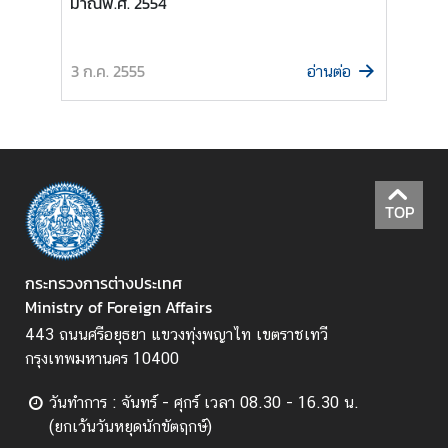
มาณพ.ศ. 2554
ป
ร
3 ก.ค. 2555
อ่านต่อ
ะ
ก
า
ศ
แ
ล
TOP
ะ
อื่
น
กระทรวงการต่างประเทศ
ๆ
Ministry of Foreign Affairs
443 ถนนศรีอยุธยา แขวงทุ่งพญาไท เขตราชเทวี
T
กรุงเทพมหานคร 10400
h
a
วันทำการ : จันทร์ - ศุกร์ เวลา 08.30 - 16.30 น.
i
(ยกเว้นวันหยุดนักขัตฤกษ์)