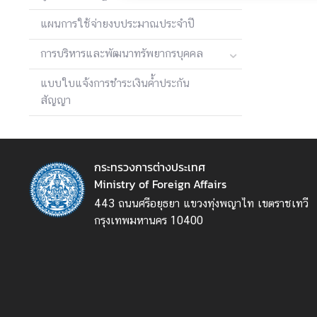
ร
แผนการใช้จ่ายงบประมาณประจำปี
ต่
า
การบริหารและพัฒนาทรัพยากรบุคคล
ง
ป
แบบใบแจ้งการชำระเงินค้ำประกัน
ร
สัญญา
ะ
เ
ท
ศ
กระทรวงการต่างประเทศ
Ministry of Foreign Affairs
443 ถนนศรีอยุธยา แขวงทุ่งพญาไท เขตราชเทวี
บ
กรุงเทพมหานคร 10400
ริ
ก
า
ร
ป
ร