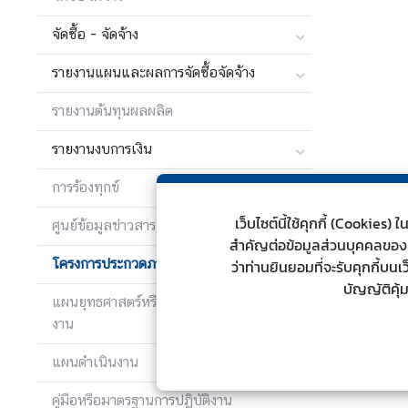
ต่
จัดซื้อ - จัดจ้าง
า
ง
รายงานแผนและผลการจัดซื้อจัดจ้าง
ป
ร
รายงานต้นทุนผลผลิต
ะ
เ
รายงานงบการเงิน
ท
การร้องทุกข์
ศ
เว็บไซต์นี้ใช้คุกกี้ (Cookie
ศูนย์ข้อมูลข่าวสาร
สำคัญต่อข้อมูลส่วนบุคคลของท่า
น
โครงการประกวดภาพถ่ายไทยกับ UN
ว่าท่านยินยอมที่จะรับคุกกี้บน
โ
บัญญัติคุ้
ย
แผนยุทธศาสตร์หรือแผนพัฒนาหน่วย
บ
งาน
า
ย
แผนดำเนินงาน
ก
คู่มือหรือมาตรฐานการปฏิบัติงาน
า