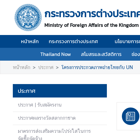
กระทรวงการต่างประเท
ห
Ministry of Foreign Affairs of the Kingdom
น้
า
หน้าหลัก
กระทรวงการต่างประเทศ
นโยบายการต
ห
ลั
Thailand Now
สโมสรและสวัสดิการ
ช่อ
ก
หน้าหลัก
ประกาศ
โครงการประกวดภาพถ่ายไทยกับ UN
ก
ร
ะ
ประกาศ
ท
ร
ประกาศ | รับสมัครงาน
ว
ง
ประกาศผลรางวัลสลากกาชาด
ก
า
มาตรการส่งเสริมความโปร่งใสในการ
ร
จัดซื้อจัดจ้าง