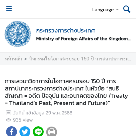
Language
ห
น้
กระทรวงการต่างประเทศ
า
Ministry of Foreign Affairs of the Kingdom of Thailand
ห
ลั
ก
หน้าหลัก
กิจกรรมในโอกาสครบรอบ 150 ปี การสถาปนากระทรวงการต่างประเทศ
ก
ร
การเสวนาวิชาการในโอกาสครบรอบ 150 ปี การ
ะ
สถาปนากระทรวงการต่างประเทศ ในหัวข้อ “สนธิ
ท
สัญญา = อดีต ปัจจุบัน และอนาคตของไทย /Treaty
ร
= Thailand's Past, Present and Future)”
ว
วันที่นำเข้าข้อมูล
29 พ.ค. 2568
ง
ก
935
view
า
ร