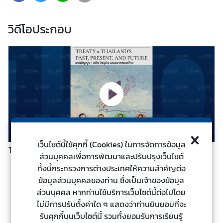
ต่
า
วิดีโอประกอบ
ง
ป
ร
ะ
เ
ท
ศ
น
เว็บไซต์นี้ใช้คุกกี้ (Cookies) ในการจัดการข้อมูล
โ
TREATY = THAILAND's PAST, PRESENT, AND FUTURE
ส่วนบุคคลเพื่อการพัฒนาและปรับปรุงเว็บไซต์
ย
ทั้งนี้กระทรวงการต่างประเทศให้ความสำคัญต่อ
บ
ข้อมูลส่วนบุคคลของท่าน ซึ่งเป็นเจ้าของข้อมูล
า
ก่อนหน้า
ถัดไป
ส่วนบุคคล หากท่านใช้บริการเว็บไซต์นี้ต่อไปโดย
ย
ไม่มีการปรับตั้งค่าใด ๆ แสดงว่าท่านยินยอมที่จะ
ก
รับคุกกี้บนเว็บไซต์นี้ รวมทั้งยอมรับการเรียนรู้
า