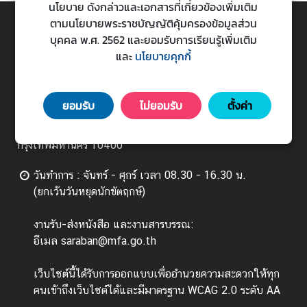
นโยบาย ดังกล่าวและเอกสารที่เกี่ยวข้องเพิ่มเติม
ร
ตามนโยบายพระราชบัญญัติคุ้มครองข้อมูลส่วน
ต่
บุคคล พ.ศ. 2562 และยอมรับการเรียนรู้เพิ่มเติม
TOP
า
และ
นโยบายคุกกี้
ง
ป
กระทรวงการต่างประเทศ
ร
ยอมรับ
ไม่ยอมรับ
ตั้งค่า
Ministry of Foreign Affairs
ะ
เ
443 ถนนศรีอยุธยา แขวงทุ่งพญาไท เขตราชเทวี
ท
กรุงเทพมหานคร 10400
ศ
วันทำการ : จันทร์ - ศุกร์ เวลา 08.30 - 16.30 น.
(ยกเว้นวันหยุดนักขัตฤกษ์)
บ
ริ
งานรับ-ส่งหนังสือ และงานสารบรรณ:
ก
อีเมล saraban@mfa.go.th
า
ร
เว็บไซต์นี้ได้รับการออกแบบเพื่ออำนวยความสะดวกให้ทุก
ป
คนเข้าถึงเว็บไซต์ได้และมีมาตรฐาน WCAG 2.0 ระดับ AA
ร