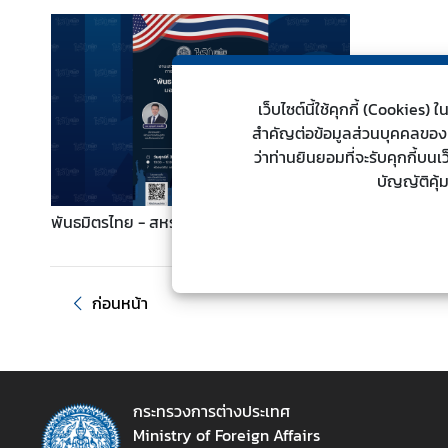
ต่
า
ง
ป
เว็บไซต์นี้ใช้คุกกี้ (Cookie
ร
สำคัญต่อข้อมูลส่วนบุคคลของท่า
ะ
ว่าท่านยินยอมที่จะรับคุกกี้บน
เ
บัญญัติคุ้
ท
ศ
พันธมิตรไทย - สหรัฐฯ : มองย้อนอดีต มุ่งสู่
อนาคต
น
โ
ก่อนหน้า
ย
บ
า
ย
กระทรวงการต่างประเทศ
ก
Ministry of Foreign Affairs
า