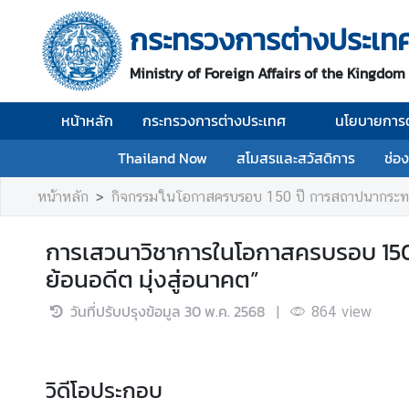
กระทรวงการต่างประเท
ห
Ministry of Foreign Affairs of the Kingdom
น้
า
หน้าหลัก
กระทรวงการต่างประเทศ
นโยบายการต
ห
ลั
Thailand Now
สโมสรและสวัสดิการ
ช่อ
ก
หน้าหลัก
กิจกรรมในโอกาสครบรอบ 150 ปี การสถาปนากระท
ก
ร
การเสวนาวิชาการในโอกาสครบรอบ 150 
ะ
ย้อนอดีต มุ่งสู่อนาคต”
ท
ร
วันที่ปรับปรุงข้อมูล
30 พ.ค. 2568
|
864
view
ว
ง
ก
า
วิดีโอประกอบ
ร