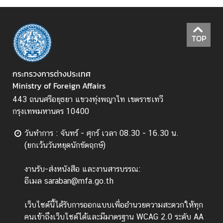
ป
ร
ะ
TOP
ก
า
กระทรวงการต่างประเทศ
ศ
Ministry of Foreign Affairs
แ
ล
443 ถนนศรีอยุธยา แขวงทุ่งพญาไท เขตราชเทวี
ะ
กรุงเทพมหานคร 10400
อื่
น
วันทำการ : จันทร์ - ศุกร์ เวลา 08.30 - 16.30 น.
ๆ
(ยกเว้นวันหยุดนักขัตฤกษ์)
งานรับ-ส่งหนังสือ และงานสารบรรณ:
T
อีเมล saraban@mfa.go.th
h
a
เว็บไซต์นี้ได้รับการออกแบบเพื่ออำนวยความสะดวกให้ทุก
i
คนเข้าถึงเว็บไซต์ได้และมีมาตรฐาน WCAG 2.0 ระดับ AA