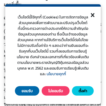
มากยิ่งขึ้น
ะ
ช
า
เว็บไซต์นี้ใช้คุกกี้ (Cookies) ในการจัดการข้อมูล
อนึ่ง การประชุมดังกล่าวถือเป็นการประชุมที่จัดขึ้นเป็น
ช
ส่วนบุคคลเพื่อการพัฒนาและปรับปรุงเว็บไซต์
ครั้งแรกระหว่างรัฐมนตรีต่างประเทศกลุ่มประเทศ BRICS
น
ทั้งนี้กระทรวงการต่างประเทศให้ความสำคัญต่อ
(บราซิล รัสเซีย อินเดีย จีน และแอฟริกาใต้) กับประเทศ
ข้อมูลส่วนบุคคลของท่าน ซึ่งเป็นเจ้าของข้อมูล
EMDCs โดยมีนายหวัง อี้ มนตรีแห่งรัฐและรัฐมนตรี
ส่วนบุคคล หากท่านใช้บริการเว็บไซต์นี้ต่อไปโดย
ข้
ว่าการกระทรวงการต่างประเทศสาธารณรัฐประชาชนจีน
ไม่มีการปรับตั้งค่าใด ๆ แสดงว่าท่านยินยอมที่จะ
อ
เป็นเจ้าภาพการประชุมในห้วงการเป็นประธาน BRICS
รับคุกกี้บนเว็บไซต์นี้ รวมทั้งยอมรับการเรียนรู้
มู
นโยบาย ดังกล่าวและเอกสารที่เกี่ยวข้องเพิ่มเติม
ในปี ๒๕๖๕ ภายใต้หัวข้อ “เสริมสร้างความเป็นหุ้นส่วน
ล
ตามนโยบายพระราชบัญญัติคุ้มครองข้อมูลส่วน
BRICS คุณภาพสูง สู่ศักราชใหม่แห่งการพัฒนาระดับ
ป
บุคคล พ.ศ. 2562 และยอมรับการเรียนรู้เพิ่มเติม
โลก” ประเทศที่ได้รับเชิญ ได้แก่ คาซัคสถาน
ร
และ
นโยบายคุกกี้
ะ
ซาอุดีอาระเบีย อินโดนีเซีย อาร์เจนตินา อียิปต์ ไนจีเรีย
เ
เซเนกัล สหรัฐอาหรับเอมิเรตส์ และไทย ซึ่งการที่ไทยได้
ท
รับเชิญเข้าร่วมการประชุมครั้งนี้สะท้อนให้เห็นถึงความ
ยอมรับ
ไม่ยอมรับ
ตั้งค่า
ศ
เชื่อมั่นที่มิตรประเทศมีต่อไทย และบทบาทที่สร้างสรรค์
ของไทยในฐานะประเทศกำลังพัฒนาที่ส่งเสริมความร่วม