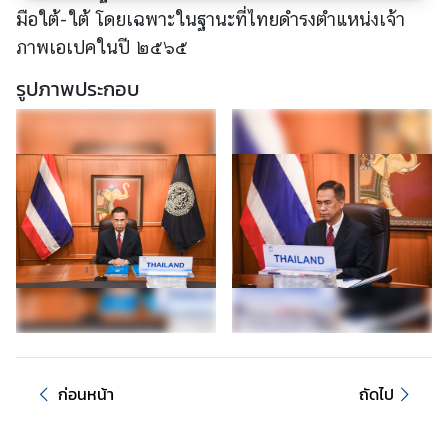
ไ
มือใต้-ใต้ โดยเฉพาะในฐานะที่ไทยดำรงตำแหน่งเจ้า
ท
ภาพเอเปคในปี ๒๕๖๕
ย
กั
รูปภาพประกอบ
บ
อ
า
เ
ซี
ย
น
ศู
น
ย์
ข่
า
ก่อนหน้า
ถัดไป
ว