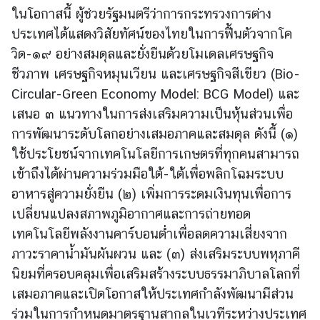
ในโอกาสนี้ ผู้ช่วยรัฐมนตรีว่าการกระทรวงการต่าง
ร
ต่
ประเทศได้แสดงวิสัยทัศน์ของไทยในการฟื้นตัวจาก
โค
า
วิด-๑๙ อย่างสมดุลและยั่งยืนด้วยโมเดลเศรษฐกิจ
ง
ชีวภาพ เศรษฐกิจหมุนเวียน และเศรษฐกิจสีเขียว
(Bio-
ป
Circular-Green Economy Model: BCG Model) และ
ร
เสนอ ๓ แนวทางในการส่งเสริมความเป็นหุ้นส่วนเพื่อ
ะ
การพัฒนาระดับโลกอย่างเสมอภาคและสมดุล ดังนี้ (๑)
เ
ท
ใช้ประโยชน์จากเทคโนโลยีการเกษตร
ที่ทุกคนสามารถ
ศ
เข้าถึงได้ผ่านความร่วมมือใต้-ใต้เพื่อพลิกโฉมระบบ
อาหารสู่ความยั่งยืน (๒) เพิ่มการระดมเงินทุนเพื่อการ
เปลี่ยนแปลงสภาพภูมิอากาศและการถ่ายทอด
บ
ริ
เทคโนโลยีพลังงานคาร์บอนต่ำเพื่อลด
ความเสี่ยงจาก
ก
ภาวะราคาน้ำมันผันผวน และ (๓) ส่งเสริมระบบพหุภาคี
า
นิยมที่ครอบคลุมเพื่อเสริมสร้าง
ระบบธรรมาภิบาลโลกที่
ร
เสมอภาคและเปิดโอกาสให้ประเทศกำลังพัฒนามีส่วน
ป
ร่วมในการกำหนดมาตรฐานสากลในเวทีระหว่างประเทศ
ร