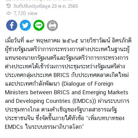
วันที่ปรับปรุงข้อมูล
23 พ.ค. 2565
ต่
า
7,720
view
ง
ป
ร
เมื่อวันที่ ๑๙ พฤษภาคม ๒๕๖๕ นายวิชาวัฒน์ อิศรภักดี
ะ
ผู้ช่วยรัฐมนตรีว่าการกระทรวงการต่างประเทศ
ในฐานะผู้
เ
แทนรองนายกรัฐมนตรีและรัฐมนตรีว่าการกระทรวงการ
ท
ศ
ต่างประเทศได้เข้าร่วมการประชุมระหว่างรัฐมนตรีต่าง
ประเทศกลุ่มประเทศ BRICS กับประเทศตลาดเกิดใหม่
และประเทศกำลังพัฒนา (Dialogue of Foreign
น
Ministers between BRICS and Emerging Markets
โ
ย
and Developing Countries (EMDCs)) ผ่านระบบการ
บ
ประชุมทางไกล ตามคำเชิญของรัฐบาลสาธารณรัฐ
า
ประชาชนจีน ซึ่งจัดขึ้นภายใต้หัวข้อ “เพิ่มบทบาทของ
ย
EMDCs ในระบบธรรมาภิบาลโลก”
ก
า