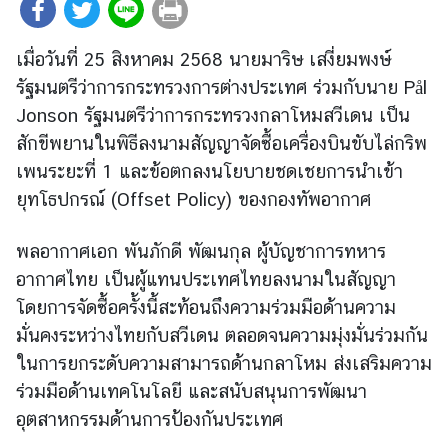
ต่
า
เมื่อวันที่ 25 สิงหาคม 2568 นายมาริษ เสงี่ยมพงษ์
ง
รัฐมนตรีว่าการกระทรวงการต่างประเทศ ร่วมกับนาย Pål
ป
Jonson รัฐมนตรีว่าการกระทรวงกลาโหมสวีเดน เป็น
ร
ะ
สักขีพยานในพิธีลงนามสัญญาจัดซื้อเครื่องบินขับไล่กริพ
เ
เพนระยะที่ 1 และข้อตกลงนโยบายชดเชยการนำเข้า
ท
ยุทโธปกรณ์ (Offset Policy) ของกองทัพอากาศ
ศ
พลอากาศเอก พันภักดี พัฒนกุล ผู้บัญชาการทหาร
น
อากาศไทย เป็นผู้แทนประเทศไทยลงนามในสัญญา
โ
โดยการจัดซื้อครั้งนี้สะท้อนถึงความร่วมมือด้านความ
ย
มั่นคงระหว่างไทยกับสวีเดน ตลอดจนความมุ่งมั่นร่วมกัน
บ
ในการยกระดับความสามารถด้านกลาโหม ส่งเสริมความ
า
ร่วมมือด้านเทคโนโลยี และสนับสนุนการพัฒนา
ย
อุตสาหกรรมด้านการป้องกันประเทศ
ก
า