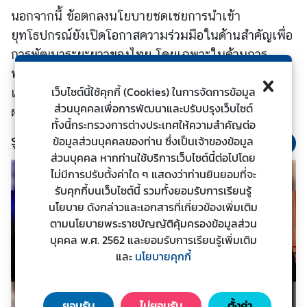
ร
นอกจากนี้ ข้อตกลงนโยบายชดเชยการนำเข้า
ต่
ยุทโธปกรณ์ยังเปิดโอกาสความร่วมมือในด้านสำคัญเพื่อ
า
การพัฒนาระยะยาวของไทย โดยเฉพาะในด้านการ
ง
พัฒนาทักษะบุคลากร การถ่ายทอดเทคโนโลยี การส่ง
ป
เว็บไซต์นี้ใช้คุกกี้ (Cookies) ในการจัดการข้อมูล
เสริมนวัตกรรมด้านอาหารและการเกษตร การเปลี่ยน
ร
ส่วนบุคคลเพื่อการพัฒนาและปรับปรุงเว็บไซต์
ผ่านสีเขียว และความมั่นคงทางไซเบอร์
ะ
ทั้งนี้กระทรวงการต่างประเทศให้ความสำคัญต่อ
เ
รูปภาพประกอบ
ข้อมูลส่วนบุคคลของท่าน ซึ่งเป็นเจ้าของข้อมูล
ท
ส่วนบุคคล หากท่านใช้บริการเว็บไซต์นี้ต่อไปโดย
ศ
ไม่มีการปรับตั้งค่าใด ๆ แสดงว่าท่านยินยอมที่จะ
รับคุกกี้บนเว็บไซต์นี้ รวมทั้งยอมรับการเรียนรู้
บ
นโยบาย ดังกล่าวและเอกสารที่เกี่ยวข้องเพิ่มเติม
ริ
ตามนโยบายพระราชบัญญัติคุ้มครองข้อมูลส่วน
ก
บุคคล พ.ศ. 2562 และยอมรับการเรียนรู้เพิ่มเติม
า
และ
นโยบายคุกกี้
ร
ป
ร
ยอมรับ
ไม่ยอมรับ
ตั้งค่า