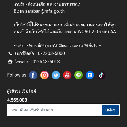
ไ
งานรับ-ส่งหนังสือ และงานสารบรรณ:
ท
อีเมล saraban@mfa.go.th
ย
กั
เว็บไซต์นี้ได้รับการออกแบบเพื่ออำนวยความสะดวกให้ทุก
บ
คนเข้าถึงเว็บไซต์ได้และมีมาตรฐาน WCAG 2.0 ระดับ AA
อ
า
** เพื่อการใช้งานที่ดีที่สุดควรใช้ Chrome เวอร์ชั่น 76 ขึ้นไป **
เ
เบอร์ติดต่อ : 0-2203-5000
ซี
โทรสาร : 02-643-5018
ย
น
Follow us:
ศู
น
ผู้เข้าชมเว็บไซต์
ย์
4,565,003
ข่
า
สมัคร
ว