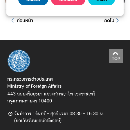
ะ
ช
า
ก่อนหน้า
ถัดไป
ช
น
ข้
TOP
อ
มู
ล
กระทรวงการต่างประเทศ
ป
Ministry of Foreign Affairs
ร
ะ
443 ถนนศรีอยุธยา แขวงทุ่งพญาไท เขตราชเทวี
เ
กรุงเทพมหานคร 10400
ท
วันทำการ : จันทร์ - ศุกร์ เวลา 08.30 - 16.30 น.
ศ
(ยกเว้นวันหยุดนักขัตฤกษ์)