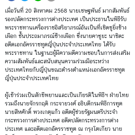
ต่
เมื่อวันที่ 20 สิงหาคม 2568 นายเชษฐพันธ์ มากสัมพันธ์
า
รองปลัดกระทรวงการต่างประเทศ เป็นประธานในพิธีรับ
ง
พระราชทานเครื่องราชอิสริยาภรณ์อันเป็นที่เชิดชูยิ่งช้าง
ป
ร
เผือก ชั้นประถมาภรณ์ช้างเผือก ซึ่งนายคาซูยะ นาชิดะ
ะ
อดีตเอกอัครราชทูตญี่ปุ่นประจำประเทศไทย ได้รับ
เ
พระราชทาน ในฐานะผู้มีความดีความชอบในการส่งเสริม
ท
ความสัมพันธ์และสนับสนุนความร่วมมือระหว่าง
ศ
ประเทศไทยกับญี่ปุ่นขณะดำรงตำแหน่งเอกอัครราชทูต
ญี่ปุ่นประจำประเทศไทย
น
โ
ผู้เข้าร่วมเป็นสักขีพยานและเป็นเกียรติในพิธีฯ ฝ่ายไทย
ย
รวมถึงนายจักรกฤดิ กระจายวงศ์ อธิบดีกรมพิธีการทูต
บ
นายสีหศักดิ์ พวงเกตุแก้ว อดีตผู้ช่วยรัฐมนตรีประจำ
า
ย
กระทรวงการต่างประเทศ อดีตปลัดกระทรวงการต่าง
ก
ประเทศ และอดีตเอกอัครราชทูต ณ กรุงโตเกียว นาย
า