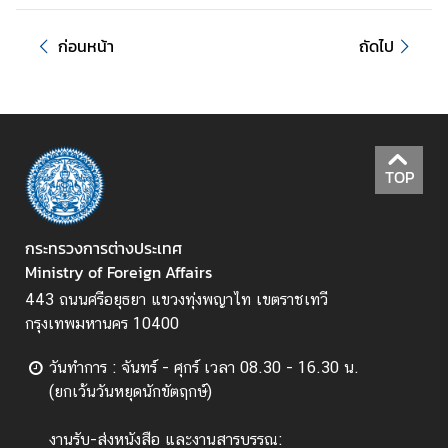
ไ
ท
ก่อนหน้า
ถัดไป
ย
กั
บ
อ
า
TOP
เ
ซี
ย
กระทรวงการต่างประเทศ
น
Ministry of Foreign Affairs
ศู
443 ถนนศรีอยุธยา แขวงทุ่งพญาไท เขตราชเทวี
น
กรุงเทพมหานคร 10400
ย์
ข่
วันทำการ : จันทร์ - ศุกร์ เวลา 08.30 - 16.30 น.
า
(ยกเว้นวันหยุดนักขัตฤกษ์)
ว
งานรับ-ส่งหนังสือ และงานสารบรรณ: