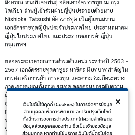
สิงห์ทอง ลาภพิเศษพันธุ์ อดีตเอกอัครราชทูต ณ กรุง
ร
โตเกียว ส่วนผู้เข้าร่วมฝ่ายญี่ปุ่นประกอบด้วยนาย
ต่
Nishioka Tatsushi อัครราชทูต เป็นผู้แทนสถาน
า
เอกอัครราชทูตญี่ปุ่นประจำประเทศไทย ประธานสมาคม
ง
ป
ญี่ปุ่นในประเทศไทย และประธานหอการค้าญี่ปุ่น
ร
กรุงเทพฯ
ะ
เ
ตลอดระยะเวลาของการดำรงตำแหน่ง ระหว่างปี 2563 -
ท
2567 เอกอัครราชทูตคาซูยะ นาชิดะ มีบทบาทสำคัญใน
ศ
การส่งเสริมการค้า การลงทุน และความร่วมมือระหว่าง
ภาคเอกชนของทั้งสองประเทศ ตลอดจนยกระดับความ
บ
สัมพันธ์ประเทศไทย - ญี่ปุ่นให้เป็นหุ้นส่วนทาง
ริ
ยุทธศาสตร์อย่างรอบด้าน (Comprehensive Strategic
เว็บไซต์นี้ใช้คุกกี้ (Cookies) ในการจัดการข้อมูล
ก
ส่วนบุคคลเพื่อการพัฒนาและปรับปรุงเว็บไซต์
Partnership: CSP) ซึ่งตรงกับโอกาสของการฉลองครบ
า
ทั้งนี้กระทรวงการต่างประเทศให้ความสำคัญต่อ
ร
รอบ 135 ปี ของการสถาปนาความสัมพันธ์ทางการทูต
ข้อมูลส่วนบุคคลของท่าน ซึ่งเป็นเจ้าของข้อมูล
ป
ประเทศไทย - ญี่ปุ่น เมื่อปี 2565 นอกจากนั้น
ส่วนบุคคล หากท่านใช้บริการเว็บไซต์นี้ต่อไปโดย
ร