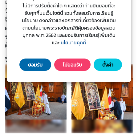
เอกอัครราชทูตนาชิดะยังสนับสนุนการแลกเปลี่ยน
ไม่มีการปรับตั้งค่าใด ๆ แสดงว่าท่านยินยอมที่จะ
ะ
วัฒนธรรมระหว่างกันผ่านการจัดกิจกรรมต่าง ๆ ซึ่งรวม
รับคุกกี้บนเว็บไซต์นี้ รวมทั้งยอมรับการเรียนรู้
ช
ถึงกิจกรรมเฉลิมพระเกียรติพระราชวงศ์ของไทยมาโดย
นโยบาย ดังกล่าวและเอกสารที่เกี่ยวข้องเพิ่มเติม
า
ตามนโยบายพระราชบัญญัติคุ้มครองข้อมูลส่วน
ตลอด รวมถึงการให้ความช่วยเหลือจัดหาวัคซีนให้แก่
ช
บุคคล พ.ศ. 2562 และยอมรับการเรียนรู้เพิ่มเติม
น
ชาวไทยในช่วงที่มีการแพร่ระบาดของไวรัสโควิด-19
และ
นโยบายคุกกี้
ด้วย
ข้
รูปภาพประกอบ
อ
ยอมรับ
ไม่ยอมรับ
ตั้งค่า
มู
ล
ป
ร
ะ
เ
ท
ศ