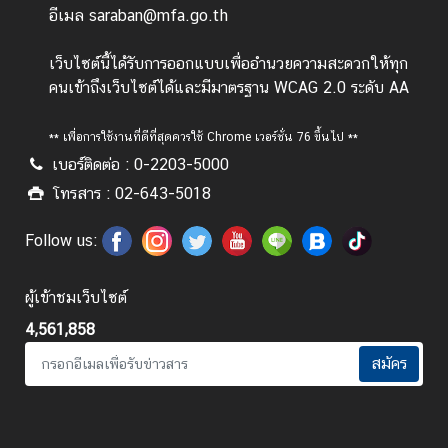
อีเมล saraban@mfa.go.th
ป
ร
เว็บไซต์นี้ได้รับการออกแบบเพื่ออำนวยความสะดวกให้ทุก
ะ
คนเข้าถึงเว็บไซต์ได้และมีมาตรฐาน WCAG 2.0 ระดับ AA
ก
า
** เพื่อการใช้งานที่ดีที่สุดควรใช้ Chrome เวอร์ชั่น 76 ขึ้นไป **
ศ
เบอร์ติดต่อ : 0-2203-5000
แ
ล
โทรสาร : 02-643-5018
ะ
Follow us:
อื่
น
ๆ
ผู้เข้าชมเว็บไซต์
4,561,858
T
สมัคร
h
a
i