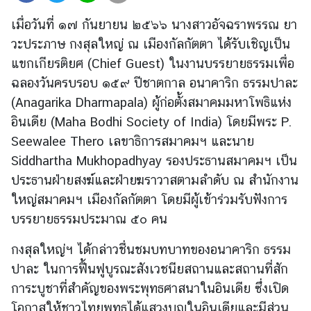
ต่
เมื่อวันที่ ๑๗ กันยายน ๒๕๖๖ นางสาวอัจฉราพรรณ ยา
า
วะประภาษ กงสุลใหญ่ ณ เมืองกัลกัตตา ได้รับเชิญ
เป็น
ง
แขกเกียรติยศ (Chief Guest) ในงานบรรยายธรรมเพื่อ
ป
ร
ฉลองวันครบรอบ ๑๕๙ ปีชาตกาล อนาคาริก
ธรรมปาละ
ะ
(Anagarika Dharmapala) ผู้ก่อตั้งสมาคมมหาโพธิแห่ง
เ
อินเดีย (Maha Bodhi Society of India) โดยมีพระ P.
ท
Seewalee Thero เลขาธิการสมาคมฯ และนาย
ศ
Siddhartha Mukhopadhyay รองประธานสมาคมฯ เป็น
ประธานฝ่ายสงฆ์และฝ่ายฆราวาสตามลำดับ ณ สำนักงาน
น
ใหญ่สมาคมฯ เมืองกัลกัตตา โดยมีผู้เข้าร่วมรับฟังการ
โ
บรรยายธรรมประมาณ ๕๐ คน
ย
บ
กงสุลใหญ่ฯ ได้กล่าวชื่นชมบทบาทของอนาคาริก ธรรม
า
ปาละ ในการฟื้นฟูบูรณะสังเวชนียสถานและสถานที่สัก
ย
การะบูชาที่สำคัญของพระพุทธศาสนาในอินเดีย ซึ่งเปิด
ก
โอกาสให้ชาวไทยพุทธได้แสวงบุญในอินเดียและมีส่วน
า