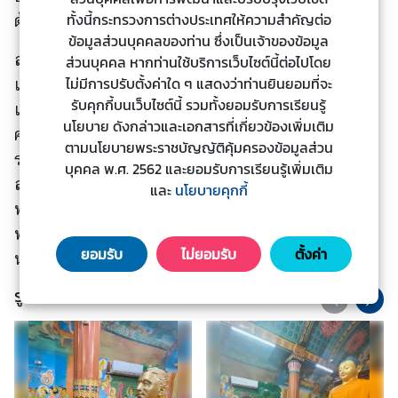
ะ
ทั้งนี้กระทรวงการต่างประเทศให้ความสำคัญต่อ
ด้วย
ช
ข้อมูลส่วนบุคคลของท่าน ซึ่งเป็นเจ้าของข้อมูล
สมาคมมหาโพธิแห่งอินเดีย ซึ่งเป็นองค์กรเก่าแก่ก่อตั้ง
า
ส่วนบุคคล หากท่านใช้บริการเว็บไซต์นี้ต่อไปโดย
ช
ไม่มีการปรับตั้งค่าใด ๆ แสดงว่าท่านยินยอมที่จะ
เมื่อ พ.ศ. ๒๔๓๔ เพื่ออนุรักษ์สังเวชนียสถานในอินเดีย
น
รับคุกกี้บนเว็บไซต์นี้ รวมทั้งยอมรับการเรียนรู้
และเนปาล โดยเฉพาะอย่างยิ่งการต่อสู้เพื่อให้วัดพระ
นโยบาย ดังกล่าวและเอกสารที่เกี่ยวข้องเพิ่มเติม
ศรีมหาโพธิ์ อำเภอพุทธคยา รัฐพิหาร เป็นสถานที่สักกา
ตามนโยบายพระราชบัญญัติคุ้มครองข้อมูลส่วน
ระบูชาและสังเวชนียสถานสำหรับชาวพุทธทั่วโลก โดย
ข้
บุคคล พ.ศ. 2562 และยอมรับการเรียนรู้เพิ่มเติม
อ
สมาคมฯ เป็นองค์กรแห่งแรกของอินเดียที่ได้รับ
และ
นโยบายคุกกี้
มู
พระราชทานพระไตรปิฎกสากล อักษรโรมัน จากสมเด็จ
ล
พระเจ้าพี่นางเธอ เจ้าฟ้ากัลยาณิวัฒนา กรมหลวง
ป
ยอมรับ
ไม่ยอมรับ
ตั้งค่า
นราธิวาสราชนครินทร์ เมื่อ พ.ศ. ๒๕๕๐
ร
ะ
รูปภาพประกอบ
เ
ท
ศ