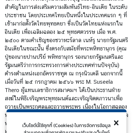
ร
สำคัญในการส่งเสริมความสัมพันธ์ไทย-อินเดีย ในระดับ
ต่
ประชาชน โดยประเทศไทยเป็นหนึ่งในประเทศแรก ๆ ที่
า
เข้ามาก่อตั้งวัดไทยพุทธคยา ซึ่งเป็นวัดไทยแห่งแรกใน
ง
อินเดีย เพื่อเฉลิมฉลอง ๒๕ พุทธศตวรรษ
เมื่อ พ.ศ.
ป
๒๕๐๐ ตามคำเชิญของชวาหะร์ลาล เนห์รู นายกรัฐมนตรี
ร
อินเดียในขณะนั้น ซึ่งตรงกับสมัยที่
ะ
พระพหิทธานุกร (คุณ
เ
ปู่ของนายปานปรีย์ พหิทธานุกร รองนายกรัฐมนตรีและ
ท
รัฐมนตรีว่าการกระทรวง
การต่างประเทศท่านปัจจุบัน)
ศ
ดำรงตำแหน่งเอกอัครราชทูต ณ กรุงนิวเดลี นอกจากนี้
เมื่อวันที่ ๒๕ กรกฎาคม ๒๕๖๖ พระ M. Suseela
บ
Thero ผู้แทนเลขาธิการสมาคมฯ ได้เป็นประธานฝ่าย
ริ
สงฆ์ในพิธีเจริญพระพุทธมนต์และเจริญจิตตภาวนาเพื่อ
ก
ถวายเป็นพระกุศลและถวายพระพร เนื่องในโอกาสฉลอง
า
พระชนมายุ ๘ รอบ สมเด็จพระอริยวงศาคตญาณ สมเด็จ
ร
พระสังฆราช สกลมหาสังฆปรินายก วันที่ ๒๖ มิถุนายน
ป
เว็บไซต์นี้ใช้คุกกี้ (Cookies) ในการจัดการข้อมูล
๒๕๖๖ ซึ่งสถานกงสุลใหญ่ฯ จัดร่วมกับวัดไทยพุทธคยา
ร
ส่วนบุคคลเพื่อการพัฒนาและปรับปรุงเว็บไซต์