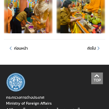
ไ
ท
ย
กั
บ
อ
า
เ
ก่อนหน้า
ถัดไป
ซี
ย
น
ศู
น
TOP
ย์
ข่
า
กระทรวงการต่างประเทศ
ว
Ministry of Foreign Affairs