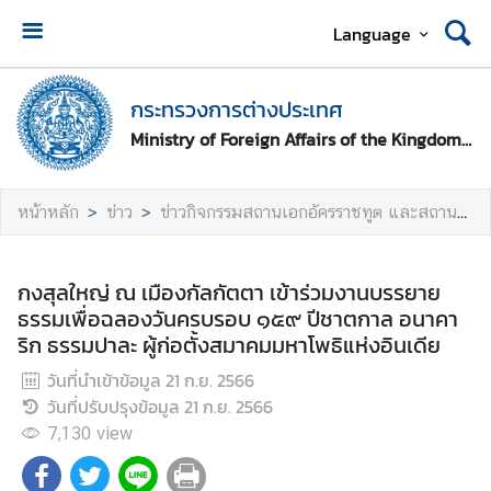
Language
ห
น้
กระทรวงการต่างประเทศ
า
Ministry of Foreign Affairs of the Kingdom of Thailand
ห
ลั
ก
หน้าหลัก
ข่าว
ข่าวกิจกรรมสถานเอกอัครราชทูต และสถานกงสุลใหญ่
ก
ร
กงสุลใหญ่ ณ เมืองกัลกัตตา เข้าร่วมงานบรรยาย
ะ
ธรรมเพื่อฉลองวันครบรอบ ๑๕๙ ปีชาตกาล อนาคา
ท
ริก ธรรมปาละ ผู้ก่อตั้งสมาคมมหาโพธิแห่งอินเดีย
ร
วันที่นำเข้าข้อมูล
21 ก.ย. 2566
ว
วันที่ปรับปรุงข้อมูล
21 ก.ย. 2566
ง
ก
7,130
view
า
ร