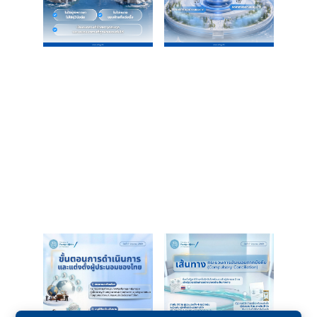
ร
ต่
า
ง
ป
ร
ะ
เ
ท
ศ
บ
ริ
ก
า
ร
ป
ร