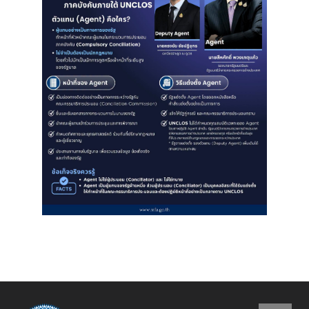
ไ
ท
ย
กั
บ
อ
า
เ
ซี
ย
น
ศู
น
ย์
ข่
า
ว