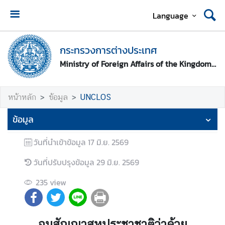
Language
ห
น้
กระทรวงการต่างประเทศ
า
Ministry of Foreign Affairs of the Kingdom of Thailand
ห
ลั
ก
หน้าหลัก
ข้อมูล
UNCLOS
ก
ข้อมูล
ร
ะ
วันที่นำเข้าข้อมูล
17 มิ.ย. 2569
ท
วันที่ปรับปรุงข้อมูล
29 มิ.ย. 2569
ร
ว
235
view
ง
ก
า
ร
อนุสัญญาสหประชาชาติว่าด้วย