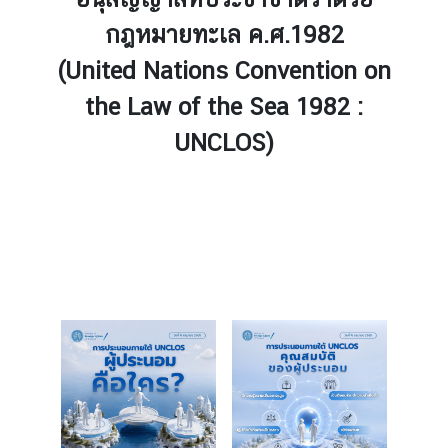
ต่
กฎหมายทะเล ค.ศ.1982
า
ง
(United Nations Convention on
ป
the Law of the Sea 1982 :
ร
ะ
UNCLOS)
เ
ท
ศ
น
โ
ย
บ
า
ย
ก
า