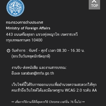
TOP
ป
ร
ะ
กระทรวงการต่างประเทศ
ก
Ministry of Foreign Affairs
า
443 ถนนศรีอยุธยา แขวงทุ่งพญาไท เขตราชเทวี
ศ
กรุงเทพมหานคร 10400
แ
ล
วันทำการ : จันทร์ - ศุกร์ เวลา 08.30 - 16.30 น.
ะ
(ยกเว้นวันหยุดนักขัตฤกษ์)
อื่
น
งานรับ-ส่งหนังสือ และงานสารบรรณ:
ๆ
อีเมล saraban@mfa.go.th
T
เว็บไซต์นี้ได้รับการออกแบบเพื่ออำนวยความสะดวกให้ทุก
h
คนเข้าถึงเว็บไซต์ได้และมีมาตรฐาน WCAG 2.0 ระดับ AA
a
i
** เพื่อการใช้งานที่ดีที่สุดควรใช้ Chrome เวอร์ชั่น 76 ขึ้นไป **