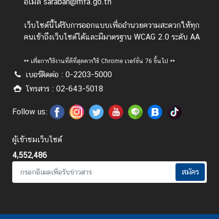
l
อีเมล saraban@mfa.go.th
a
n
เว็บไซต์นี้ได้รับการออกแบบเพื่ออำนวยความสะดวกให้ทุก
d
คนเข้าถึงเว็บไซต์ได้และมีมาตรฐาน WCAG 2.0 ระดับ AA
N
o
** เพื่อการใช้งานที่ดีที่สุดควรใช้ Chrome เวอร์ชั่น 76 ขึ้นไป **
w
เบอร์ติดต่อ : 0-2203-5000
โทรสาร : 02-643-5018
ส
โ
Follow us:
ม
ส
ร
ผู้เข้าชมเว็บไซต์
แ
4,552,486
ล
สมัคร
ะ
ส
วั
ส