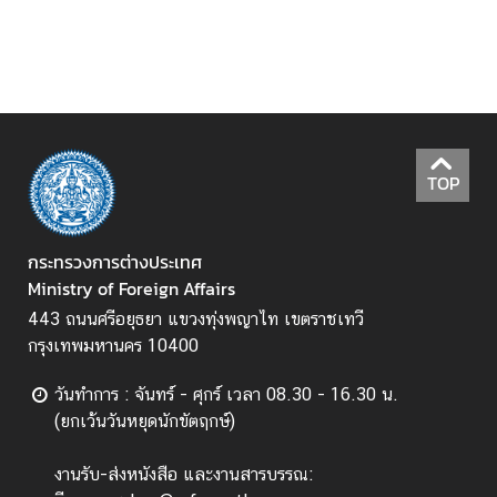
ป
ร
ะ
ก
า
ศ
TOP
แ
ล
ะ
กระทรวงการต่างประเทศ
อื่
Ministry of Foreign Affairs
น
443 ถนนศรีอยุธยา แขวงทุ่งพญาไท เขตราชเทวี
ๆ
กรุงเทพมหานคร 10400
T
วันทำการ : จันทร์ - ศุกร์ เวลา 08.30 - 16.30 น.
h
(ยกเว้นวันหยุดนักขัตฤกษ์)
a
i
งานรับ-ส่งหนังสือ และงานสารบรรณ: