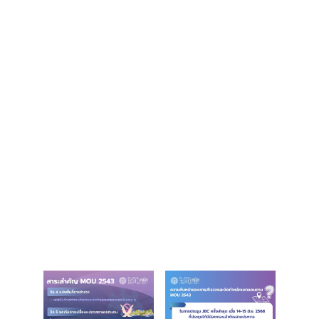
ร
ต่
า
ง
ป
ร
ะ
เ
ท
ศ
บ
ริ
ก
า
ร
ป
ร