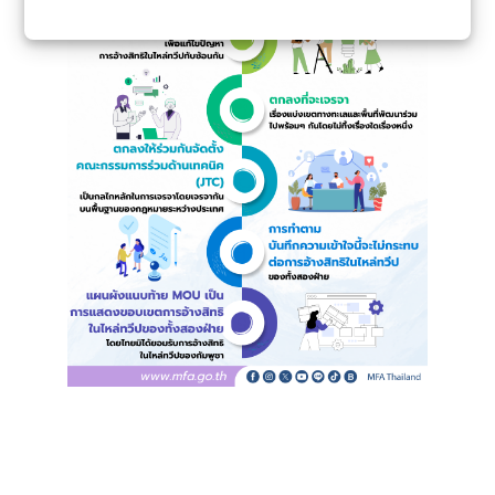
ไ
ท
ย
กั
บ
อ
า
เ
ซี
ย
น
ศู
น
ย์
ข่
า
ว