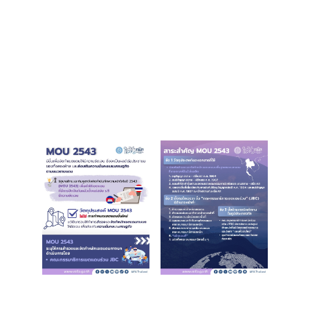
ต่
า
ง
ป
ร
ะ
เ
ท
ศ
น
โ
ย
บ
า
ย
ก
า