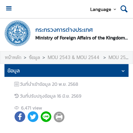
Language
ห
น้
กระทรวงการต่างประเทศ
า
Ministry of Foreign Affairs of the Kingdom of Thailand
ห
ลั
ก
หน้าหลัก
ข้อมูล
MOU 2543 & MOU 2544
MOU 2543
ก
ข้อมูล
ร
ะ
วันที่นำเข้าข้อมูล
20 พ.ย. 2568
ท
วันที่ปรับปรุงข้อมูล
16 มิ.ย. 2569
ร
ว
6,471
view
ง
ก
า
ร